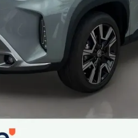
ent)
 chauffants
 Smart Entry & Start