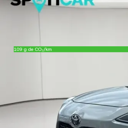
Couleur
vert
Garantie
12 mois
Référence
1023608
CRIT'Air
1
109
g de CO₂/km
B
Équipements
Confort et intérieur
Climatisation automatique bizone
Éclairage d'ambiance intérieur
Essuie-glace à détecteur de pluie
Hayon électrique avec ouverture au pied