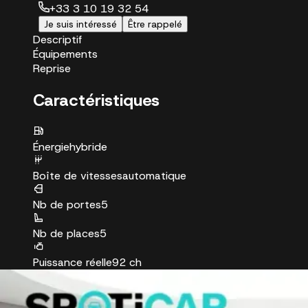
+33 3 10 19 32 54
Je suis intéressé
Être rappelé
Descriptif
Équipements
Reprise
Caractéristiques
Énergie
hybride
Boîte de vitesses
automatique
Nb de portes
5
Nb de places
5
Puissance réelle
92 ch
Puissance fiscale
5 CV