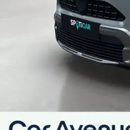
Pare-brise chauffant (sous les essuie-glaces uniquem
Poches aumônières au dos des sièges avant
Prise 12V dans le coffre
Purificateur d'air ionique Nanoe
Réglage lombaire électrique pour le siège conducteur
Rétroviseur intérieur électrochromatique
Rétroviseurs extérieurs rabattables électriquement et
Siège passager réglable en hauteur
Sièges arrière rabattables 40:20:40
Sièges avant chauffants
Toit panoramique
Vitres avant/arrière électriques
Volant chauffant
Volant en cuir
Sécurité et assistance à la conduite
Écrous antivol
Système d'appel d'urgence automatique E-Call
Système d'ouverture/fermeture et démarrage sans clé