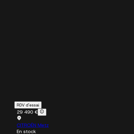
RDV d'essai
29 490 €
CITROËN Metz
En stock