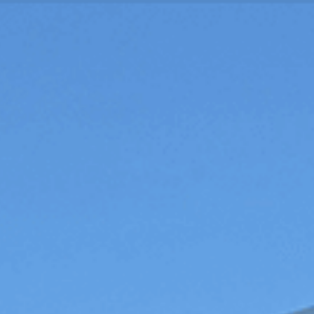
Votre véhicule pourrait valoir plus que vous ne le pens
Acheter
Vendre
Atelier
Services
Notre Groupe
Nos offres
Votre Car Avenue