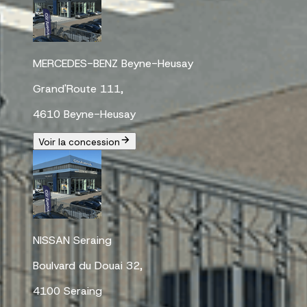
MERCEDES-BENZ Beyne-Heusay
Grand'Route 111,
4610 Beyne-Heusay
Voir la concession
NISSAN Seraing
Boulvard du Douai 32,
4100 Seraing