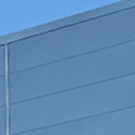
Car Avenue
/
Le réseau Car Avenue
/
NISSAN Liège
NISSAN Liège
Actions rapides
Appeler la concession
+32 4 26 44 41 1
Contacter la concession
S'y rendre
Voir le stock
Entretenir mon véhicule
Boulevard de Douai 32
4020
Liège
Espace commercial
Espace après-vente
Ouvert
Du lundi au samedi
9h00 - 18h00