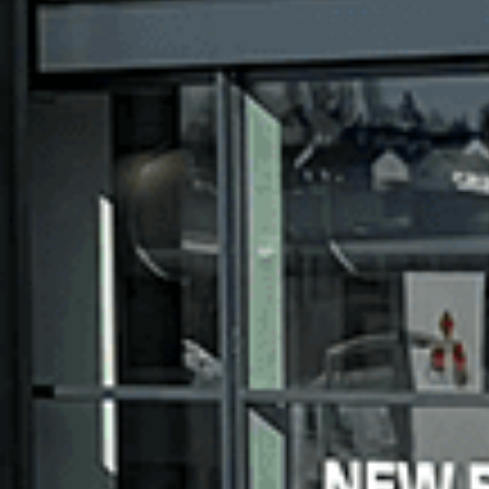
Mécanique
Pneumatique et roue
Pré-contrôle technique
Vitrage
Révision
Car Care Hub