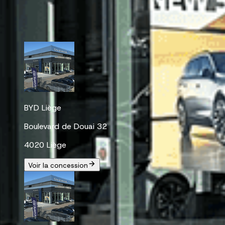
La référence entretien & réparation.
Les concessions à proximité de NISSAN Liège
BYD Liège
Boulevard de Douai 32
4020 Liège
Voir la concession