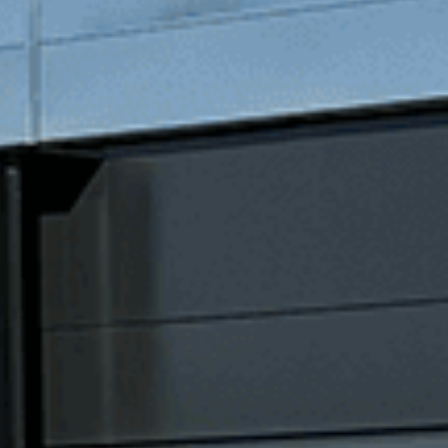
La référence entretien & réparation.
Par services
Carrosserie
Climatisation
Freins et amortisseurs