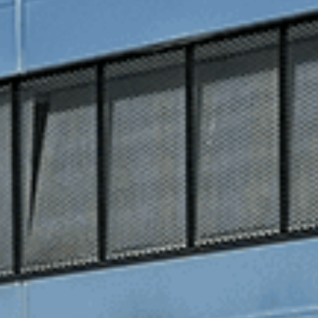
Servies entretien
Climatisation
Freins et amortisseurs
Pneumatiques et roues
Pré-contrôle technique
Révision
Services réparation
Carrosserie
Mécanique
Vitrage
Prolongez vos histoires
Prolongez vos histoires
Car Care Hub