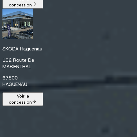
concession
SKODA Haguenau
102 Route De
MARIENTHAL
67500
HAGUENAU
Voir la
concession
En stock chez
AUDI Haguenau