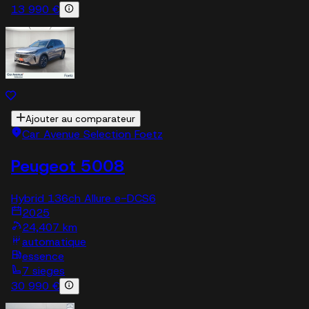
13 990 €
Ajouter au comparateur
Car Avenue Selection Foetz
Peugeot 5008
Hybrid 136ch Allure e-DCS6
2025
24,407 km
automatique
essence
7 sieges
30 990 €