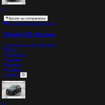
Ajouter au comparateur
Car Avenue Selection Foetz
Citroën C3 Aircross
1.2 PureTech 110ch S&S MAX
2023
23,308 km
manuelle
essence
5 sieges
16 980 €