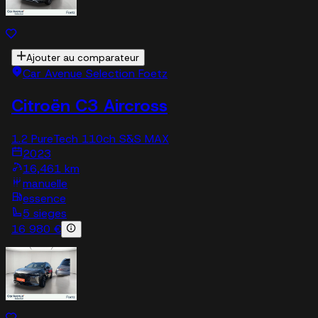
Ajouter au comparateur
Car Avenue Selection Foetz
Citroën C3 Aircross
1.2 PureTech 110ch S&S MAX
2023
16,461 km
manuelle
essence
5 sieges
16 980 €