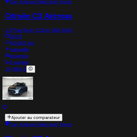
Car Avenue Selection Foetz
Citroën C3 Aircross
1.2 PureTech 110ch S&S MAX
2023
42,662 km
manuelle
essence
5 sieges
14 990 €
Ajouter au comparateur
Car Avenue Selection Foetz