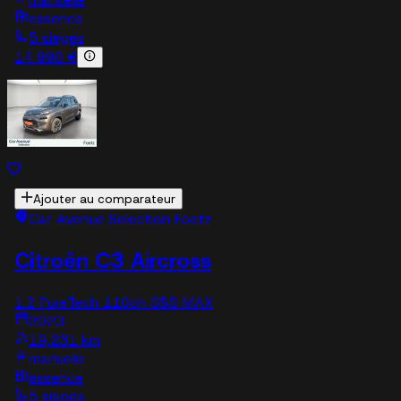
essence
5 sieges
14 990 €
Ajouter au comparateur
Car Avenue Selection Foetz
Citroën C3 Aircross
1.2 PureTech 110ch S&S MAX
2023
19,231 km
manuelle
essence
5 sieges