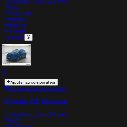
1.2 PureTech 110ch S&S MAX
2023
45,861 km
manuelle
essence
5 sieges
14 990 €
Ajouter au comparateur
Car Avenue Selection Foetz
Citroën C3 Aircross
1.2 PureTech 110ch S&S MAX
2023
22,762 km