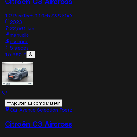
Citroën C3 Aircross
1.2 PureTech 110ch S&S MAX
2023
22,561 km
manuelle
essence
5 sieges
15 990 €
Ajouter au comparateur
Car Avenue Selection Foetz
Citroën C3 Aircross