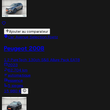
Ajouter au comparateur
Car Avenue Selection Foetz
Peugeot 2008
1.2 PureTech 130ch S&S Allure Pack EAT8
2023
62,704 km
automatique
essence
5 sieges
15 980 €