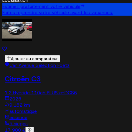
Localisation
Estimez gratuitement votre véhicule
Faites reprendre votre véhicule avant les vacances.
Ajouter au comparateur
Car Avenue Selection Foetz
Citroën C3
1.2 Hybride 110ch PLUS e-DCS6
2025
9,182 km
automatique
essence
5 sieges
17 980 €