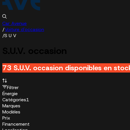
Car Avenue
/
Voiture d'occasion
/
S U V
S.U.V. occasion
73 S.U.V. occasion disponibles en stoc
Filtrer
Énergie
Catégories
1
Marques
Modèles
Prix
Financement