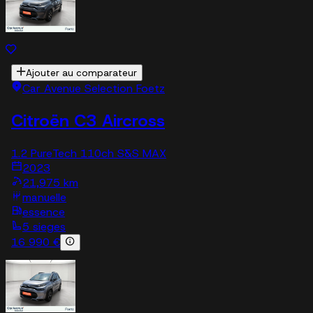
Ajouter au comparateur
Car Avenue Selection Foetz
Citroën C3 Aircross
1.2 PureTech 110ch S&S MAX
2023
21,975 km
manuelle
essence
5 sieges
16 990 €