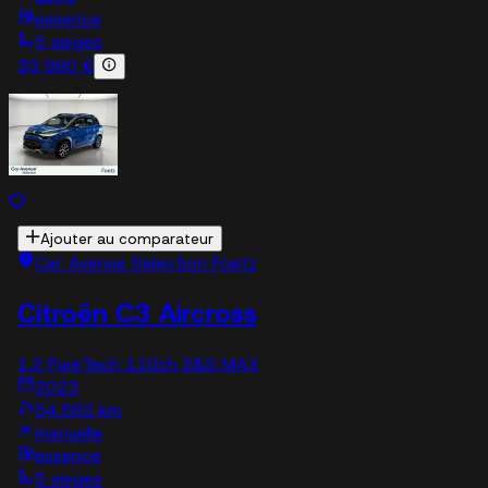
essence
5 sieges
33 990 €
Ajouter au comparateur
Car Avenue Selection Foetz
Citroën C3 Aircross
1.2 PureTech 110ch S&S MAX
2023
54,582 km
manuelle
essence
5 sieges