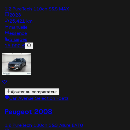
1.2 PureTech 110ch S&S MAX
2023
25,421 km
manuelle
essence
5 sieges
15 990 €
Ajouter au comparateur
Car Avenue Selection Foetz
Peugeot 2008
1.2 PureTech 130ch S&S Allure EAT8