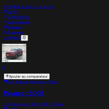
HYBRID4 300ch GT e-EAT8
2020
149,285 km
automatique
hybride
5 sieges
15 990 €
Ajouter au comparateur
Car Avenue Selection Foetz
Peugeot 3008
1.2 PureTech 130ch S&S GT Line