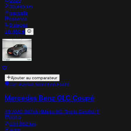
2020
30,445 km
manuelle
essence
5 sieges
16 480 €
Ajouter au comparateur
Car Avenue Selection Foetz
Mercedes Benz GLC Coupé
43 AMG 367ch 4Matic 9G-Tronic Euro6d-T
2019
104,862 km
autre