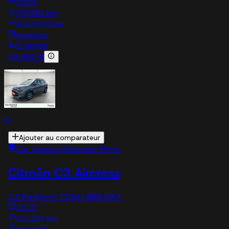
2023
93,389 km
automatique
essence
5 sieges
16 990 €
Ajouter au comparateur
Car Avenue Selection Foetz
Citroën C3 Aircross
1.2 PureTech 110ch S&S MAX
2023
23,358 km
manuelle