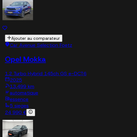
Ajouter au comparateur
Car Avenue Selection Foetz
Opel Mokka
1.2 Turbo Hybrid 145ch GS e-DCT6
2025
13,499 km
automatique
essence
5 sieges
24 990 €