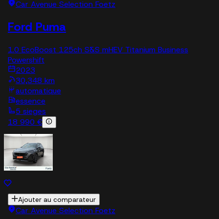
Car Avenue Selection Foetz
Ford Puma
1.0 EcoBoost 125ch S&S mHEV Titanium Business
Powershift
2023
30,348 km
automatique
essence
5 sieges
18 990 €
Ajouter au comparateur
Car Avenue Selection Foetz