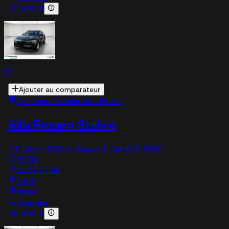
15 990 €
Ajouter au comparateur
Car Avenue Selection Foetz
Alfa Romeo Stelvio
2.2 Diesel 210ch Veloce Ti Q4 AT8 MY21
2021
127,067 km
autre
diesel
5 sieges
26 490 €