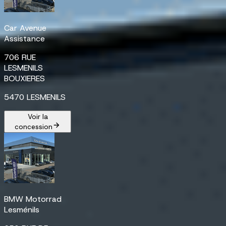
Car Avenue
Assistance
706 RUE
LESMENILS
BOUXIERES
5470 LESMENILS
Voir la
concession
BMW Motorrad
Lesménils