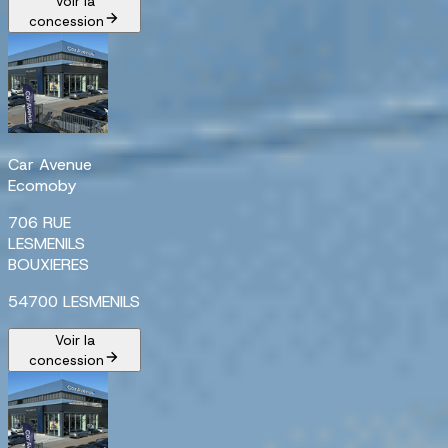
Voir la
concession
Car Avenue
Ecomoby
706 RUE
LESMENILS
BOUXIERES
54700 LESMENILS
Voir la
concession