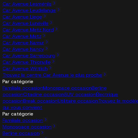
Car Avenue Lesménils
Car Avenue Leudelange
Car Avenue Liege
Car Avenue Lunéville
Car Avenue Metz Nord
Car Avenue Metz
Car Avenue Namur
Car Avenue Nancy
Car Avenue Sarrebourg
Car Avenue Thionville
Car Avenue Wittlich
Trouvez le centre Car Avenue le plus proche
Par catégorie
Familiale occasion
Monospace occasion
Berline
occasion
Citadine occasion
SUV occasion
Électrique
occasion
Break occasion
Utilitaire occasion
Trouvez le modèl
qui vous convient
Par catégorie
Familiale occasion
Monospace occasion
Berline occasion