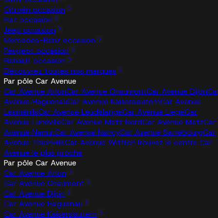
Citroën occasion
Fiat occasion
Jeep occasion
Mercedes-Benz occasion
Peugeot occasion
Renault occasion
Découvrez toutes nos marques
Par pôle Car Avenue
Car Avenue Arlon
Car Avenue Chaumont
Car Avenue Dijon
Ca
Avenue Haguenau
Car Avenue Kaiserslautern
Car Avenue
Lesménils
Car Avenue Leudelange
Car Avenue Liege
Car
Avenue Lunéville
Car Avenue Metz Nord
Car Avenue Metz
Car
Avenue Namur
Car Avenue Nancy
Car Avenue Sarrebourg
Car
Avenue Thionville
Car Avenue Wittlich
Trouvez le centre Car
Avenue le plus proche
Par pôle Car Avenue
Car Avenue Arlon
Car Avenue Chaumont
Car Avenue Dijon
Car Avenue Haguenau
Car Avenue Kaiserslautern