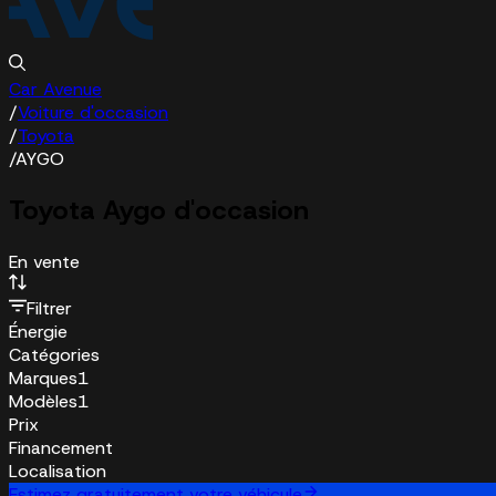
Car Avenue
/
Voiture d'occasion
/
Toyota
/
AYGO
Toyota Aygo d'occasion
En vente
Filtrer
Énergie
Catégories
Marques
1
Modèles
1
Prix
Financement
Localisation
Estimez gratuitement votre véhicule