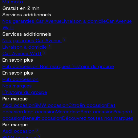
Ma moto
Gratuit en 2 min
Services additionnels
Nos garanties Car Avenue
Livraison à domicile
Car Avenue
Watt
Services additionnels
Nos garanties Car Avenue
Livraison à domicile
Car Avenue Watt
En savoir plus
Hub concession
Nos marques
L'histoire du groupe
En savoir plus
Hub concession
Nos marques
L'histoire du groupe
Par marque
Audi occasion
BMW occasion
Citroën occasion
Fiat
occasion
Jeep occasion
Mercedes-Benz occasion
Peugeot
occasion
Renault occasion
Découvrez toutes nos marques
Par marque
Audi occasion
BMW occasion