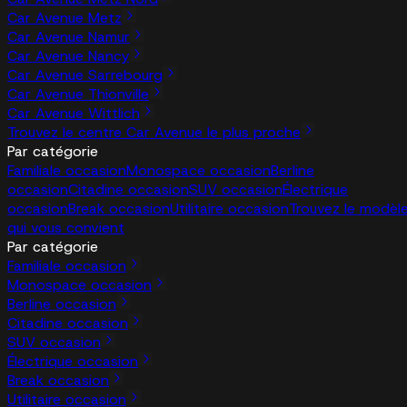
Car Avenue Metz
Car Avenue Namur
Car Avenue Nancy
Car Avenue Sarrebourg
Car Avenue Thionville
Car Avenue Wittlich
Trouvez le centre Car Avenue le plus proche
Par catégorie
Familiale occasion
Monospace occasion
Berline
occasion
Citadine occasion
SUV occasion
Électrique
occasion
Break occasion
Utilitaire occasion
Trouvez le modèl
qui vous convient
Par catégorie
Familiale occasion
Monospace occasion
Berline occasion
Citadine occasion
SUV occasion
Électrique occasion
Break occasion
Utilitaire occasion