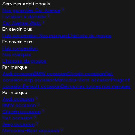
Services additionnels
Nos garanties Car Avenue
Livraison à domicile
Car Avenue Watt
En savoir plus
Hub concession
Nos marques
L'histoire du groupe
En savoir plus
Hub concession
Nos marques
L'histoire du groupe
Par marque
Audi occasion
BMW occasion
Citroën occasion
Fiat
occasion
Jeep occasion
Mercedes-Benz occasion
Peugeot
occasion
Renault occasion
Découvrez toutes nos marques
Par marque
Audi occasion
BMW occasion
Citroën occasion
Fiat occasion
Jeep occasion
Mercedes-Benz occasion