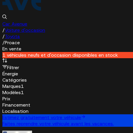
Car Avenue
/
Voiture d'occasion
/
Toyota
/
Proace
En vente
1 véhicules neufs et d'occasion disponibles en stock
Filtrer
Énergie
Catégories
Marques
1
Modèles
1
Prix
Financement
Localisation
Estimez gratuitement votre véhicule
Faites reprendre votre véhicule avant les vacances.