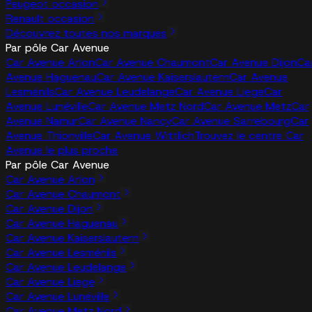
Peugeot occasion
Renault occasion
Découvrez toutes nos marques
Par pôle Car Avenue
Car Avenue Arlon
Car Avenue Chaumont
Car Avenue Dijon
Ca
Avenue Haguenau
Car Avenue Kaiserslautern
Car Avenue
Lesménils
Car Avenue Leudelange
Car Avenue Liege
Car
Avenue Lunéville
Car Avenue Metz Nord
Car Avenue Metz
Car
Avenue Namur
Car Avenue Nancy
Car Avenue Sarrebourg
Car
Avenue Thionville
Car Avenue Wittlich
Trouvez le centre Car
Avenue le plus proche
Par pôle Car Avenue
Car Avenue Arlon
Car Avenue Chaumont
Car Avenue Dijon
Car Avenue Haguenau
Car Avenue Kaiserslautern
Car Avenue Lesménils
Car Avenue Leudelange
Car Avenue Liege
Car Avenue Lunéville
Car Avenue Metz Nord