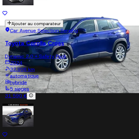
Ajouter au comparateur
Car Avenue Selection Seraing
Toyota Corolla Cross
Dynamic 2,0 + Safety Pack
2024
32,906 km
automatique
hybride
5 sieges
31 590 €