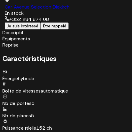
Car Avenue Selection Diekirch
En stock
+352 284 874 08
Je suis intéressé
Être rappelé
Descriptif
Équipements
Reprise
Caractéristiques
Énergie
hybride
Boîte de vitesses
automatique
Nb de portes
5
Nb de places
5
Puissance réelle
152 ch