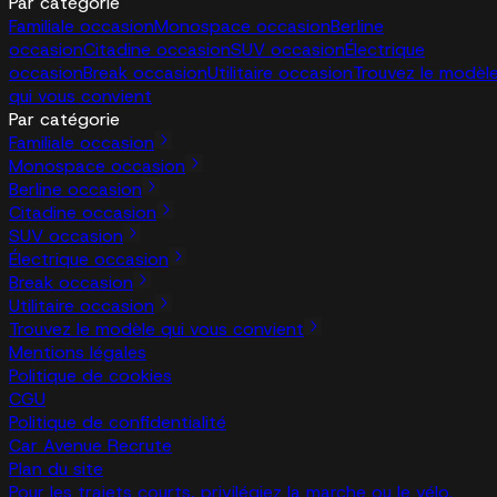
Par catégorie
Familiale occasion
Monospace occasion
Berline
occasion
Citadine occasion
SUV occasion
Électrique
occasion
Break occasion
Utilitaire occasion
Trouvez le modèl
qui vous convient
Par catégorie
Familiale occasion
Monospace occasion
Berline occasion
Citadine occasion
SUV occasion
Électrique occasion
Break occasion
Utilitaire occasion
Trouvez le modèle qui vous convient
Mentions légales
Politique de cookies
CGU
Politique de confidentialité
Car Avenue Recrute
Plan du site
Pour les trajets courts, privilégiez la marche ou le vélo.