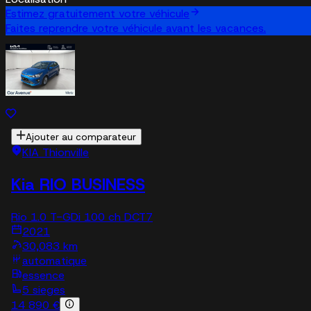
Estimez gratuitement votre véhicule
Faites reprendre votre véhicule avant les vacances.
Ajouter au comparateur
KIA Thionville
Kia RIO BUSINESS
Rio 1.0 T-GDi 100 ch DCT7
2021
30,083 km
automatique
essence
5 sieges
14 890 €