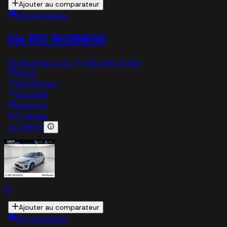
Ajouter au comparateur
KIA Haguenau
Kia RIO BUSINESS
Rio Business 1.0L T-GDi 100 ch ISG
2019
82,663 km
manuelle
essence
5 sieges
11 890 €
Ajouter au comparateur
KIA Haguenau