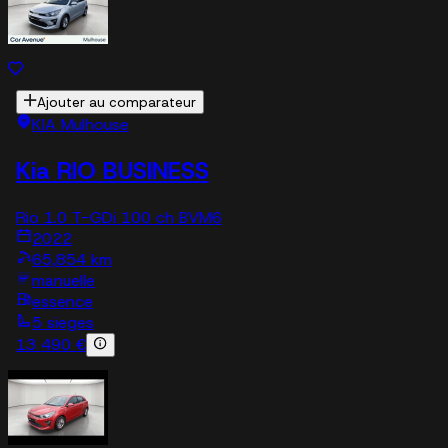
Ajouter au comparateur
KIA Mulhouse
Kia RIO BUSINESS
Rio 1.0 T-GDi 100 ch BVM6
2022
65,854 km
manuelle
essence
5 sieges
13 490 €