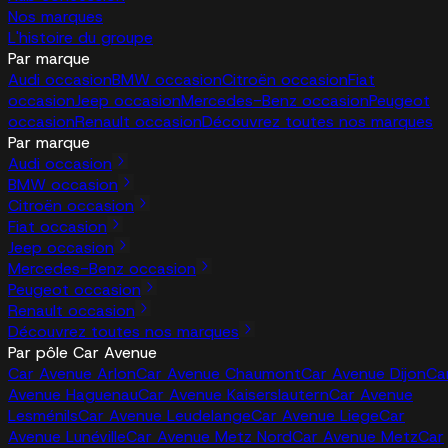
Nos marques
L'histoire du groupe
Par marque
Audi occasion
BMW occasion
Citroën occasion
Fiat
occasion
Jeep occasion
Mercedes-Benz occasion
Peugeot
occasion
Renault occasion
Découvrez toutes nos marques
Par marque
Audi occasion
BMW occasion
Citroën occasion
Fiat occasion
Jeep occasion
Mercedes-Benz occasion
Peugeot occasion
Renault occasion
Découvrez toutes nos marques
Par pôle Car Avenue
Car Avenue Arlon
Car Avenue Chaumont
Car Avenue Dijon
Ca
Avenue Haguenau
Car Avenue Kaiserslautern
Car Avenue
Lesménils
Car Avenue Leudelange
Car Avenue Liege
Car
Avenue Lunéville
Car Avenue Metz Nord
Car Avenue Metz
Car