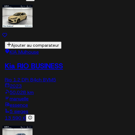
Ajouter au comparateur
KIA Mulhouse
Kia RIO BUSINESS
Rio 1.2 DPi 84ch BVM5
2023
50,028 km
manuelle
essence
5 sieges
13 590 €