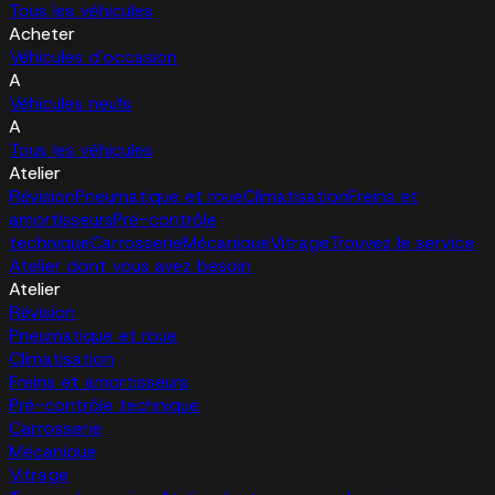
Tous les véhicules
Acheter
Véhicules d'occasion
A
Véhicules neufs
A
Tous les véhicules
Atelier
Révision
Pneumatique et roue
Climatisation
Freins et
amortisseurs
Pré-contrôle
technique
Carrosserie
Mécanique
Vitrage
Trouvez le service
Atelier dont vous avez besoin
Atelier
Révision
Pneumatique et roue
Climatisation
Freins et amortisseurs
Pré-contrôle technique
Carrosserie
Mécanique
Vitrage