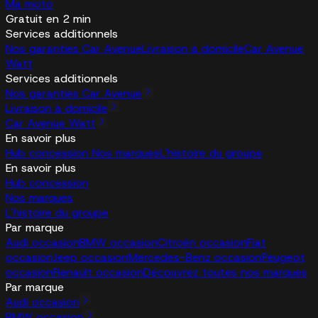
Ma moto
Gratuit en 2 min
Services additionnels
Nos garanties Car Avenue
Livraison à domicile
Car Avenue
Watt
Services additionnels
Nos garanties Car Avenue
Livraison à domicile
Car Avenue Watt
En savoir plus
Hub concession
Nos marques
L'histoire du groupe
En savoir plus
Hub concession
Nos marques
L'histoire du groupe
Par marque
Audi occasion
BMW occasion
Citroën occasion
Fiat
occasion
Jeep occasion
Mercedes-Benz occasion
Peugeot
occasion
Renault occasion
Découvrez toutes nos marques
Par marque
Audi occasion
BMW occasion