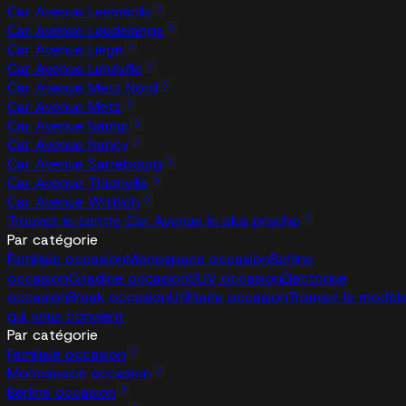
Car Avenue Lesménils
Car Avenue Leudelange
Car Avenue Liege
Car Avenue Lunéville
Car Avenue Metz Nord
Car Avenue Metz
Car Avenue Namur
Car Avenue Nancy
Car Avenue Sarrebourg
Car Avenue Thionville
Car Avenue Wittlich
Trouvez le centre Car Avenue le plus proche
Par catégorie
Familiale occasion
Monospace occasion
Berline
occasion
Citadine occasion
SUV occasion
Électrique
occasion
Break occasion
Utilitaire occasion
Trouvez le modèl
qui vous convient
Par catégorie
Familiale occasion
Monospace occasion
Berline occasion