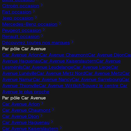
Citroën occasion
Fiat occasion
Jeep occasion
Mercedes-Benz occasion
Peugeot occasion
Renault occasion
Découvrez toutes nos marques
Par pôle Car Avenue
Car Avenue Arlon
Car Avenue Chaumont
Car Avenue Dijon
Ca
Avenue Haguenau
Car Avenue Kaiserslautern
Car Avenue
Lesménils
Car Avenue Leudelange
Car Avenue Liege
Car
Avenue Lunéville
Car Avenue Metz Nord
Car Avenue Metz
Car
Avenue Namur
Car Avenue Nancy
Car Avenue Sarrebourg
Car
Avenue Thionville
Car Avenue Wittlich
Trouvez le centre Car
Avenue le plus proche
Par pôle Car Avenue
Car Avenue Arlon
Car Avenue Chaumont
Car Avenue Dijon
Car Avenue Haguenau
Car Avenue Kaiserslautern