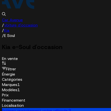
Car Avenue
/
Voiture d'occasion
/
Kia
/
E Soul
Kia e-Soul d'occasion
En vente
Filtrer
Énergie
Catégories
Marques
1
Modèles
1
Prix
Financement
Localisation
Estimez gratuitement votre véhicule