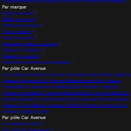
occasion
Renault occasion
Découvrez toutes nos marques
Par marque
Audi occasion
BMW occasion
Citroën occasion
Fiat occasion
Jeep occasion
Mercedes-Benz occasion
Peugeot occasion
Renault occasion
Découvrez toutes nos marques
Par pôle Car Avenue
Car Avenue Arlon
Car Avenue Chaumont
Car Avenue Dijon
Ca
Avenue Haguenau
Car Avenue Kaiserslautern
Car Avenue
Lesménils
Car Avenue Leudelange
Car Avenue Liege
Car
Avenue Lunéville
Car Avenue Metz Nord
Car Avenue Metz
Car
Avenue Namur
Car Avenue Nancy
Car Avenue Sarrebourg
Car
Avenue Thionville
Car Avenue Wittlich
Trouvez le centre Car
Avenue le plus proche
Par pôle Car Avenue
Car Avenue Arlon
Car Avenue Chaumont