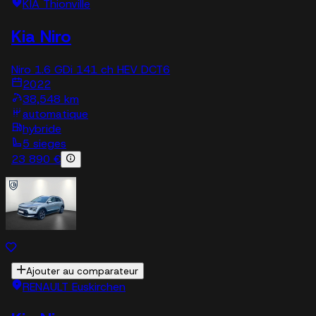
KIA Thionville
Kia Niro
Niro 1.6 GDi 141 ch HEV DCT6
2022
38,548 km
automatique
hybride
5 sieges
23 890 €
Ajouter au comparateur
RENAULT Euskirchen