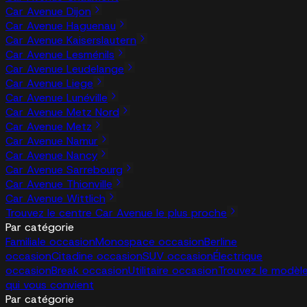
Car Avenue Dijon
Car Avenue Haguenau
Car Avenue Kaiserslautern
Car Avenue Lesménils
Car Avenue Leudelange
Car Avenue Liege
Car Avenue Lunéville
Car Avenue Metz Nord
Car Avenue Metz
Car Avenue Namur
Car Avenue Nancy
Car Avenue Sarrebourg
Car Avenue Thionville
Car Avenue Wittlich
Trouvez le centre Car Avenue le plus proche
Par catégorie
Familiale occasion
Monospace occasion
Berline
occasion
Citadine occasion
SUV occasion
Électrique
occasion
Break occasion
Utilitaire occasion
Trouvez le modèl
qui vous convient
Par catégorie