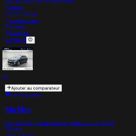
Niro 1.6 GDi 141 ch HEV DCT6
2023
122,152 km
automatique
hybride
5 sieges
19 790 €
Ajouter au comparateur
KIA Haguenau
Kia Niro
Niro 1.6 GDi Hybride Rechargeable 141 ch DCT6
2021
90,420 km