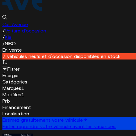
Car Avenue
/
Voiture d'occasion
/
Kia
/
NIRO
En vente
7 véhicules neufs et d'occasion disponibles en stock
Filtrer
Énergie
Catégories
Marques
1
Modèles
1
Prix
Financement
Localisation
Estimez gratuitement votre véhicule
Faites reprendre votre véhicule avant les vacances.