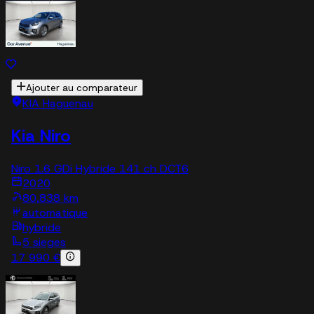
Ajouter au comparateur
KIA Haguenau
Kia Niro
Niro 1.6 GDi Hybride 141 ch DCT6
2020
80,838 km
automatique
hybride
5 sieges
17 990 €