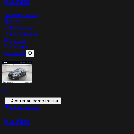
Kia Niro
1.6 PHEV Spirit
2022
58,043 km
automatique
hybride
5 sieges
25 800 €
Ajouter au comparateur
KIA Haguenau
Kia Niro