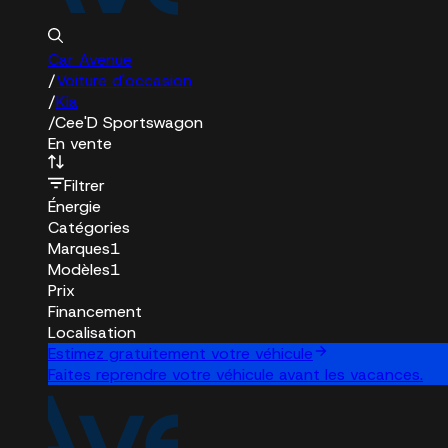
Car Avenue
/
Voiture d'occasion
/
Kia
/
Cee'D Sportswagon
En vente
Filtrer
Énergie
Catégories
Marques
1
Modèles
1
Prix
Financement
Localisation
Estimez gratuitement votre véhicule
Faites reprendre votre véhicule avant les vacances.