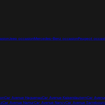
casion
Jeep occasion
Mercedes-Benz occasion
Peugeot occas
jon
Car Avenue Haguenau
Car Avenue Kaiserslautern
Car Avenu
tz
Car Avenue Namur
Car Avenue Nancy
Car Avenue Sarrebour