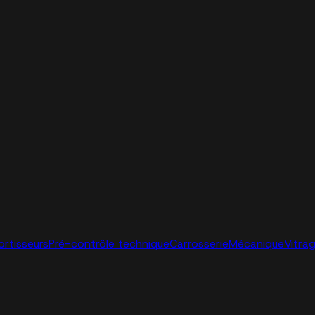
ortisseurs
Pré-contrôle technique
Carrosserie
Mécanique
Vitra