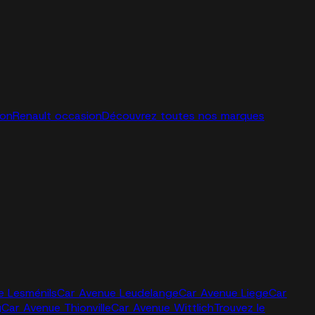
ion
Renault occasion
Découvrez toutes nos marques
e Lesménils
Car Avenue Leudelange
Car Avenue Liege
Car
g
Car Avenue Thionville
Car Avenue Wittlich
Trouvez le