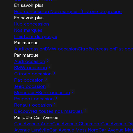
En savoir plus
Hub concession
Nos marques
L'histoire du groupe
En savoir plus
Hub concession
Nos marques
L'histoire du groupe
Par marque
Audi occasion
BMW occasion
Citroën occasion
Fiat oc
Par marque
Audi occasion
BMW occasion
Citroën occasion
Fiat occasion
Jeep occasion
Mercedes-Benz occasion
Peugeot occasion
Renault occasion
Découvrez toutes nos marques
Par pôle Car Avenue
Car Avenue Arlon
Car Avenue Chaumont
Car Avenue Di
Avenue Lunéville
Car Avenue Metz Nord
Car Avenue Me