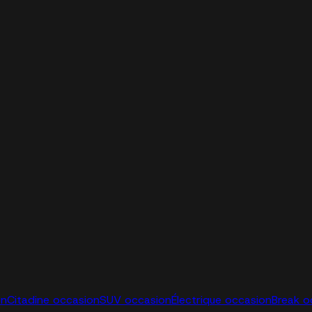
on
Citadine occasion
SUV occasion
Électrique occasion
Break o