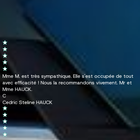
Trouvez le centre le plus proche
Ils ont acheté une BYD chez Car
Avenue.
Mme M. est très sympathique. Elle s'est occupée de tout
avec efficacité ! Nous la recommandons vivement. Mr et
Mme HAUCK.
C
Cedric Steline HAUCK