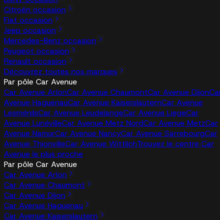
Citroën occasion
Fiat occasion
Jeep occasion
Mercedes-Benz occasion
Peugeot occasion
Renault occasion
Découvrez toutes nos marques
Par pôle Car Avenue
Car Avenue Arlon
Car Avenue Chaumont
Car Avenue Dijon
Ca
Avenue Haguenau
Car Avenue Kaiserslautern
Car Avenue
Lesménils
Car Avenue Leudelange
Car Avenue Liege
Car
Avenue Lunéville
Car Avenue Metz Nord
Car Avenue Metz
Car
Avenue Namur
Car Avenue Nancy
Car Avenue Sarrebourg
Car
Avenue Thionville
Car Avenue Wittlich
Trouvez le centre Car
Avenue le plus proche
Par pôle Car Avenue
Car Avenue Arlon
Car Avenue Chaumont
Car Avenue Dijon
Car Avenue Haguenau
Car Avenue Kaiserslautern