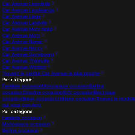
Car Avenue Lesménils
Car Avenue Leudelange
Car Avenue Liege
Car Avenue Lunéville
Car Avenue Metz Nord
Car Avenue Metz
Car Avenue Namur
Car Avenue Nancy
Car Avenue Sarrebourg
Car Avenue Thionville
Car Avenue Wittlich
Trouvez le centre Car Avenue le plus proche
Par catégorie
Familiale occasion
Monospace occasion
Berline
occasion
Citadine occasion
SUV occasion
Électrique
occasion
Break occasion
Utilitaire occasion
Trouvez le modèl
qui vous convient
Par catégorie
Familiale occasion
Monospace occasion
Berline occasion