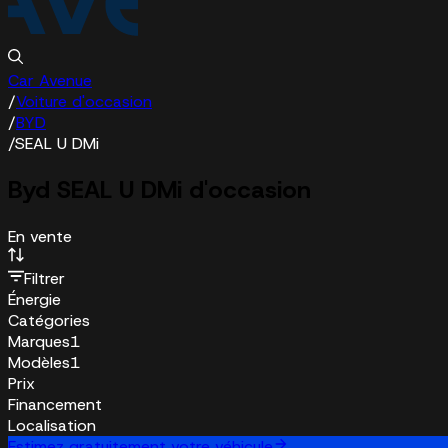
Car Avenue
/
Voiture d'occasion
/
BYD
/
SEAL U DMi
Byd SEAL U DMi d'occasion
En vente
Filtrer
Énergie
Catégories
Marques
1
Modèles
1
Prix
Financement
Localisation
Estimez gratuitement votre véhicule