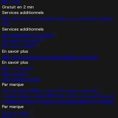
Ma moto
Gratuit en 2 min
Services additionnels
Nos garanties Car Avenue
Livraison à domicile
Car Avenue
Watt
Services additionnels
Nos garanties Car Avenue
Livraison à domicile
Car Avenue Watt
En savoir plus
Hub concession
Nos marques
L'histoire du groupe
En savoir plus
Hub concession
Nos marques
L'histoire du groupe
Par marque
Audi occasion
BMW occasion
Citroën occasion
Fiat
occasion
Jeep occasion
Mercedes-Benz occasion
Peugeot
occasion
Renault occasion
Découvrez toutes nos marques
Par marque
Audi occasion
BMW occasion