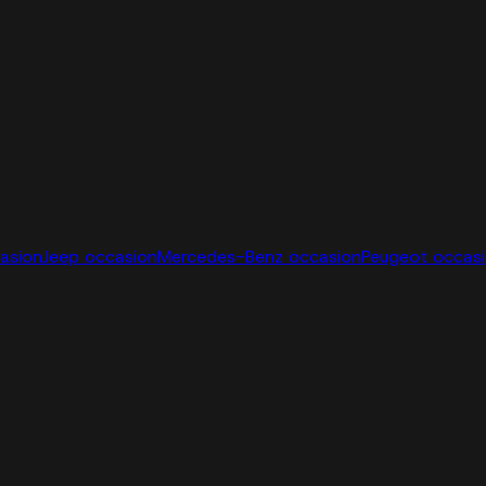
casion
Jeep occasion
Mercedes-Benz occasion
Peugeot occas