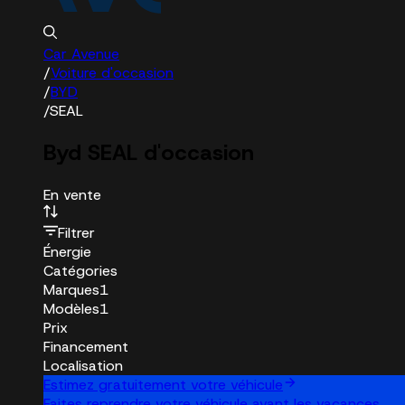
Car Avenue
/
Voiture d'occasion
/
BYD
/
SEAL
Byd SEAL d'occasion
En vente
Filtrer
Énergie
Catégories
Marques
1
Modèles
1
Prix
Financement
Localisation
Estimez gratuitement votre véhicule
Faites reprendre votre véhicule avant les vacances.