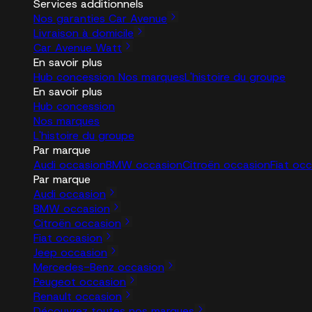
Services additionnels
Nos garanties Car Avenue
Livraison à domicile
Car Avenue Watt
En savoir plus
Hub concession
Nos marques
L'histoire du groupe
En savoir plus
Hub concession
Nos marques
L'histoire du groupe
Par marque
Audi occasion
BMW occasion
Citroën occasion
Fiat oc
Par marque
Audi occasion
BMW occasion
Citroën occasion
Fiat occasion
Jeep occasion
Mercedes-Benz occasion
Peugeot occasion
Renault occasion
Découvrez toutes nos marques