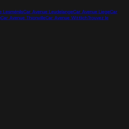
e Lesménils
Car Avenue Leudelange
Car Avenue Liege
Car
g
Car Avenue Thionville
Car Avenue Wittlich
Trouvez le