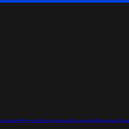
ortisseurs
Pré-contrôle technique
Carrosserie
Mécanique
Vitra