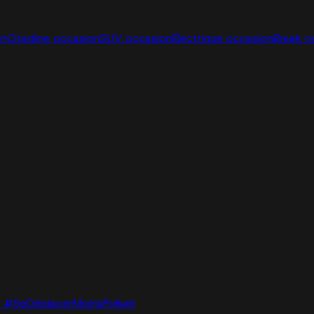
on
Citadine occasion
SUV occasion
Électrique occasion
Break o
lo. #SeDéplacerMoinsPolluer