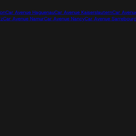
jon
Car Avenue Haguenau
Car Avenue Kaiserslautern
Car Avenu
tz
Car Avenue Namur
Car Avenue Nancy
Car Avenue Sarrebour