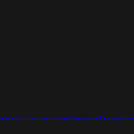
ortisseurs
Pré-contrôle technique
Carrosserie
Mécanique
Vitra