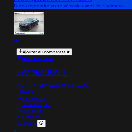
Faites reprendre votre véhicule avant les vacances.
Ajouter au comparateur
PEUGEOT Metz
BYD SEALION 7
Sealion 7 91.3 kWh 530ch AWD
2025
63,794 km
automatique
electrique
5 sieges
40 990 €