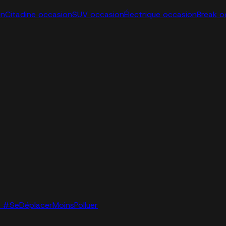
on
Citadine occasion
SUV occasion
Électrique occasion
Break o
lo. #SeDéplacerMoinsPolluer