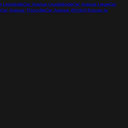
e Lesménils
Car Avenue Leudelange
Car Avenue Liege
Car
g
Car Avenue Thionville
Car Avenue Wittlich
Trouvez le