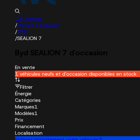
Car Avenue
/
Voiture d'occasion
/
BYD
/
SEALION 7
Byd SEALION 7 d'occasion
En vente
1 véhicules neufs et d'occasion disponibles en stock
Filtrer
Énergie
Catégories
Marques
1
Modèles
1
Prix
Financement
Localisation
Estimez gratuitement votre véhicule