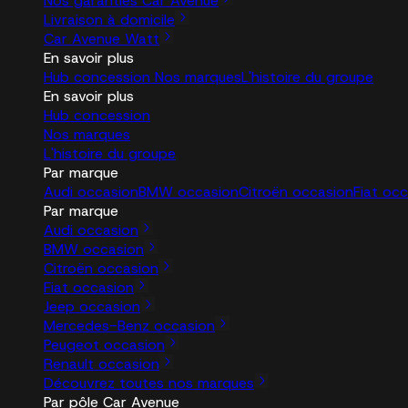
Nos garanties Car Avenue
Livraison à domicile
Car Avenue Watt
En savoir plus
Hub concession
Nos marques
L'histoire du groupe
En savoir plus
Hub concession
Nos marques
L'histoire du groupe
Par marque
Audi occasion
BMW occasion
Citroën occasion
Fiat oc
Par marque
Audi occasion
BMW occasion
Citroën occasion
Fiat occasion
Jeep occasion
Mercedes-Benz occasion
Peugeot occasion
Renault occasion
Découvrez toutes nos marques
Par pôle Car Avenue