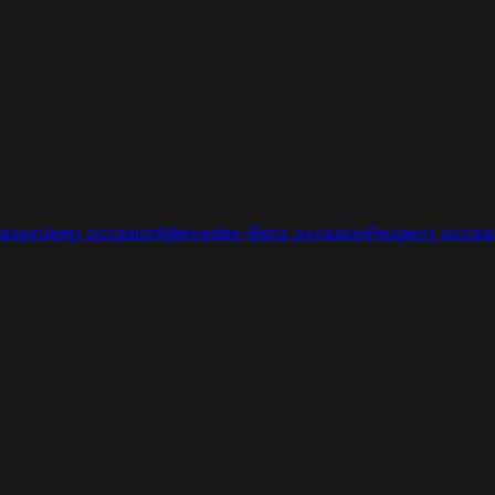
casion
Jeep occasion
Mercedes-Benz occasion
Peugeot occas