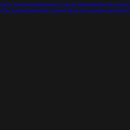
jon
Car Avenue Haguenau
Car Avenue Kaiserslautern
Car Avenu
tz
Car Avenue Namur
Car Avenue Nancy
Car Avenue Sarrebour