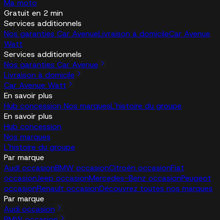
Ma moto
Gratuit en 2 min
Services additionnels
Nos garanties Car Avenue
Livraison à domicile
Car Avenue
Watt
Services additionnels
Nos garanties Car Avenue
Livraison à domicile
Car Avenue Watt
En savoir plus
Hub concession
Nos marques
L'histoire du groupe
En savoir plus
Hub concession
Nos marques
L'histoire du groupe
Par marque
Audi occasion
BMW occasion
Citroën occasion
Fiat
occasion
Jeep occasion
Mercedes-Benz occasion
Peugeot
occasion
Renault occasion
Découvrez toutes nos marques
Par marque
Audi occasion
BMW occasion