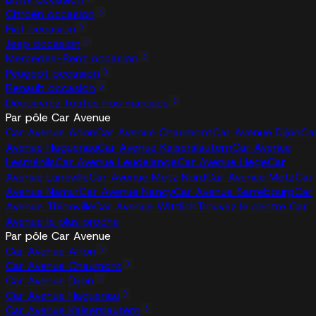
Citroën occasion
Fiat occasion
Jeep occasion
Mercedes-Benz occasion
Peugeot occasion
Renault occasion
Découvrez toutes nos marques
Par pôle Car Avenue
Car Avenue Arlon
Car Avenue Chaumont
Car Avenue Dijon
Ca
Avenue Haguenau
Car Avenue Kaiserslautern
Car Avenue
Lesménils
Car Avenue Leudelange
Car Avenue Liege
Car
Avenue Lunéville
Car Avenue Metz Nord
Car Avenue Metz
Car
Avenue Namur
Car Avenue Nancy
Car Avenue Sarrebourg
Car
Avenue Thionville
Car Avenue Wittlich
Trouvez le centre Car
Avenue le plus proche
Par pôle Car Avenue
Car Avenue Arlon
Car Avenue Chaumont
Car Avenue Dijon
Car Avenue Haguenau
Car Avenue Kaiserslautern