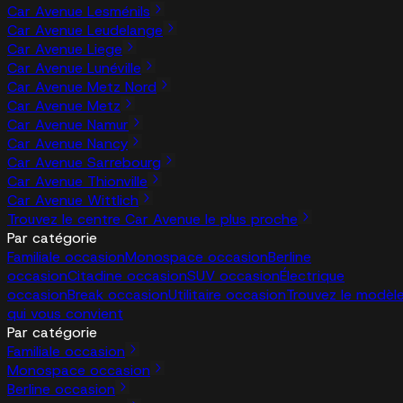
Car Avenue Lesménils
Car Avenue Leudelange
Car Avenue Liege
Car Avenue Lunéville
Car Avenue Metz Nord
Car Avenue Metz
Car Avenue Namur
Car Avenue Nancy
Car Avenue Sarrebourg
Car Avenue Thionville
Car Avenue Wittlich
Trouvez le centre Car Avenue le plus proche
Par catégorie
Familiale occasion
Monospace occasion
Berline
occasion
Citadine occasion
SUV occasion
Électrique
occasion
Break occasion
Utilitaire occasion
Trouvez le modèl
qui vous convient
Par catégorie
Familiale occasion
Monospace occasion
Berline occasion