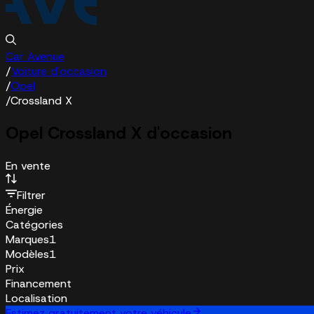
Car Avenue
/
Voiture d'occasion
/
Opel
/
Crossland X
Opel Crossland X d'occasion
En vente
Filtrer
Énergie
Catégories
Marques
1
Modèles
1
Prix
Financement
Localisation
Estimez gratuitement votre véhicule