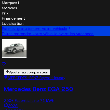
Marques
1
Modèles
Prix
Financement
Localisation
Estimez gratuitement votre véhicule
Faites reprendre votre véhicule avant les vacances.
Ajouter au comparateur
MERCEDES-BENZ Beyne-Heusay
Mercedes Benz EQA 250
250+ Essential Line 71 kWh
2025