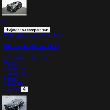
Ajouter au comparateur
MERCEDES-BENZ Beyne-Heusay
Mercedes Benz GLC
220 d 4MATIC AMG Line
2023
52,227 km
automatique
diesel
5 sieges
75 244 €