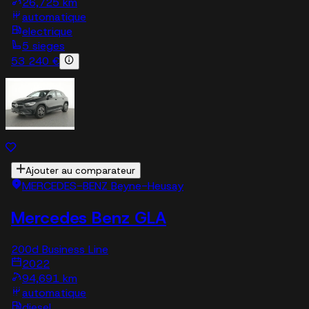
26,725 km
automatique
electrique
5 sieges
53 240 €
Ajouter au comparateur
MERCEDES-BENZ Beyne-Heusay
Mercedes Benz GLA
200d Business Line
2022
94,691 km
automatique
diesel