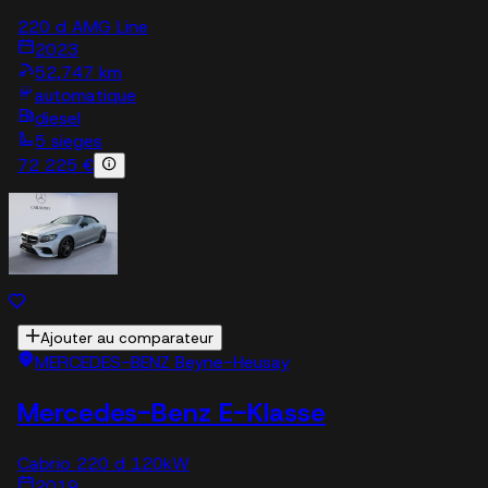
220 d AMG Line
2023
52,747 km
automatique
diesel
5 sieges
72 225 €
Ajouter au comparateur
MERCEDES-BENZ Beyne-Heusay
Mercedes-Benz E-Klasse
Cabrio 220 d 120kW
2019