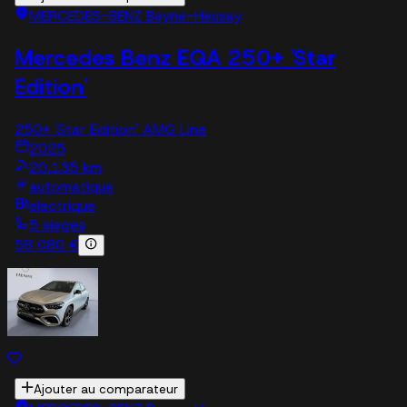
MERCEDES-BENZ Beyne-Heusay
Mercedes Benz EQA 250+ 'Star
Edition'
250+ 'Star Edition' AMG Line
2025
20,135 km
automatique
electrique
5 sieges
58 080 €
Ajouter au comparateur