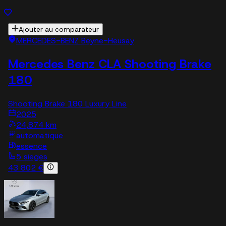
Ajouter au comparateur
MERCEDES-BENZ Beyne-Heusay
Mercedes Benz CLA Shooting Brake
180
Shooting Brake 180 Luxury Line
2025
24,874 km
automatique
essence
5 sieges
43 802 €