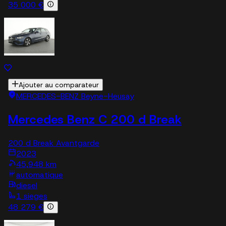
35 000 €
Ajouter au comparateur
MERCEDES-BENZ Beyne-Heusay
Mercedes Benz C 200 d Break
200 d Break Avantgarde
2023
45,948 km
automatique
diesel
1 sieges
48 279 €