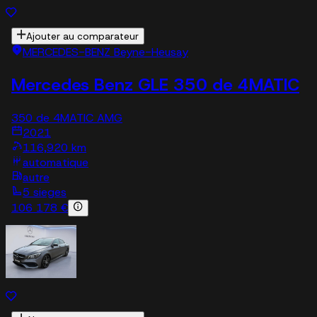
Ajouter au comparateur
MERCEDES-BENZ Beyne-Heusay
Mercedes Benz GLE 350 de 4MATIC
350 de 4MATIC AMG
2021
116,920 km
automatique
autre
5 sieges
106 178 €