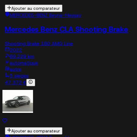
Ajouter au comparateur
MERCEDES-BENZ Beyne-Heusay
Mercedes Benz CLA Shooting Brake
Shooting Brake 180 AMG Line
2022
69,229 km
automatique
autre
5 sieges
47 372 €
Ajouter au comparateur