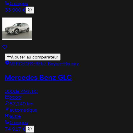
5 sieges
33 900 €
Ajouter au comparateur
MERCEDES-BENZ Beyne-Heusay
Mercedes Benz GLC
300de 4MATIC
2022
87,149 km
automatique
autre
5 sieges
74 917 €