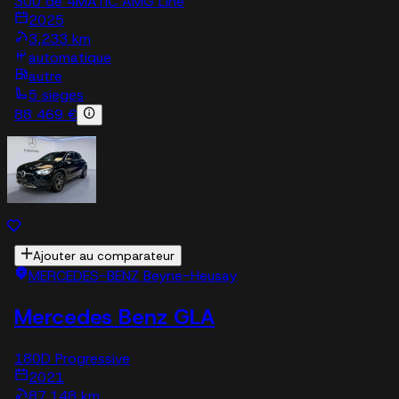
300 de 4MATIC AMG Line
2025
3,233 km
automatique
autre
5 sieges
88 469 €
Ajouter au comparateur
MERCEDES-BENZ Beyne-Heusay
Mercedes Benz GLA
180D Progressive
2021
87,148 km