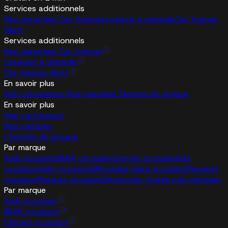
Services additionnels
Nos garanties Car Avenue
Livraison à domicile
Car Avenue
Watt
Services additionnels
Nos garanties Car Avenue
Livraison à domicile
Car Avenue Watt
En savoir plus
Hub concession
Nos marques
L'histoire du groupe
En savoir plus
Hub concession
Nos marques
L'histoire du groupe
Par marque
Audi occasion
BMW occasion
Citroën occasion
Fiat
occasion
Jeep occasion
Mercedes-Benz occasion
Peugeot
occasion
Renault occasion
Découvrez toutes nos marques
Par marque
Audi occasion
BMW occasion
Citroën occasion