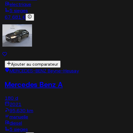
electrique
5 sieges
67 681 €
Ajouter au comparateur
MERCEDES-BENZ Beyne-Heusay
Mercedes Benz A
180 d
2021
95,630 km
manuelle
diesel
5 sieges