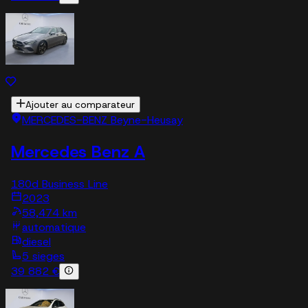
Ajouter au comparateur
MERCEDES-BENZ Beyne-Heusay
Mercedes Benz A
180d Business Line
2023
58,474 km
automatique
diesel
5 sieges
39 882 €