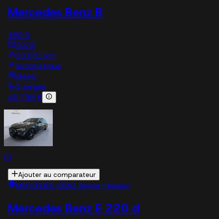
Mercedes Benz B
180 D
2025
23,651 km
automatique
diesel
5 sieges
45 738 €
Ajouter au comparateur
MERCEDES-BENZ Beyne-Heusay
Mercedes Benz E 220 d