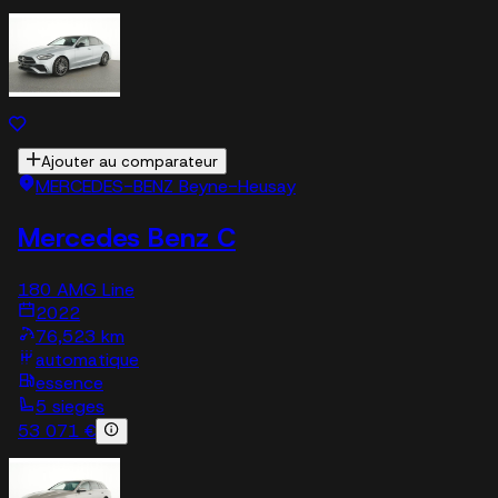
Ajouter au comparateur
MERCEDES-BENZ Beyne-Heusay
Mercedes Benz C
180 AMG Line
2022
76,523 km
automatique
essence
5 sieges
53 071 €