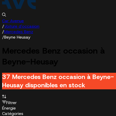
Car Avenue
/
Voiture d'occasion
/
Mercedes Benz
/
Beyne Heusay
Mercedes Benz occasion à
Beyne-Heusay
37 Mercedes Benz occasion à Beyne-
Heusay disponibles en stock
Filtrer
Énergie
Catégories