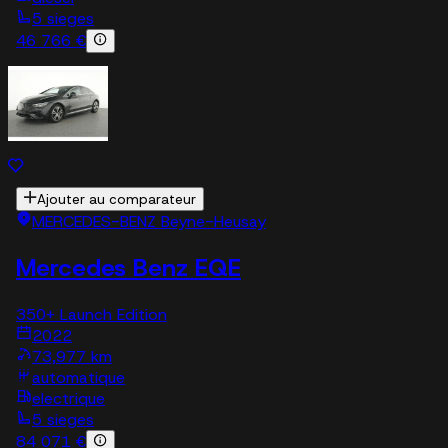
5 sieges
46 766 €
Ajouter au comparateur
MERCEDES-BENZ Beyne-Heusay
Mercedes Benz EQE
350+ Launch Edition
2022
73,977 km
automatique
electrique
5 sieges
84 071 €