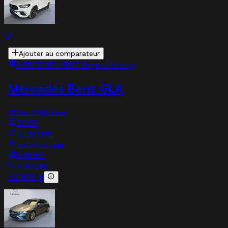
Ajouter au comparateur
MERCEDES-BENZ Beyne-Heusay
Mercedes Benz GLA
250e AMG Line
2025
8,350 km
automatique
hybride
5 sieges
62 800 €