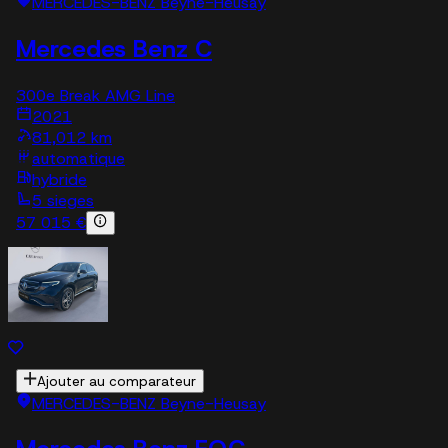
MERCEDES-BENZ Beyne-Heusay
Mercedes Benz C
300e Break AMG Line
2021
81,012 km
automatique
hybride
5 sieges
57 015 €
Ajouter au comparateur
MERCEDES-BENZ Beyne-Heusay