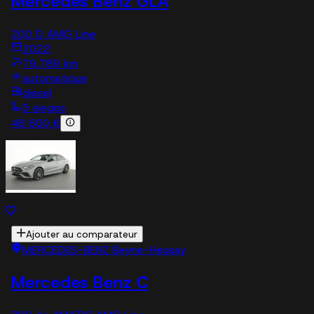
Mercedes Benz GLA
200 D AMG Line
2022
79,789 km
automatique
diesel
5 sieges
48 600 €
Ajouter au comparateur
MERCEDES-BENZ Beyne-Heusay
Mercedes Benz C