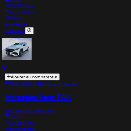
85,862 km
automatique
diesel
4 sieges
62 000 €
Ajouter au comparateur
MERCEDES-BENZ Beyne-Heusay
Mercedes Benz EQA
350 4MATIC AMG Line
2024
24,255 km
automatique