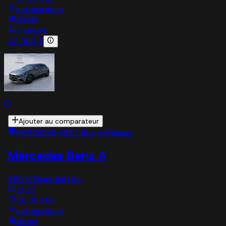
automatique
diesel
5 sieges
42 000 €
Ajouter au comparateur
MERCEDES-BENZ Beyne-Heusay
Mercedes Benz A
180 d Essential Line
2023
56,303 km
automatique
diesel