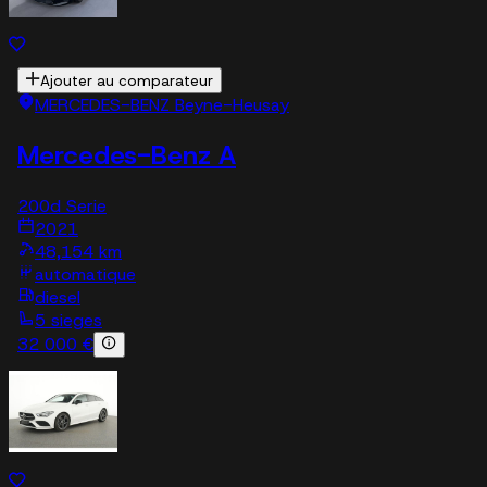
Ajouter au comparateur
MERCEDES-BENZ Beyne-Heusay
Mercedes-Benz A
200d Serie
2021
48,154 km
automatique
diesel
5 sieges
32 000 €