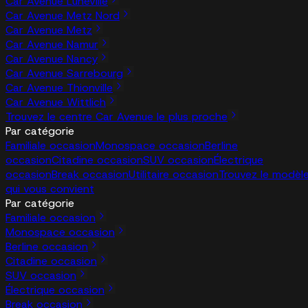
Car Avenue Lunéville
Car Avenue Metz Nord
Car Avenue Metz
Car Avenue Namur
Car Avenue Nancy
Car Avenue Sarrebourg
Car Avenue Thionville
Car Avenue Wittlich
Trouvez le centre Car Avenue le plus proche
Par catégorie
Familiale occasion
Monospace occasion
Berline
occasion
Citadine occasion
SUV occasion
Électrique
occasion
Break occasion
Utilitaire occasion
Trouvez le modèl
qui vous convient
Par catégorie
Familiale occasion
Monospace occasion
Berline occasion
Citadine occasion
SUV occasion
Électrique occasion
Break occasion