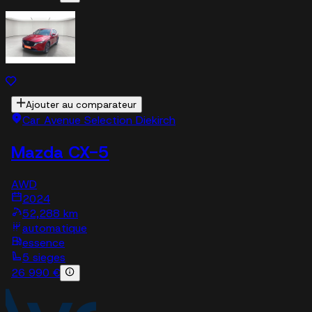
Ajouter au comparateur
Car Avenue Selection Diekirch
Mazda CX-5
AWD
2024
52,288 km
automatique
essence
5 sieges
26 990 €