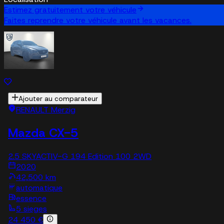
Estimez gratuitement votre véhicule
Faites reprendre votre véhicule avant les vacances.
Ajouter au comparateur
RENAULT Merzig
Mazda CX-5
2.5 SKYACTIV-G 194 Edition 100 2WD
2020
42,500 km
automatique
essence
5 sieges
24 450 €