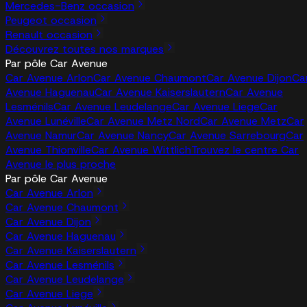
Mercedes-Benz occasion
Peugeot occasion
Renault occasion
Découvrez toutes nos marques
Par pôle Car Avenue
Car Avenue Arlon
Car Avenue Chaumont
Car Avenue Dijon
Ca
Avenue Haguenau
Car Avenue Kaiserslautern
Car Avenue
Lesménils
Car Avenue Leudelange
Car Avenue Liege
Car
Avenue Lunéville
Car Avenue Metz Nord
Car Avenue Metz
Car
Avenue Namur
Car Avenue Nancy
Car Avenue Sarrebourg
Car
Avenue Thionville
Car Avenue Wittlich
Trouvez le centre Car
Avenue le plus proche
Par pôle Car Avenue
Car Avenue Arlon
Car Avenue Chaumont
Car Avenue Dijon
Car Avenue Haguenau
Car Avenue Kaiserslautern
Car Avenue Lesménils
Car Avenue Leudelange
Car Avenue Liege