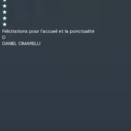
Félicitations pour l’accueil et la ponctualité
D
DANIEL CIMARELLI
Acheter
Véhicules d'occasion
A
Véhicules neufs