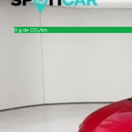
Garantie
12 mois
Référence
22060
0
g de CO₂/km
A
Équipements
Confort et intérieur
ABS
Appui-tête conducteur réglable en hauteur
Assistance de maintien de trajectoire
Bacs de portes avant
Banquette 2 places
Banquette AR rabattable
Boîte à gants fermée
Borne Wi-Fi