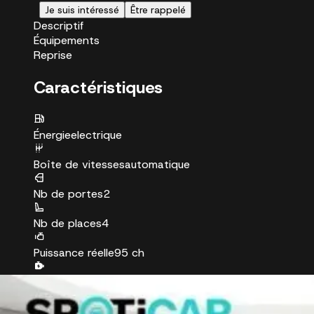
Je suis intéressé
Être rappelé
Descriptif
Équipements
Reprise
Caractéristiques
Énergie
electrique
Boîte de vitesses
automatique
Nb de portes
2
Nb de places
4
Puissance réelle
95 ch
Puissance fiscale
3 CV
Couleur
red by (red) pastel