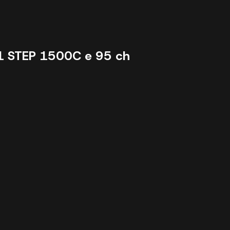
1 STEP 1
500C e 95 ch
30087 km - 2022 - 14890 €