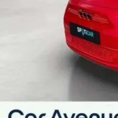
Clim automatique
Climatisation automatique
Commandes du système audio au volant
Démarrage sans clé
Direction assistée
Ecran multifonction couleur
Essuie-glace arrière
Filtre à pollen
Frein à main électrique
Interface Media
Jantes Alu
Lampe de coffre
Pare-brise chauffant
Prise USB
Radar de stationnement AR
Regulateur de vitesse
Rétroviseurs électriques
Siège conducteur avec 4 réglages
Siège conducteur chauffant
Siège passager chauffant
Vitres avant électriques