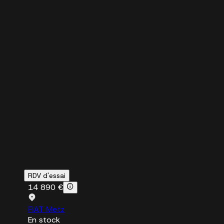
RDV d'essai
14 890 €
FIAT Metz
En stock