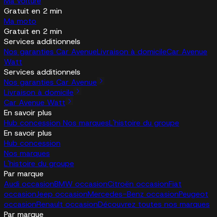
Ma voiture
Gratuit en 2 min
Ma moto
Gratuit en 2 min
Services additionnels
Nos garanties Car Avenue
Livraison à domicile
Car Avenue
Watt
Services additionnels
Nos garanties Car Avenue
Livraison à domicile
Car Avenue Watt
En savoir plus
Hub concession
Nos marques
L'histoire du groupe
En savoir plus
Hub concession
Nos marques
L'histoire du groupe
Par marque
Audi occasion
BMW occasion
Citroën occasion
Fiat
occasion
Jeep occasion
Mercedes-Benz occasion
Peugeot
occasion
Renault occasion
Découvrez toutes nos marques
Par marque