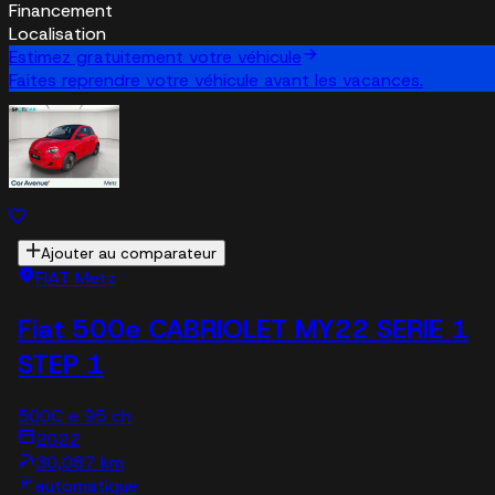
Financement
Localisation
Estimez gratuitement votre véhicule
Faites reprendre votre véhicule avant les vacances.
Ajouter au comparateur
FIAT Metz
Fiat 500e CABRIOLET MY22 SERIE 1
STEP 1
500C e 95 ch
2022
30,087 km
automatique