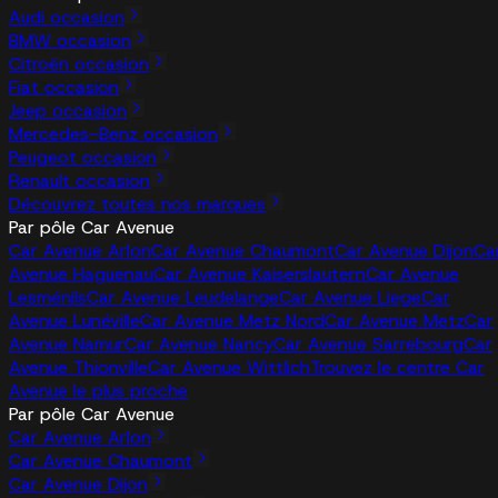
Audi occasion
BMW occasion
Citroën occasion
Fiat occasion
Jeep occasion
Mercedes-Benz occasion
Peugeot occasion
Renault occasion
Découvrez toutes nos marques
Par pôle Car Avenue
Car Avenue Arlon
Car Avenue Chaumont
Car Avenue Dijon
Ca
Avenue Haguenau
Car Avenue Kaiserslautern
Car Avenue
Lesménils
Car Avenue Leudelange
Car Avenue Liege
Car
Avenue Lunéville
Car Avenue Metz Nord
Car Avenue Metz
Car
Avenue Namur
Car Avenue Nancy
Car Avenue Sarrebourg
Car
Avenue Thionville
Car Avenue Wittlich
Trouvez le centre Car
Avenue le plus proche
Par pôle Car Avenue
Car Avenue Arlon
Car Avenue Chaumont
Car Avenue Dijon