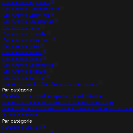
Car Avenue Haguenau
Car Avenue Kaiserslautern
Car Avenue Lesménils
Car Avenue Leudelange
Car Avenue Liege
Car Avenue Lunéville
Car Avenue Metz Nord
Car Avenue Metz
Car Avenue Namur
Car Avenue Nancy
Car Avenue Sarrebourg
Car Avenue Thionville
Car Avenue Wittlich
Trouvez le centre Car Avenue le plus proche
Par catégorie
Familiale occasion
Monospace occasion
Berline
occasion
Citadine occasion
SUV occasion
Électrique
occasion
Break occasion
Utilitaire occasion
Trouvez le modèl
qui vous convient
Par catégorie
Familiale occasion