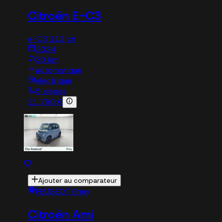
Citroën E-C3
e-C3 113 ch
2024
30 km
automatique
electrique
5 sieges
21 790 €
Ajouter au comparateur
PEUGEOT Briey
Citroën Ami