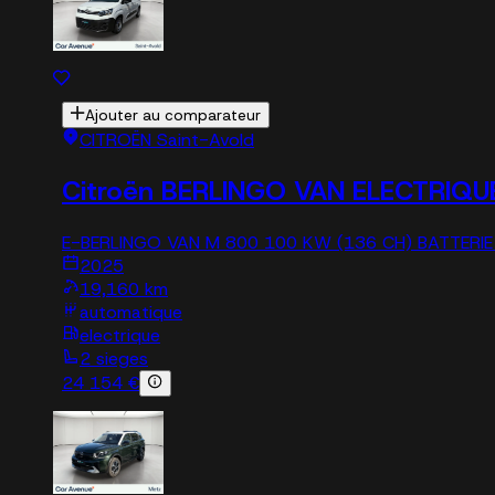
Ajouter au comparateur
CITROËN Saint-Avold
Citroën BERLINGO VAN ELECTRIQU
E-BERLINGO VAN M 800 100 KW (136 CH) BATTERI
2025
19,160 km
automatique
electrique
2 sieges
24 154 €