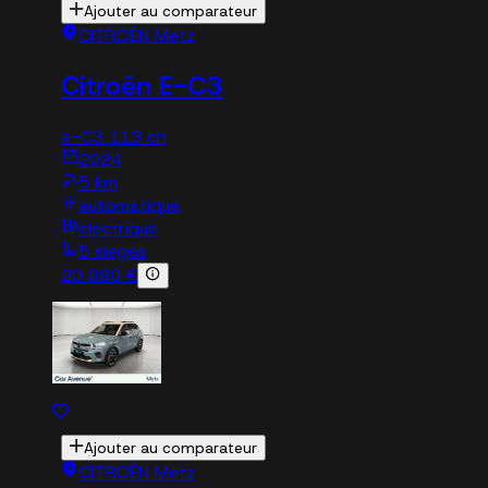
Ajouter au comparateur
CITROËN Metz
Citroën E-C3
e-C3 113 ch
2024
5 km
automatique
electrique
5 sieges
20 990 €
Ajouter au comparateur
CITROËN Metz