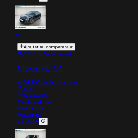
Ajouter au comparateur
CITROËN Saint-Avold
Citroën E-C4
e-C4 136 ch Automatique
2021
81,281 km
automatique
electrique
5 sieges
14 753 €