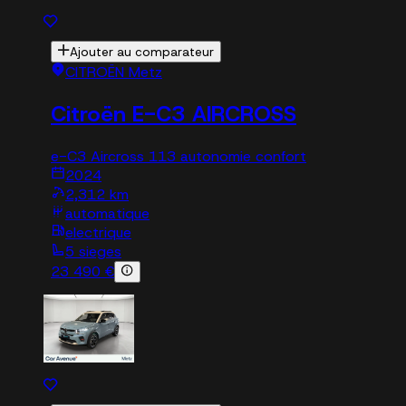
Ajouter au comparateur
CITROËN Metz
Citroën E-C3 AIRCROSS
e-C3 Aircross 113 autonomie confort
2024
2,312 km
automatique
electrique
5 sieges
23 490 €