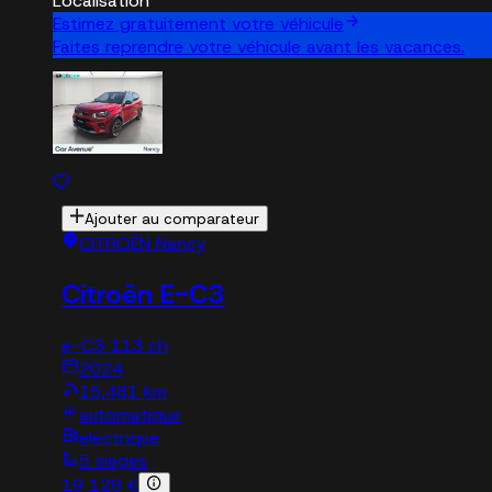
Localisation
Estimez gratuitement votre véhicule
Faites reprendre votre véhicule avant les vacances.
Ajouter au comparateur
CITROËN Nancy
Citroën E-C3
e-C3 113 ch
2024
15,481 km
automatique
electrique
5 sieges
19 128 €