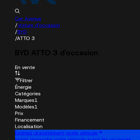
Car Avenue
/
Voiture d'occasion
/
BYD
/
ATTO 3
BYD ATTO 3 d'occasion
En vente
Filtrer
Énergie
Catégories
Marques
1
Modèles
1
Prix
Financement
Localisation
Estimez gratuitement votre véhicule
Faites reprendre votre véhicule avant les vacances.