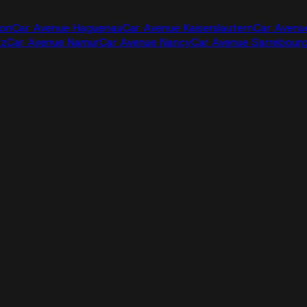
jon
Car Avenue Haguenau
Car Avenue Kaiserslautern
Car Avenu
tz
Car Avenue Namur
Car Avenue Nancy
Car Avenue Sarrebour