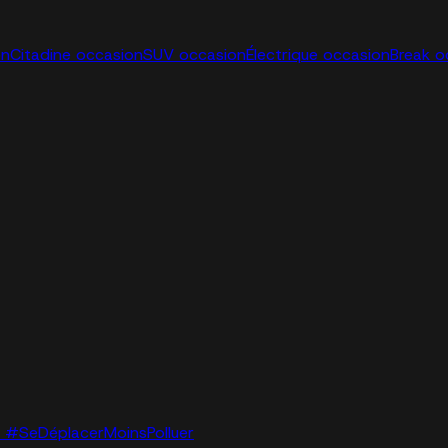
on
Citadine occasion
SUV occasion
Électrique occasion
Break o
lo. #SeDéplacerMoinsPolluer