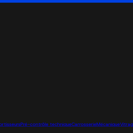
ortisseurs
Pré-contrôle technique
Carrosserie
Mécanique
Vitra