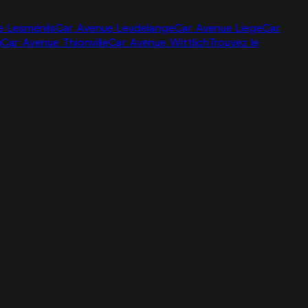
e Lesménils
Car Avenue Leudelange
Car Avenue Liege
Car
g
Car Avenue Thionville
Car Avenue Wittlich
Trouvez le