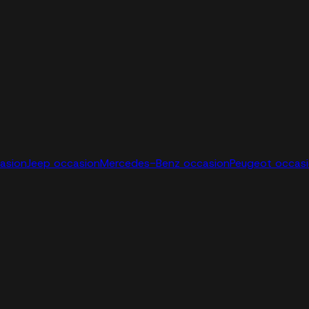
casion
Jeep occasion
Mercedes-Benz occasion
Peugeot occas