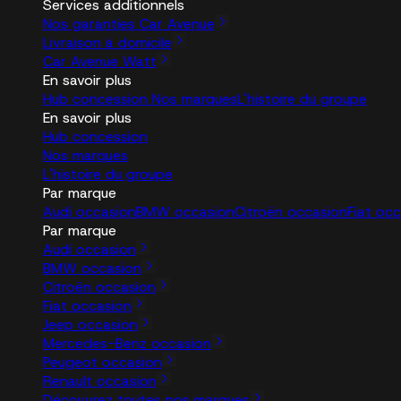
Services additionnels
Nos garanties Car Avenue
Livraison à domicile
Car Avenue Watt
En savoir plus
Hub concession
Nos marques
L'histoire du groupe
En savoir plus
Hub concession
Nos marques
L'histoire du groupe
Par marque
Audi occasion
BMW occasion
Citroën occasion
Fiat oc
Par marque
Audi occasion
BMW occasion
Citroën occasion
Fiat occasion
Jeep occasion
Mercedes-Benz occasion
Peugeot occasion
Renault occasion
Découvrez toutes nos marques