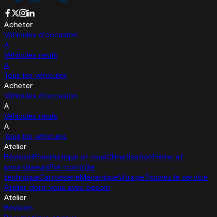
Acheter
Véhicules d'occasion
A
Véhicules neufs
A
Tous les véhicules
Acheter
Véhicules d'occasion
A
Véhicules neufs
A
Tous les véhicules
Atelier
Révision
Pneumatique et roue
Climatisation
Freins et
amortisseurs
Pré-contrôle
technique
Carrosserie
Mécanique
Vitrage
Trouvez le service
Atelier dont vous avez besoin
Atelier
Révision