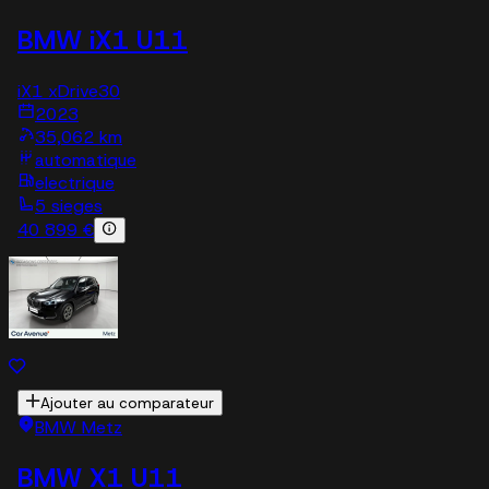
BMW iX1 U11
iX1 xDrive30
2023
35,062 km
automatique
electrique
5 sieges
40 899 €
Ajouter au comparateur
BMW Metz
BMW X1 U11