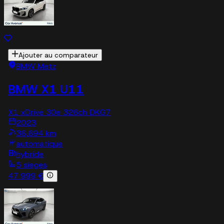
Ajouter au comparateur
BMW Metz
BMW X1 U11
X1 xDrive 30e 326ch DKG7
2023
36,694 km
automatique
hybride
5 sieges
47 999 €