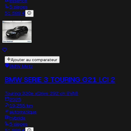
essence
5 sieges
51 599 €
Ajouter au comparateur
BMW Metz
BMW SERIE 3 TOURING G21 LCI 2
Touring 330e xDrive 292 ch BVA8
2025
19,255 km
automatique
hybride
5 sieges
51 999 €