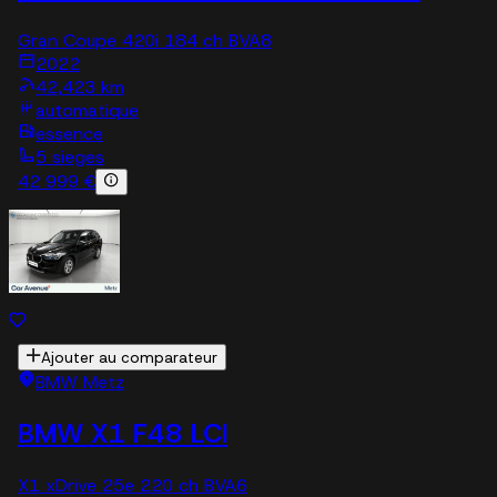
Gran Coupe 420i 184 ch BVA8
2022
42,423 km
automatique
essence
5 sieges
42 999 €
Ajouter au comparateur
BMW Metz
BMW X1 F48 LCI
X1 xDrive 25e 220 ch BVA6