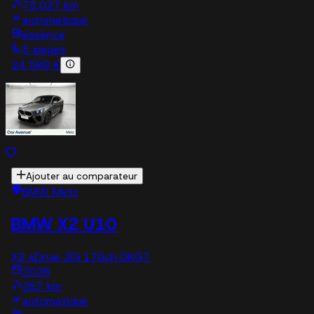
75,027 km
automatique
essence
5 sieges
24 599 €
Ajouter au comparateur
BMW Metz
BMW X2 U10
X2 sDrive 20i 170ch DKG7
2026
267 km
automatique