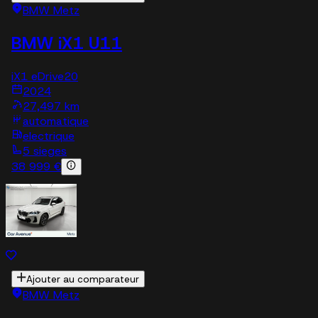
BMW Metz
BMW iX1 U11
iX1 eDrive20
2024
27,497 km
automatique
electrique
5 sieges
38 999 €
Ajouter au comparateur
BMW Metz