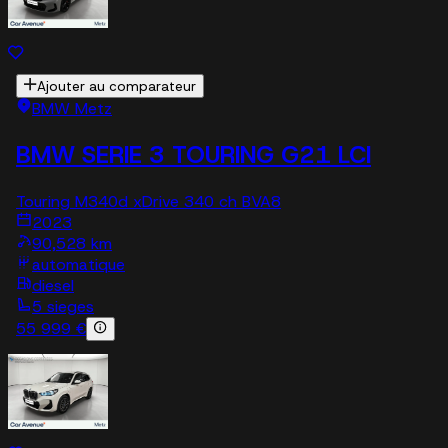
Ajouter au comparateur
BMW Metz
BMW SERIE 3 TOURING G21 LCI
Touring M340d xDrive 340 ch BVA8
2023
90,528 km
automatique
diesel
5 sieges
55 999 €