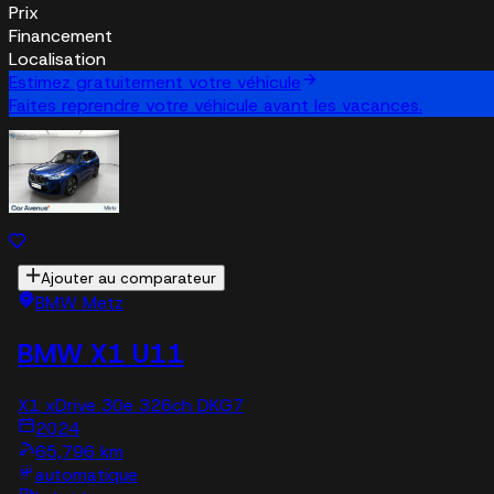
Prix
Financement
Localisation
Estimez gratuitement votre véhicule
Faites reprendre votre véhicule avant les vacances.
Ajouter au comparateur
BMW Metz
BMW X1 U11
X1 xDrive 30e 326ch DKG7
2024
65,796 km
automatique