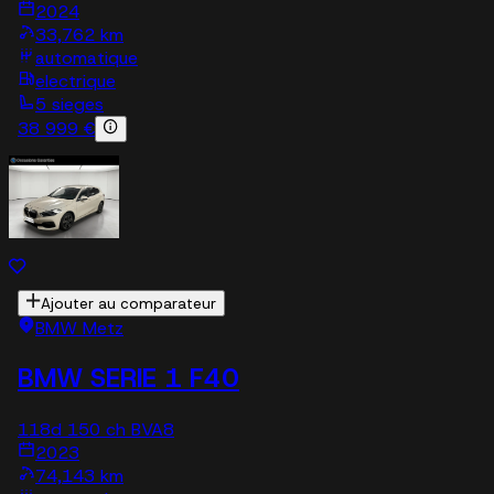
2024
33,762 km
automatique
electrique
5 sieges
38 999 €
Ajouter au comparateur
BMW Metz
BMW SERIE 1 F40
118d 150 ch BVA8
2023
74,143 km