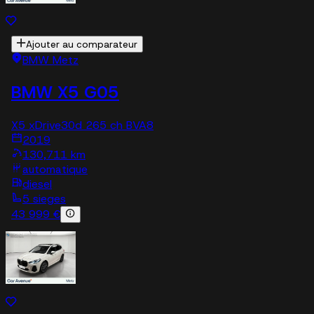
Ajouter au comparateur
BMW Metz
BMW X5 G05
X5 xDrive30d 265 ch BVA8
2019
130,711 km
automatique
diesel
5 sieges
43 999 €