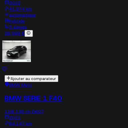
2022
41,974 km
automatique
hybride
5 sieges
26 999 €
Ajouter au comparateur
BMW Metz
BMW SERIE 1 F40
118i 136 ch DKG7
2021
64,147 km