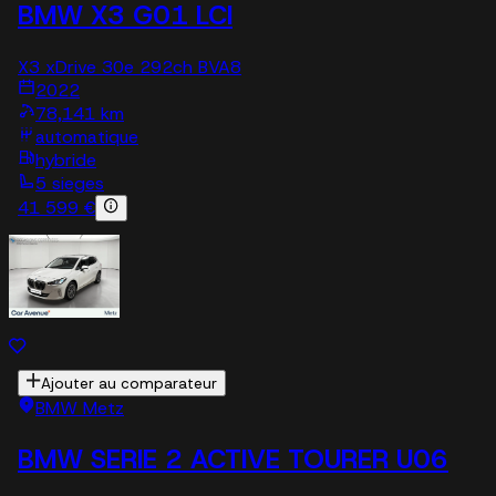
BMW X3 G01 LCI
X3 xDrive 30e 292ch BVA8
2022
78,141 km
automatique
hybride
5 sieges
41 599 €
Ajouter au comparateur
BMW Metz
BMW SERIE 2 ACTIVE TOURER U06