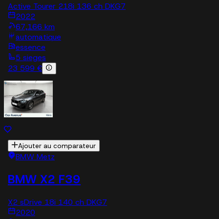
Active Tourer 218i 136 ch DKG7
2022
67,166 km
automatique
essence
5 sieges
23 599 €
Ajouter au comparateur
BMW Metz
BMW X2 F39
X2 sDrive 18i 140 ch DKG7
2020