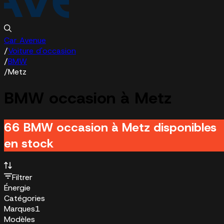
Car Avenue
/
Voiture d'occasion
/
BMW
/
Metz
BMW occasion à Metz
66 BMW occasion à Metz disponibles
en stock
Filtrer
Énergie
Catégories
Marques
1
Modèles