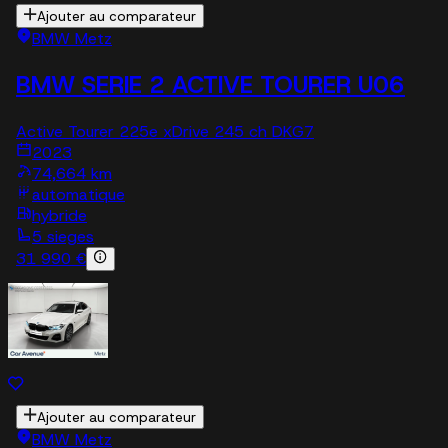
Ajouter au comparateur
BMW Metz
BMW SERIE 2 ACTIVE TOURER U06
Active Tourer 225e xDrive 245 ch DKG7
2023
74,664 km
automatique
hybride
5 sieges
31 990 €
Ajouter au comparateur
BMW Metz