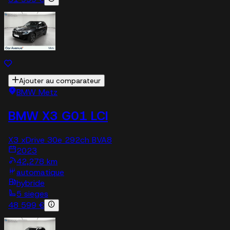
Ajouter au comparateur
BMW Metz
BMW X3 G01 LCI
X3 xDrive 30e 292ch BVA8
2023
42,278 km
automatique
hybride
5 sieges
48 599 €