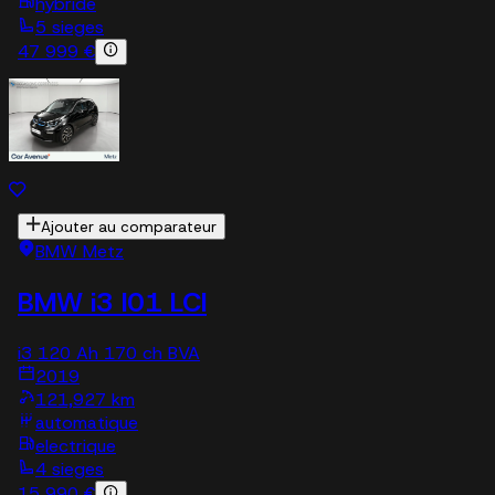
hybride
5 sieges
47 999 €
Ajouter au comparateur
BMW Metz
BMW i3 I01 LCI
i3 120 Ah 170 ch BVA
2019
121,927 km
automatique
electrique
4 sieges
15 990 €