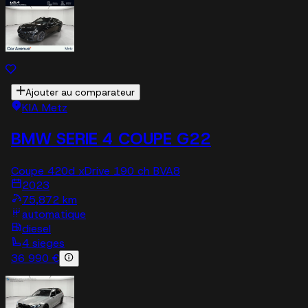
Ajouter au comparateur
KIA Metz
BMW SERIE 4 COUPE G22
Coupe 420d xDrive 190 ch BVA8
2023
75,872 km
automatique
diesel
4 sieges
36 990 €