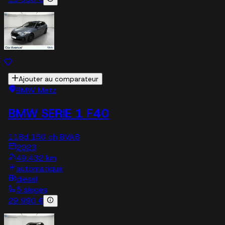
Ajouter au comparateur
BMW Metz
BMW SERIE 1 F40
118d 150 ch BVA8
2023
49,432 km
automatique
diesel
5 sieges
29 990 €