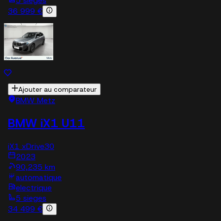
5 sieges
36 999 €
Ajouter au comparateur
BMW Metz
BMW iX1 U11
iX1 xDrive30
2023
90,235 km
automatique
electrique
5 sieges
34 499 €