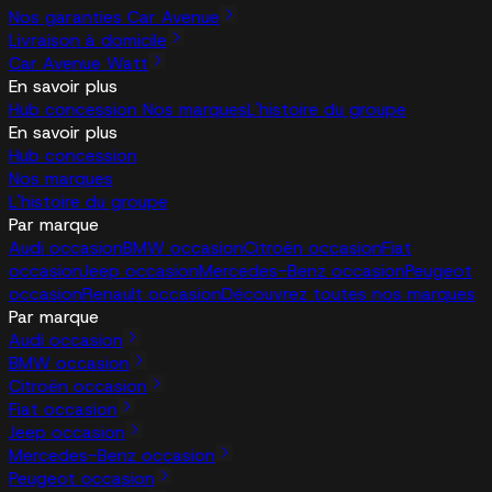
Nos garanties Car Avenue
Livraison à domicile
Car Avenue Watt
En savoir plus
Hub concession
Nos marques
L'histoire du groupe
En savoir plus
Hub concession
Nos marques
L'histoire du groupe
Par marque
Audi occasion
BMW occasion
Citroën occasion
Fiat
occasion
Jeep occasion
Mercedes-Benz occasion
Peugeot
occasion
Renault occasion
Découvrez toutes nos marques
Par marque
Audi occasion
BMW occasion
Citroën occasion
Fiat occasion
Jeep occasion
Mercedes-Benz occasion
Peugeot occasion