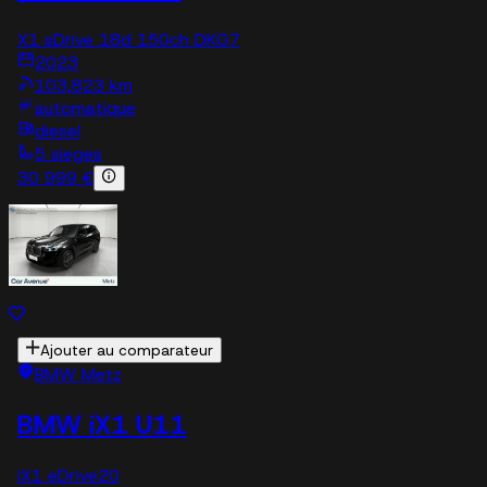
X1 sDrive 18d 150ch DKG7
2023
103,823 km
automatique
diesel
5 sieges
30 999 €
Ajouter au comparateur
BMW Metz
BMW iX1 U11
iX1 eDrive20