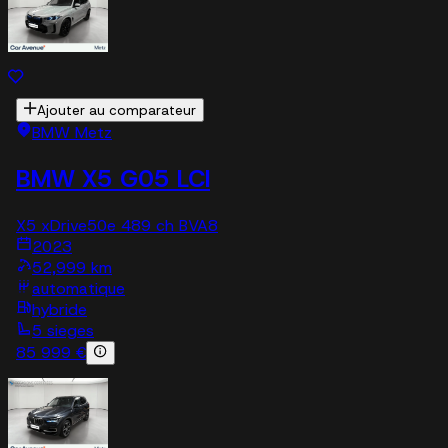
Ajouter au comparateur
BMW Metz
BMW X5 G05 LCI
X5 xDrive50e 489 ch BVA8
2023
52,999 km
automatique
hybride
5 sieges
85 999 €