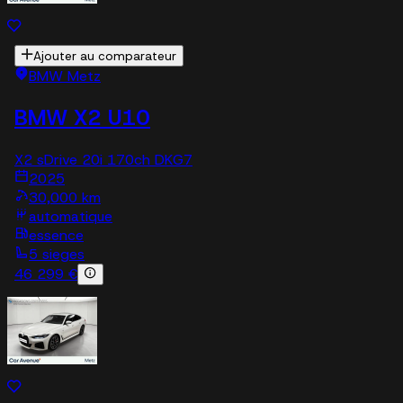
Ajouter au comparateur
BMW Metz
BMW X2 U10
X2 sDrive 20i 170ch DKG7
2025
30,000 km
automatique
essence
5 sieges
46 299 €