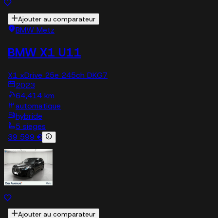
Ajouter au comparateur
BMW Metz
BMW X1 U11
X1 xDrive 25e 245ch DKG7
2023
64,414 km
automatique
hybride
5 sieges
39 599 €
Ajouter au comparateur