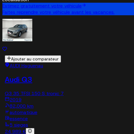
Estimez gratuitement votre véhicule
Faites reprendre votre véhicule avant les vacances.
Ajouter au comparateur
AUDI Haguenau
Audi Q3
Q3 35 TFSI 150 S tronic 7
2019
82,000 km
automatique
essence
5 sieges
24 989 €