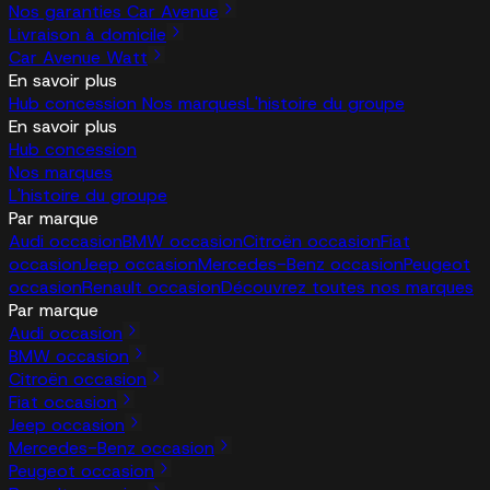
Nos garanties Car Avenue
Livraison à domicile
Car Avenue Watt
En savoir plus
Hub concession
Nos marques
L'histoire du groupe
En savoir plus
Hub concession
Nos marques
L'histoire du groupe
Par marque
Audi occasion
BMW occasion
Citroën occasion
Fiat
occasion
Jeep occasion
Mercedes-Benz occasion
Peugeot
occasion
Renault occasion
Découvrez toutes nos marques
Par marque
Audi occasion
BMW occasion
Citroën occasion
Fiat occasion
Jeep occasion
Mercedes-Benz occasion
Peugeot occasion