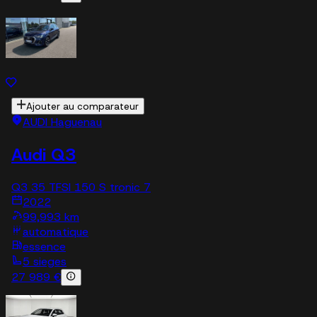
Ajouter au comparateur
AUDI Haguenau
Audi Q3
Q3 35 TFSI 150 S tronic 7
2022
99,993 km
automatique
essence
5 sieges
27 989 €