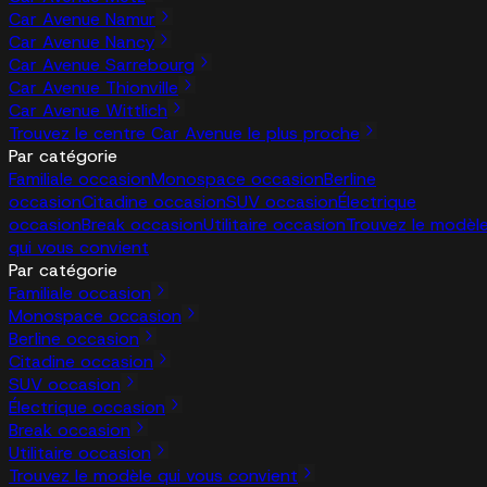
Car Avenue Namur
Car Avenue Nancy
Car Avenue Sarrebourg
Car Avenue Thionville
Car Avenue Wittlich
Trouvez le centre Car Avenue le plus proche
Par catégorie
Familiale occasion
Monospace occasion
Berline
occasion
Citadine occasion
SUV occasion
Électrique
occasion
Break occasion
Utilitaire occasion
Trouvez le modèl
qui vous convient
Par catégorie
Familiale occasion
Monospace occasion
Berline occasion
Citadine occasion
SUV occasion
Électrique occasion
Break occasion
Utilitaire occasion
Trouvez le modèle qui vous convient