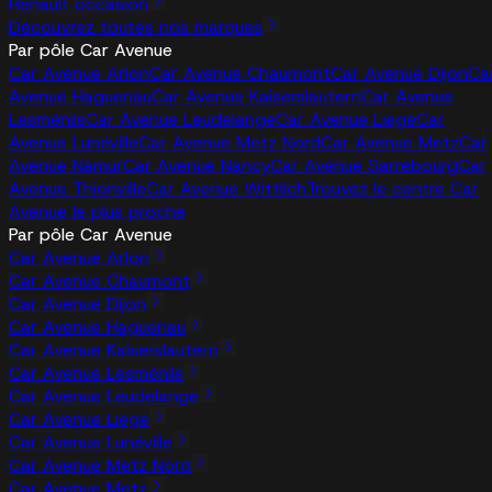
Renault occasion
Découvrez toutes nos marques
Par pôle Car Avenue
Car Avenue Arlon
Car Avenue Chaumont
Car Avenue Dijon
Ca
Avenue Haguenau
Car Avenue Kaiserslautern
Car Avenue
Lesménils
Car Avenue Leudelange
Car Avenue Liege
Car
Avenue Lunéville
Car Avenue Metz Nord
Car Avenue Metz
Car
Avenue Namur
Car Avenue Nancy
Car Avenue Sarrebourg
Car
Avenue Thionville
Car Avenue Wittlich
Trouvez le centre Car
Avenue le plus proche
Par pôle Car Avenue
Car Avenue Arlon
Car Avenue Chaumont
Car Avenue Dijon
Car Avenue Haguenau
Car Avenue Kaiserslautern
Car Avenue Lesménils
Car Avenue Leudelange
Car Avenue Liege
Car Avenue Lunéville
Car Avenue Metz Nord
Car Avenue Metz