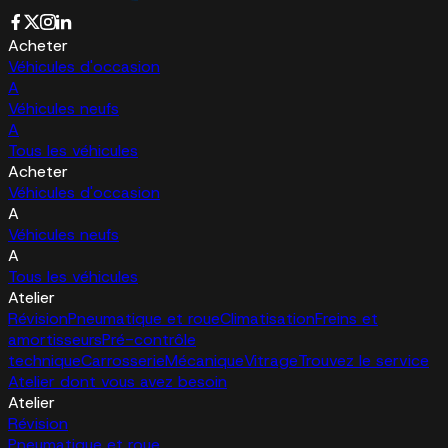
Acheter
Véhicules d'occasion
A
Véhicules neufs
A
Tous les véhicules
Acheter
Véhicules d'occasion
A
Véhicules neufs
A
Tous les véhicules
Atelier
Révision
Pneumatique et roue
Climatisation
Freins et
amortisseurs
Pré-contrôle
technique
Carrosserie
Mécanique
Vitrage
Trouvez le service
Atelier dont vous avez besoin
Atelier
Révision
Pneumatique et roue