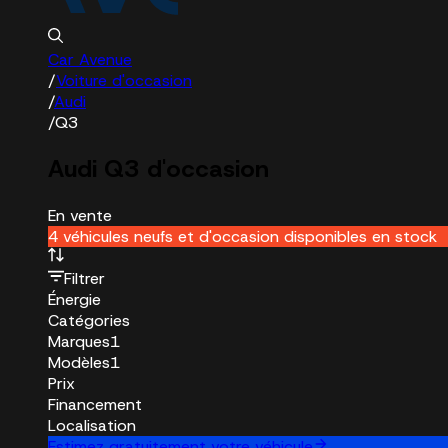
Car Avenue
/
Voiture d'occasion
/
Audi
/
Q3
Audi Q3 d'occasion
En vente
4 véhicules neufs et d'occasion disponibles en stock
Filtrer
Énergie
Catégories
Marques
1
Modèles
1
Prix
Financement
Localisation
Estimez gratuitement votre véhicule