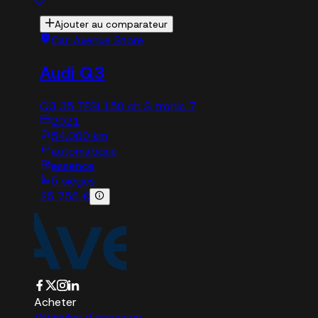
Ajouter au comparateur
Car Avenue Store
Audi Q3
Q3 35 TFSI 150 ch S tronic 7
2021
54,000 km
automatique
essence
5 sieges
25 755 €
Acheter
Véhicules d'occasion