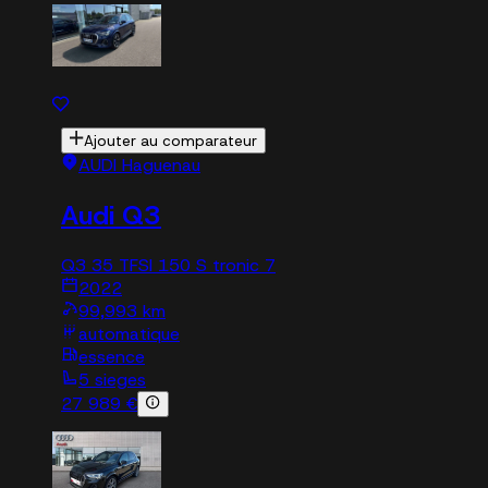
Ajouter au comparateur
AUDI Haguenau
Audi Q3
Q3 35 TFSI 150 S tronic 7
2022
99,993 km
automatique
essence
5 sieges
27 989 €