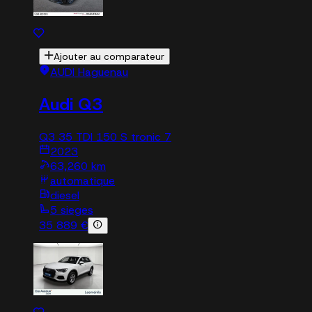
Ajouter au comparateur
AUDI Haguenau
Audi Q3
Q3 35 TDI 150 S tronic 7
2023
63,260 km
automatique
diesel
5 sieges
35 889 €