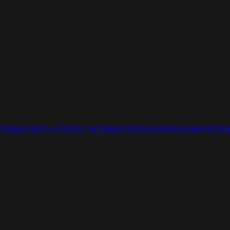
ortisseurs
Pré-contrôle technique
Carrosserie
Mécanique
Vitra