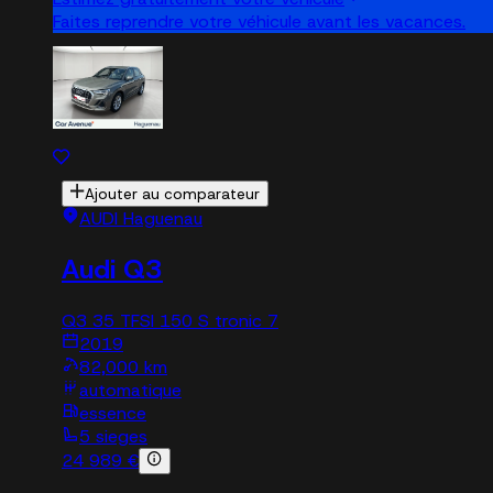
Faites reprendre votre véhicule avant les vacances.
Ajouter au comparateur
AUDI Haguenau
Audi Q3
Q3 35 TFSI 150 S tronic 7
2019
82,000 km
automatique
essence
5 sieges
24 989 €