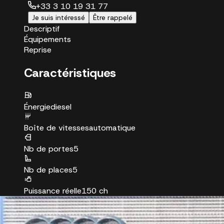
+33 3 10 19 31 77
Je suis intéressé
Être rappelé
Descriptif
Équipements
Reprise
Caractéristiques
Énergie
diesel
Boîte de vitesses
automatique
Nb de portes
5
Nb de places
5
Puissance réelle
150 ch
Puissance fiscale
8 CV