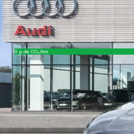
Couleur
noir
Garantie
12 mois
Référence
1025272
CRIT'Air
2
0
g de CO₂/km
A
Équipements
Confort et intérieur
ABS
Accoudoir central coulissant en longueur avec inclinai
Accoudoir de portière en matière synthétique
Appui lombaire à 4 axes pour les sièges avant : réglage