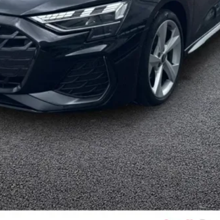
eur (sans safelock) - Accès et démarrage du véhicule mains li
mouvement de pied dans la zone arrière du véhicule (ouvertu
esse
adrement
tionnement en longueur, inclinaison de dossier, hauteur des 
e au volant
méplat et palettes de commande au volant