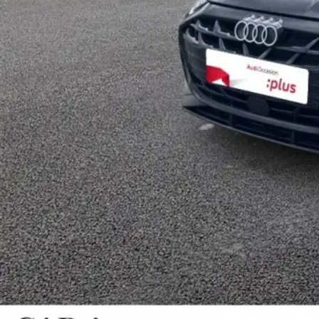
Ciel de pavillon en tissu Noir
Clé confort incluant déverrouillage du coffre par capt
touche 'coffre' de la télécommande ou en simulant un 
Direction assistée électromécanique asservie à la vit
Dossier de banquette arrière rabattable 40:60
Pare-brise à vitrage acoustique
Rétroviseur intérieur jour/nuit automatique sans enc
Sièges avant réglables manuellement : hauteur et posi
Sièges avant sport
Tapis de sol avant/arrière
Toit ouvrant panoramique en verre
Volant cuir multifonctions avec palettes de command
Volant cuir Sport multifonctions à 3 branches avec 
Sécurité et assistance à la conduite
Aide au maintien en côte
Airbags latéraux avant et système d'airbags de tête
Appel d'urgence Audi connect
Appel d'urgence Audi Connect
Assistant de maintien dans la voie