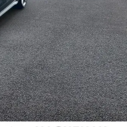
bres (keyless access) - Déverrouillage du hayon via la
re et fermeture)
appuie-tête et des ceintures