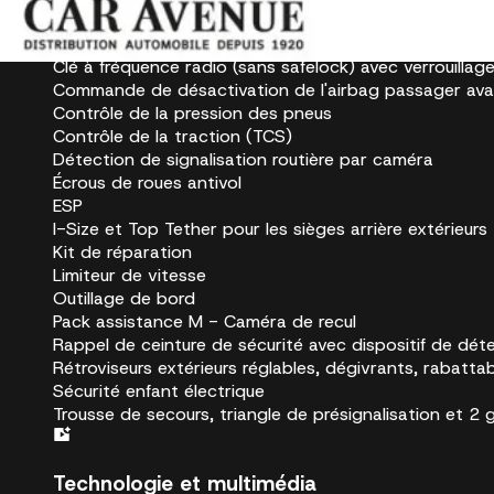
Audi pre sense front
Caméra de recul
Clé à fréquence radio (sans safelock) avec verrouillag
Commande de désactivation de l'airbag passager ava
Contrôle de la pression des pneus
Contrôle de la traction (TCS)
Détection de signalisation routière par caméra
Écrous de roues antivol
ESP
I-Size et Top Tether pour les sièges arrière extérieurs
Kit de réparation
Limiteur de vitesse
Outillage de bord
Pack assistance M - Caméra de recul
Rappel de ceinture de sécurité avec dispositif de dét
Rétroviseurs extérieurs réglables, dégivrants, rabatt
Sécurité enfant électrique
Trousse de secours, triangle de présignalisation et 2 g
Technologie et multimédia