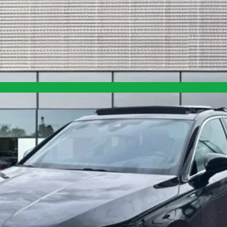
son réglable
s électrique, horizontal et vertical