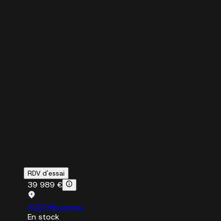
RDV d'essai
39 989 €
AUDI Haguenau
En stock