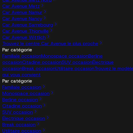
Car Avenue Metz
Car Avenue Namur
Car Avenue Nancy
Car Avenue Sarrebourg
Car Avenue Thionville
Car Avenue Wittlich
Trouvez le centre Car Avenue le plus proche
Par catégorie
Familiale occasion
Monospace occasion
Berline
occasion
Citadine occasion
SUV occasion
Électrique
occasion
Break occasion
Utilitaire occasion
Trouvez le modèl
qui vous convient
Par catégorie
Familiale occasion
Monospace occasion
Berline occasion
Citadine occasion
SUV occasion
Électrique occasion
Break occasion
Utilitaire occasion