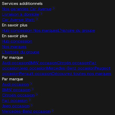
Services additionnels
Nos garanties Car Avenue
Livraison à domicile
Car Avenue Watt
En savoir plus
Hub concession
Nos marques
L'histoire du groupe
En savoir plus
Hub concession
Nos marques
L'histoire du groupe
Par marque
Audi occasion
BMW occasion
Citroën occasion
Fiat
occasion
Jeep occasion
Mercedes-Benz occasion
Peugeot
occasion
Renault occasion
Découvrez toutes nos marques
Par marque
Audi occasion
BMW occasion
Citroën occasion
Fiat occasion
Jeep occasion
Mercedes-Benz occasion