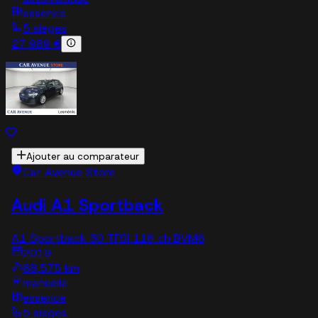
essence
5 sieges
27 989 €
Ajouter au comparateur
Car Avenue Store
Audi A1 Sportback
A1 Sportback 30 TFSI 116 ch BVM6
2019
68,575 km
manuelle
essence
5 sieges