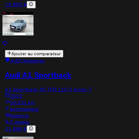
15 883 €
Ajouter au comparateur
AUDI Haguenau
Audi A1 Sportback
A1 Sportback 30 TFSI 110 S tronic 7
2022
32,031 km
automatique
essence
5 sieges
21 889 €