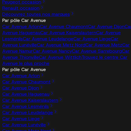
Peugeot occasion
Renault occasion
Découvrez toutes nos marques
Par pôle Car Avenue
Car Avenue Arlon
Car Avenue Chaumont
Car Avenue Dijon
Ca
Avenue Haguenau
Car Avenue Kaiserslautern
Car Avenue
Lesménils
Car Avenue Leudelange
Car Avenue Liege
Car
Avenue Lunéville
Car Avenue Metz Nord
Car Avenue Metz
Car
Avenue Namur
Car Avenue Nancy
Car Avenue Sarrebourg
Car
Avenue Thionville
Car Avenue Wittlich
Trouvez le centre Car
Avenue le plus proche
Par pôle Car Avenue
Car Avenue Arlon
Car Avenue Chaumont
Car Avenue Dijon
Car Avenue Haguenau
Car Avenue Kaiserslautern
Car Avenue Lesménils
Car Avenue Leudelange
Car Avenue Liege
Car Avenue Lunéville
Car Avenue Metz Nord