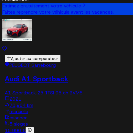
Estimez gratuitement votre véhicule
Faites reprendre votre véhicule avant les vacances.
Ajouter au comparateur
PEUGEOT Sarrebourg
Audi A1 Sportback
A1 Sportback 25 TFSI 95 ch BVM5
2021
78,984 km
manuelle
essence
5 sieges
15 990 €