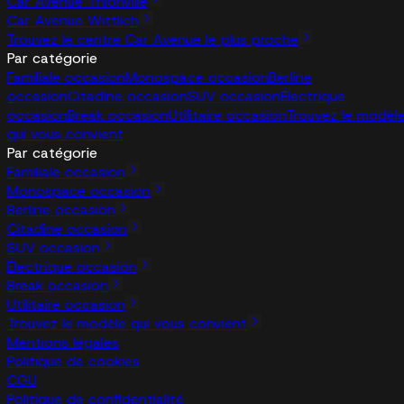
Car Avenue Thionville
Car Avenue Wittlich
Trouvez le centre Car Avenue le plus proche
Par catégorie
Familiale occasion
Monospace occasion
Berline
occasion
Citadine occasion
SUV occasion
Électrique
occasion
Break occasion
Utilitaire occasion
Trouvez le modèl
qui vous convient
Par catégorie
Familiale occasion
Monospace occasion
Berline occasion
Citadine occasion
SUV occasion
Électrique occasion
Break occasion
Utilitaire occasion
Trouvez le modèle qui vous convient
Mentions légales
Politique de cookies
CGU
Politique de confidentialité