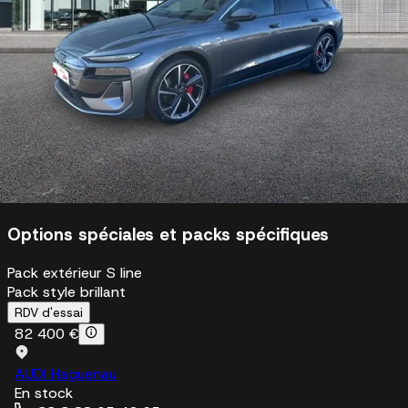
Chargeur embarqué 11 kW AC
Châssis standard
Sélection de conduite Audi
Éclairage
Assistant de feux de route
Lave-projecteurs
Signatures lumineuses numériques
Options spéciales et packs spécifiques
Pack extérieur S line
Pack style brillant
RDV d'essai
82 400 €
AUDI Haguenau
En stock