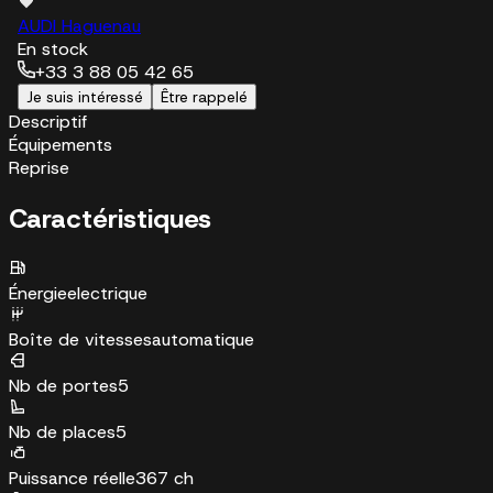
AUDI Haguenau
En stock
+33 3 88 05 42 65
Je suis intéressé
Être rappelé
Descriptif
Équipements
Reprise
Caractéristiques
Énergie
electrique
Boîte de vitesses
automatique
Nb de portes
5
Nb de places
5
Puissance réelle
367 ch