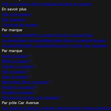
Hub concession
Nos marques
L'histoire du groupe
En savoir plus
Hub concession
Nos marques
L'histoire du groupe
Par marque
Audi occasion
BMW occasion
Citroën occasion
Fiat
occasion
Jeep occasion
Mercedes-Benz occasion
Peugeot
occasion
Renault occasion
Découvrez toutes nos marques
Par marque
Audi occasion
BMW occasion
Citroën occasion
Fiat occasion
Jeep occasion
Mercedes-Benz occasion
Peugeot occasion
Renault occasion
Découvrez toutes nos marques
Par pôle Car Avenue
Car Avenue Arlon
Car Avenue Chaumont
Car Avenue Dijon
Ca