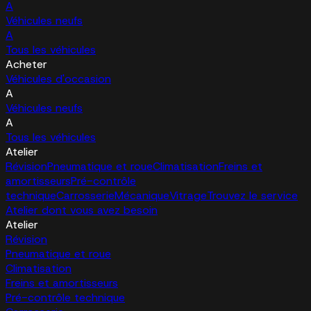
A
Véhicules neufs
A
Tous les véhicules
Acheter
Véhicules d'occasion
A
Véhicules neufs
A
Tous les véhicules
Atelier
Révision
Pneumatique et roue
Climatisation
Freins et
amortisseurs
Pré-contrôle
technique
Carrosserie
Mécanique
Vitrage
Trouvez le service
Atelier dont vous avez besoin
Atelier
Révision
Pneumatique et roue
Climatisation
Freins et amortisseurs
Pré-contrôle technique