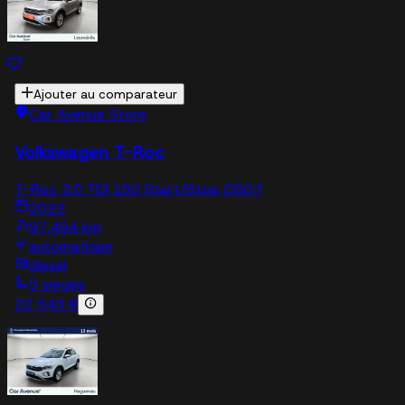
Ajouter au comparateur
Car Avenue Store
Volkswagen T-Roc
T-Roc 2.0 TDI 150 Start/Stop DSG7
2022
97,494 km
automatique
diesel
5 sieges
22 543 €