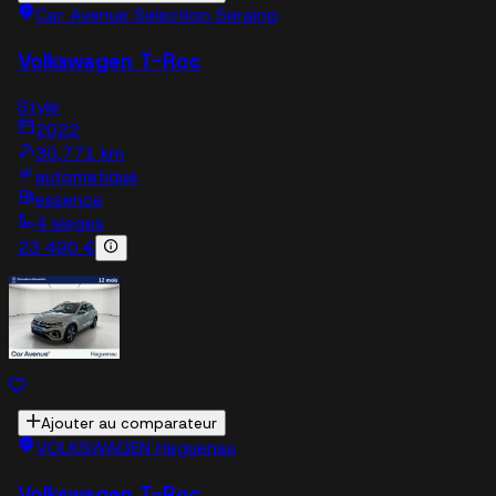
Car Avenue Selection Seraing
Volkswagen T-Roc
Style
2022
30,771 km
automatique
essence
4 sieges
23 490 €
Ajouter au comparateur
VOLKSWAGEN Haguenau
Volkswagen T-Roc