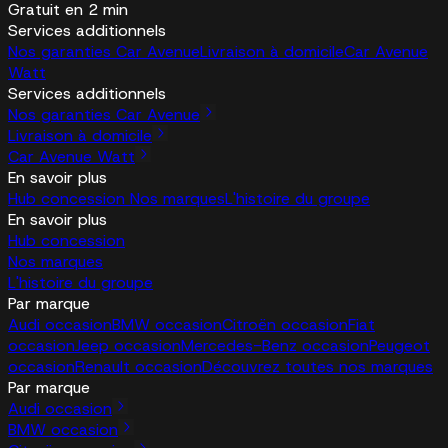
Gratuit en 2 min
Services additionnels
Nos garanties Car Avenue
Livraison à domicile
Car Avenue
Watt
Services additionnels
Nos garanties Car Avenue
Livraison à domicile
Car Avenue Watt
En savoir plus
Hub concession
Nos marques
L'histoire du groupe
En savoir plus
Hub concession
Nos marques
L'histoire du groupe
Par marque
Audi occasion
BMW occasion
Citroën occasion
Fiat
occasion
Jeep occasion
Mercedes-Benz occasion
Peugeot
occasion
Renault occasion
Découvrez toutes nos marques
Par marque
Audi occasion
BMW occasion