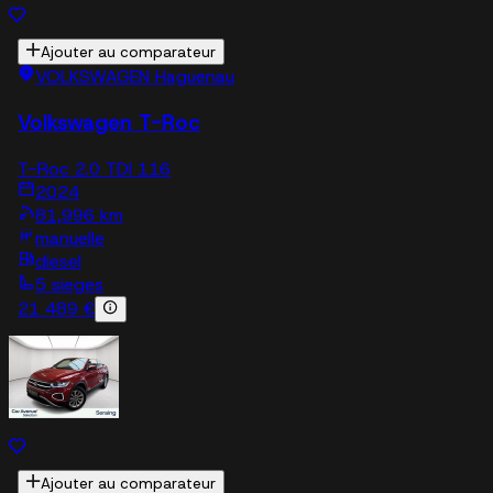
Ajouter au comparateur
VOLKSWAGEN Haguenau
Volkswagen T-Roc
T-Roc 2.0 TDI 116
2024
81,996 km
manuelle
diesel
5 sieges
21 489 €
Ajouter au comparateur