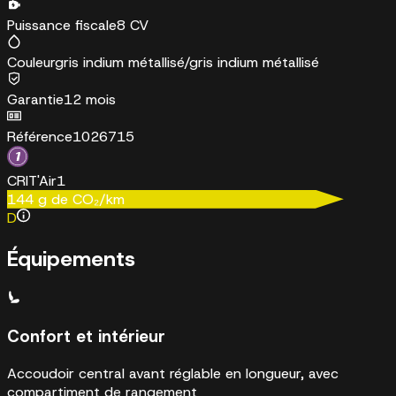
Puissance fiscale
8 CV
Couleur
gris indium métallisé/gris indium métallisé
Garantie
12 mois
Référence
1026715
CRIT'Air
1
144
g de CO₂/km
D
Équipements
Confort et intérieur
Accoudoir central avant réglable en longueur, avec
compartiment de rangement