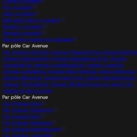
Citroën occasion
Fiat occasion
Jeep occasion
Mercedes-Benz occasion
Peugeot occasion
Renault occasion
Découvrez toutes nos marques
Par pôle Car Avenue
Car Avenue Arlon
Car Avenue Chaumont
Car Avenue Dijon
Ca
Avenue Haguenau
Car Avenue Kaiserslautern
Car Avenue
Lesménils
Car Avenue Leudelange
Car Avenue Liege
Car
Avenue Lunéville
Car Avenue Metz Nord
Car Avenue Metz
Car
Avenue Namur
Car Avenue Nancy
Car Avenue Sarrebourg
Car
Avenue Thionville
Car Avenue Wittlich
Trouvez le centre Car
Avenue le plus proche
Par pôle Car Avenue
Car Avenue Arlon
Car Avenue Chaumont
Car Avenue Dijon
Car Avenue Haguenau
Car Avenue Kaiserslautern
Car Avenue Lesménils