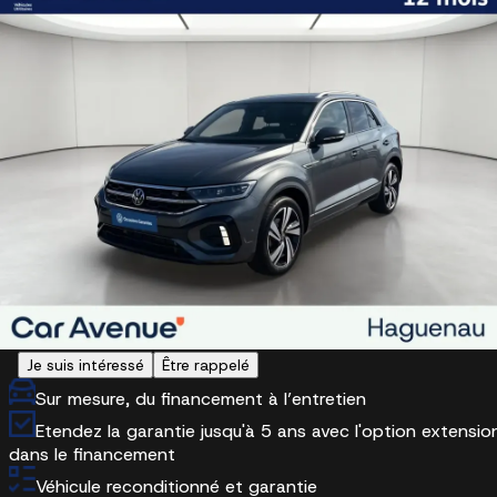
Projecteurs IQ.Light - Matrix LED
Réglage dynamique du site des phares
Options spéciales et packs spécifiques
Logo R-Line brodé sur les sièges avant
Pack Aide à la Conduite
Pack Visibilité
RDV d'essai
26 289 €
VOLKSWAGEN Haguenau
En stock
+33 3 88 05 42 60
Je suis intéressé
Être rappelé
Sur mesure, du financement à l’entretien
Etendez la garantie jusqu'à 5 ans avec l'option extensio
dans le financement
Véhicule reconditionné et garantie