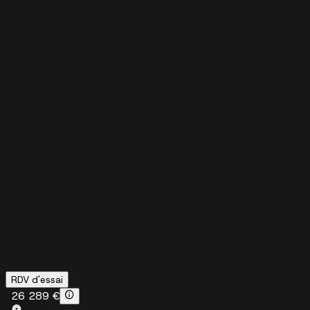
RDV d'essai
26 289 €