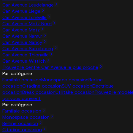
Car Avenue Leudelange
Car Avenue Liege
Car Avenue Lunéville
Car Avenue Metz Nord
Car Avenue Metz
Car Avenue Namur
Car Avenue Nancy
Car Avenue Sarrebourg
Car Avenue Thionville
Car Avenue Wittlich
Trouvez le centre Car Avenue le plus proche
Par catégorie
Familiale occasion
Monospace occasion
Berline
occasion
Citadine occasion
SUV occasion
Électrique
occasion
Break occasion
Utilitaire occasion
Trouvez le modèl
qui vous convient
Par catégorie
Familiale occasion
Monospace occasion
Berline occasion
Citadine occasion