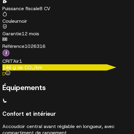
Puissance fiscale
8 CV
Couleur
noir
Garantie
12 mois
Référence
1026316
CRIT'Air
1
146
g de CO₂/km
D
Équipements
Confort et intérieur
Accoudoir central avant réglable en longueur, avec
compartiment de rangement