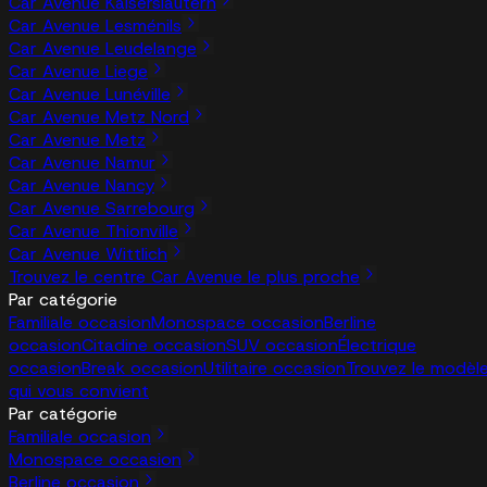
Car Avenue Kaiserslautern
Car Avenue Lesménils
Car Avenue Leudelange
Car Avenue Liege
Car Avenue Lunéville
Car Avenue Metz Nord
Car Avenue Metz
Car Avenue Namur
Car Avenue Nancy
Car Avenue Sarrebourg
Car Avenue Thionville
Car Avenue Wittlich
Trouvez le centre Car Avenue le plus proche
Par catégorie
Familiale occasion
Monospace occasion
Berline
occasion
Citadine occasion
SUV occasion
Électrique
occasion
Break occasion
Utilitaire occasion
Trouvez le modèl
qui vous convient
Par catégorie
Familiale occasion
Monospace occasion
Berline occasion