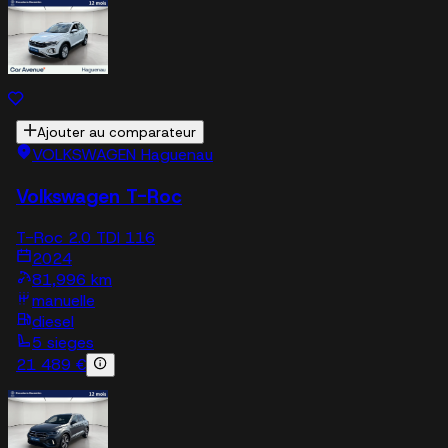
Ajouter au comparateur
VOLKSWAGEN Haguenau
Volkswagen T-Roc
T-Roc 2.0 TDI 116
2024
81,996 km
manuelle
diesel
5 sieges
21 489 €