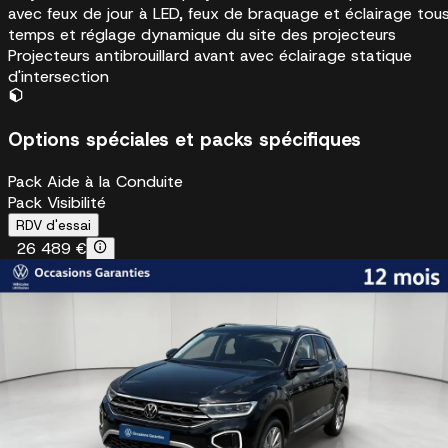
avec feux de jour à LED, feux de braquage et éclairage tou
temps et réglage dynamique du site des projecteurs
Projecteurs antibrouillard avant avec éclairage statique
d'intersection
Options spéciales et packs spécifiques
Pack Aide à la Conduite
Pack Visibilité
RDV d'essai
26 489 €
VOLKSWAGEN Haguenau
En stock
+33 3 88 05 42 60
Je suis intéressé
Être rappelé
Sur mesure, du financement à l’entretien
Etendez la garantie jusqu'à 5 ans avec l'option extensio
dans le financement