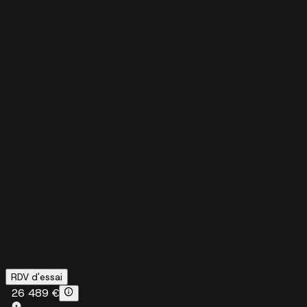
RDV d'essai
26 489 €