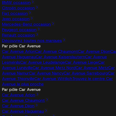
BMW occasion
Citroën occasion
Fiat occasion
Jeep occasion
Mercedes-Benz occasion
Peugeot occasion
Renault occasion
Découvrez toutes nos marques
Par pôle Car Avenue
Car Avenue Arlon
Car Avenue Chaumont
Car Avenue Dijon
Ca
Avenue Haguenau
Car Avenue Kaiserslautern
Car Avenue
Lesménils
Car Avenue Leudelange
Car Avenue Liege
Car
Avenue Lunéville
Car Avenue Metz Nord
Car Avenue Metz
Car
Avenue Namur
Car Avenue Nancy
Car Avenue Sarrebourg
Car
Avenue Thionville
Car Avenue Wittlich
Trouvez le centre Car
Avenue le plus proche
Par pôle Car Avenue
Car Avenue Arlon
Car Avenue Chaumont
Car Avenue Dijon
Car Avenue Haguenau