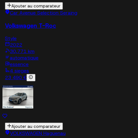
Ajouter au comparateur
Car Avenue Selection Seraing
Volkswagen T-Roc
Style
2022
30,771 km
automatique
essence
4 sieges
23 490 €
Ajouter au comparateur
VOLKSWAGEN Haguenau