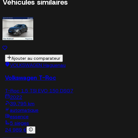
Véhicules similaires
Ajouter au comparateur
VOLKSWAGEN Haguenau
Volkswagen T-Roc
T-Roc 1.5 TSI EVO 150 DSG7
2022
39,795 km
automatique
essence
5 sieges
24 989 €