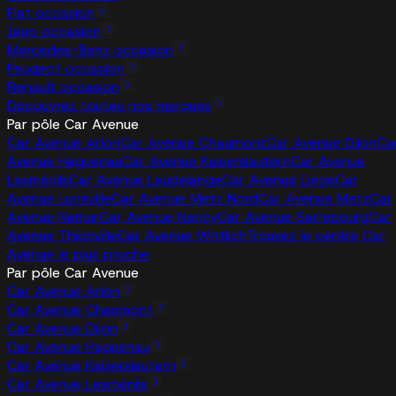
Fiat occasion
Jeep occasion
Mercedes-Benz occasion
Peugeot occasion
Renault occasion
Découvrez toutes nos marques
Par pôle Car Avenue
Car Avenue Arlon
Car Avenue Chaumont
Car Avenue Dijon
Ca
Avenue Haguenau
Car Avenue Kaiserslautern
Car Avenue
Lesménils
Car Avenue Leudelange
Car Avenue Liege
Car
Avenue Lunéville
Car Avenue Metz Nord
Car Avenue Metz
Car
Avenue Namur
Car Avenue Nancy
Car Avenue Sarrebourg
Car
Avenue Thionville
Car Avenue Wittlich
Trouvez le centre Car
Avenue le plus proche
Par pôle Car Avenue
Car Avenue Arlon
Car Avenue Chaumont
Car Avenue Dijon
Car Avenue Haguenau
Car Avenue Kaiserslautern
Car Avenue Lesménils