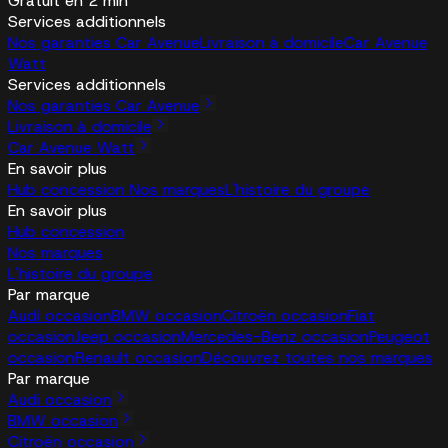
Gratuit en 2 min
Services additionnels
Nos garanties Car Avenue
Livraison à domicile
Car Avenue
Watt
Services additionnels
Nos garanties Car Avenue
Livraison à domicile
Car Avenue Watt
En savoir plus
Hub concession
Nos marques
L'histoire du groupe
En savoir plus
Hub concession
Nos marques
L'histoire du groupe
Par marque
Audi occasion
BMW occasion
Citroën occasion
Fiat
occasion
Jeep occasion
Mercedes-Benz occasion
Peugeot
occasion
Renault occasion
Découvrez toutes nos marques
Par marque
Audi occasion
BMW occasion
Citroën occasion