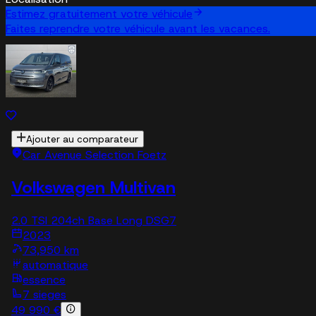
Estimez gratuitement votre véhicule
Faites reprendre votre véhicule avant les vacances.
Ajouter au comparateur
Car Avenue Selection Foetz
Volkswagen Multivan
2.0 TSI 204ch Base Long DSG7
2023
73,950 km
automatique
essence
7 sieges
49 990 €