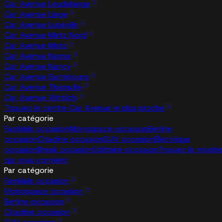
Car Avenue Leudelange
Car Avenue Liege
Car Avenue Lunéville
Car Avenue Metz Nord
Car Avenue Metz
Car Avenue Namur
Car Avenue Nancy
Car Avenue Sarrebourg
Car Avenue Thionville
Car Avenue Wittlich
Trouvez le centre Car Avenue le plus proche
Par catégorie
Familiale occasion
Monospace occasion
Berline
occasion
Citadine occasion
SUV occasion
Électrique
occasion
Break occasion
Utilitaire occasion
Trouvez le modèl
qui vous convient
Par catégorie
Familiale occasion
Monospace occasion
Berline occasion
Citadine occasion