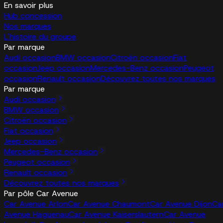
En savoir plus
Hub concession
Nos marques
L'histoire du groupe
Par marque
Audi occasion
BMW occasion
Citroën occasion
Fiat
occasion
Jeep occasion
Mercedes-Benz occasion
Peugeot
occasion
Renault occasion
Découvrez toutes nos marques
Par marque
Audi occasion
BMW occasion
Citroën occasion
Fiat occasion
Jeep occasion
Mercedes-Benz occasion
Peugeot occasion
Renault occasion
Découvrez toutes nos marques
Par pôle Car Avenue
Car Avenue Arlon
Car Avenue Chaumont
Car Avenue Dijon
Ca
Avenue Haguenau
Car Avenue Kaiserslautern
Car Avenue