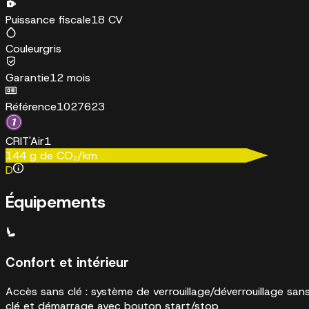
Puissance fiscale
18 CV
Couleur
gris
Garantie
12 mois
Référence
1027623
CRIT'Air
1
144
g de CO₂/km
D
Équipements
Confort et intérieur
Accès sans clé : système de verrouillage/déverrouillage san
clé et démarrage avec bouton start/stop