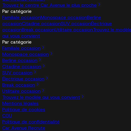
Trouvez le centre Car Avenue le plus proche
Par catégorie
Familiale occasion
Monospace occasion
Berline
occasion
Citadine occasion
SUV occasion
Électrique
occasion
Break occasion
Utilitaire occasion
Trouvez le modèl
qui vous convient
Par catégorie
Familiale occasion
Monospace occasion
Berline occasion
Citadine occasion
SUV occasion
Électrique occasion
Break occasion
Utilitaire occasion
Trouvez le modèle qui vous convient
Mentions légales
Politique de cookies
CGU
Politique de confidentialité
Car Avenue Recrute