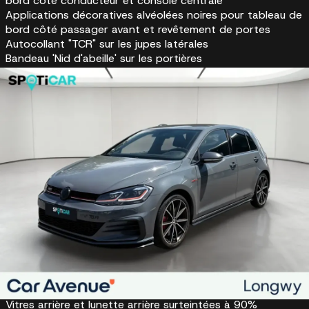
bord côté conducteur et console centrale
Applications décoratives alvéolées noires pour tableau de
bord côté passager avant et revêtement de portes
Autocollant "TCR" sur les jupes latérales
Bandeau 'Nid d'abeille' sur les portières
Cerclage chromé des instruments de bord et des aérateur
Essuie-glace arrière intermittent avec lave-glace
Jantes 19 pouces noir mat
Liseré rouge dans la calandre et les phares
Logo 'GTI' écrit en blanc sur les étriers de frein rouge à
l'avant
Pare-chocs avant et arrière et diffuseur spécifiques
Pédalier et repose-pied en acier inoxydable brossé
Poignées de portes couleur carrosserie
Rétroviseurs extérieurs électriques, dégivrants et
asphérique côté conducteur
Rétroviseurs peints en noir
Seuils de porte avant éclairés 'GTI'
Sorties d'échappement chromées à droite et à gauche
Spoiler spécifique GTI TCR
Toit et coques de rétroviseurs en noir
Vitres arrière et lunette arrière surteintées à 90%