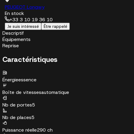
PEUGEOT Longwy
En stock
+33 3 10 19 36 10
Je suis intéressé
Être rappelé
Descriptif
Équipements
Reprise
Caractéristiques
Énergie
essence
Boîte de vitesses
automatique
Nb de portes
5
Nb de places
5
Puissance réelle
290 ch