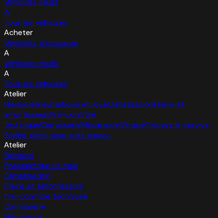
Véhicules neufs
A
Tous les véhicules
Acheter
Véhicules d'occasion
A
Véhicules neufs
A
Tous les véhicules
Atelier
Révision
Pneumatique et roue
Climatisation
Freins et
amortisseurs
Pré-contrôle
technique
Carrosserie
Mécanique
Vitrage
Trouvez le service
Atelier dont vous avez besoin
Atelier
Révision
Pneumatique et roue
Climatisation
Freins et amortisseurs
Pré-contrôle technique
Carrosserie
Mécanique