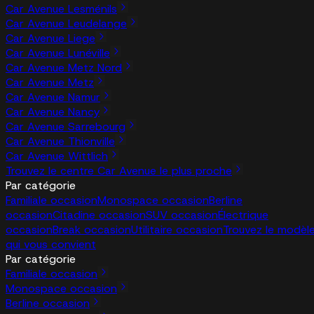
Car Avenue Lesménils
Car Avenue Leudelange
Car Avenue Liege
Car Avenue Lunéville
Car Avenue Metz Nord
Car Avenue Metz
Car Avenue Namur
Car Avenue Nancy
Car Avenue Sarrebourg
Car Avenue Thionville
Car Avenue Wittlich
Trouvez le centre Car Avenue le plus proche
Par catégorie
Familiale occasion
Monospace occasion
Berline
occasion
Citadine occasion
SUV occasion
Électrique
occasion
Break occasion
Utilitaire occasion
Trouvez le modèl
qui vous convient
Par catégorie
Familiale occasion
Monospace occasion
Berline occasion