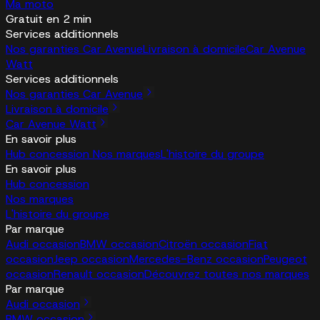
Ma moto
Gratuit en 2 min
Services additionnels
Nos garanties Car Avenue
Livraison à domicile
Car Avenue
Watt
Services additionnels
Nos garanties Car Avenue
Livraison à domicile
Car Avenue Watt
En savoir plus
Hub concession
Nos marques
L'histoire du groupe
En savoir plus
Hub concession
Nos marques
L'histoire du groupe
Par marque
Audi occasion
BMW occasion
Citroën occasion
Fiat
occasion
Jeep occasion
Mercedes-Benz occasion
Peugeot
occasion
Renault occasion
Découvrez toutes nos marques
Par marque
Audi occasion
BMW occasion