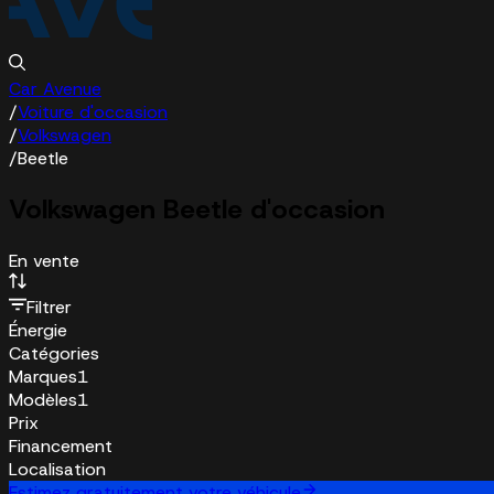
Car Avenue
/
Voiture d'occasion
/
Volkswagen
/
Beetle
Volkswagen Beetle d'occasion
En vente
Filtrer
Énergie
Catégories
Marques
1
Modèles
1
Prix
Financement
Localisation
Estimez gratuitement votre véhicule