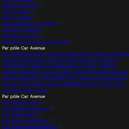
Citroën occasion
Fiat occasion
Jeep occasion
Mercedes-Benz occasion
Peugeot occasion
Renault occasion
Découvrez toutes nos marques
Par pôle Car Avenue
Car Avenue Arlon
Car Avenue Chaumont
Car Avenue Dijon
Ca
Avenue Haguenau
Car Avenue Kaiserslautern
Car Avenue
Lesménils
Car Avenue Leudelange
Car Avenue Liege
Car
Avenue Lunéville
Car Avenue Metz Nord
Car Avenue Metz
Car
Avenue Namur
Car Avenue Nancy
Car Avenue Sarrebourg
Car
Avenue Thionville
Car Avenue Wittlich
Trouvez le centre Car
Avenue le plus proche
Par pôle Car Avenue
Car Avenue Arlon
Car Avenue Chaumont
Car Avenue Dijon
Car Avenue Haguenau
Car Avenue Kaiserslautern