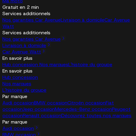
Ma moto
Gratuit en 2 min
Services additionnels
Nos garanties Car Avenue
Livraison à domicile
Car Avenue
Watt
Services additionnels
Nos garanties Car Avenue
Livraison à domicile
Car Avenue Watt
En savoir plus
Hub concession
Nos marques
L'histoire du groupe
En savoir plus
Hub concession
Nos marques
L'histoire du groupe
Par marque
Audi occasion
BMW occasion
Citroën occasion
Fiat
occasion
Jeep occasion
Mercedes-Benz occasion
Peugeot
occasion
Renault occasion
Découvrez toutes nos marques
Par marque
Audi occasion
BMW occasion