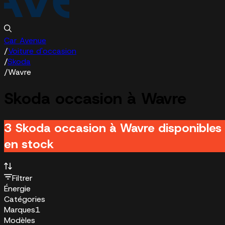
Car Avenue
/
Voiture d'occasion
/
Skoda
/
Wavre
Skoda occasion à Wavre
3 Skoda occasion à Wavre disponibles
en stock
Filtrer
Énergie
Catégories
Marques
1
Modèles