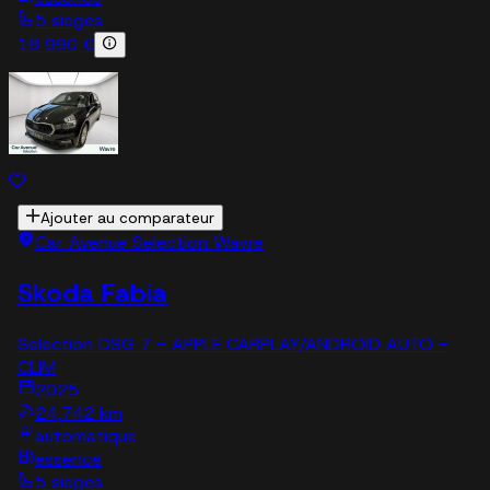
5 sieges
18 990 €
Ajouter au comparateur
Car Avenue Selection Wavre
Skoda Fabia
Selection DSG 7 - APPLE CARPLAY/ANDROID AUTO -
CLIM
2025
24,742 km
automatique
essence
5 sieges