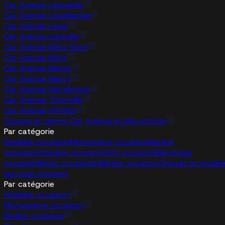
Car Avenue Lesménils
Car Avenue Leudelange
Car Avenue Liege
Car Avenue Lunéville
Car Avenue Metz Nord
Car Avenue Metz
Car Avenue Namur
Car Avenue Nancy
Car Avenue Sarrebourg
Car Avenue Thionville
Car Avenue Wittlich
Trouvez le centre Car Avenue le plus proche
Par catégorie
Familiale occasion
Monospace occasion
Berline
occasion
Citadine occasion
SUV occasion
Électrique
occasion
Break occasion
Utilitaire occasion
Trouvez le modèl
qui vous convient
Par catégorie
Familiale occasion
Monospace occasion
Berline occasion