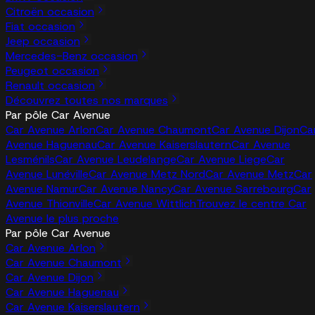
Citroën occasion
Fiat occasion
Jeep occasion
Mercedes-Benz occasion
Peugeot occasion
Renault occasion
Découvrez toutes nos marques
Par pôle Car Avenue
Car Avenue Arlon
Car Avenue Chaumont
Car Avenue Dijon
Ca
Avenue Haguenau
Car Avenue Kaiserslautern
Car Avenue
Lesménils
Car Avenue Leudelange
Car Avenue Liege
Car
Avenue Lunéville
Car Avenue Metz Nord
Car Avenue Metz
Car
Avenue Namur
Car Avenue Nancy
Car Avenue Sarrebourg
Car
Avenue Thionville
Car Avenue Wittlich
Trouvez le centre Car
Avenue le plus proche
Par pôle Car Avenue
Car Avenue Arlon
Car Avenue Chaumont
Car Avenue Dijon
Car Avenue Haguenau
Car Avenue Kaiserslautern