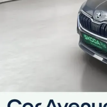
Boîte à gants éclairée
Cache-bagages
Climatisation automatique bi-zones avec fonction Air
Commandes de climatisation chromées
Console centrale avec porte-bouteille et prise 12 V
Crochets dans le coffre à bagages
Détecteur de pluie
Direction assistée électrique
Essuie-glace avant type aéro avec contrôle d'intermi
Gratte-givre intégré dans la trappe à carburant
Lunette AR dégivrante
Parapluie intégré dans la portière conducteur
Pare-soleil avant conducteur et passager avec miroirs
Poches au dos des sièges passagers avant
Poignées intérieures de maintien à l'avant et à l'arrière
Pommeau de levier de vitesse et poignée de frein de p
Porte-bouteilles (0,5L) dans les portières arrière
Porte-bouteilles (1,5L) dans les portières avant
Porte-lunettes intégré au plafonnier
Porte-ticket sur côté gauche du pare-brise
Rangement dans le coffre derrière les passages de ro
Réglage lombaire manuel des sièges avant