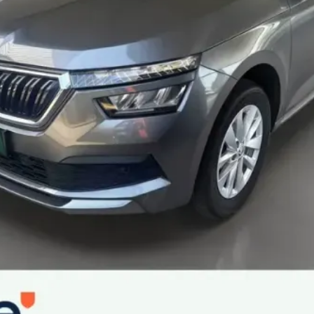
 Care
ttence
 de courtoisie
 avec crochet à l'arrière
arking en cuir
ues