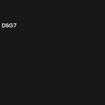
0 DSG7
29184 km - 2023 - 18489 €