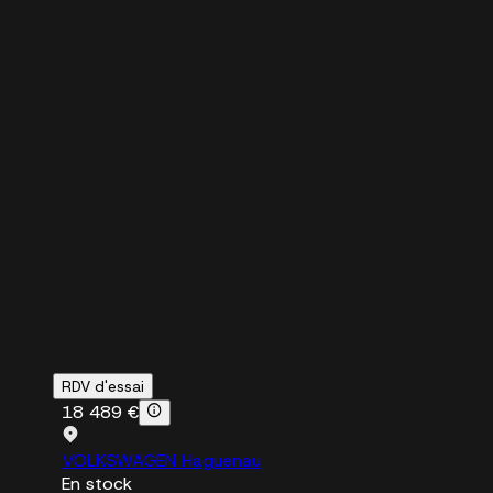
RDV d'essai
18 489 €
VOLKSWAGEN Haguenau
En stock