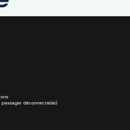
tons
t passager déconnectable)