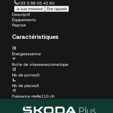
+33 3 88 05 42 60
Je suis intéressé
Être rappelé
Descriptif
Équipements
Reprise
Caractéristiques
Énergie
essence
Boîte de vitesses
automatique
Nb de portes
5
Nb de places
5
Puissance réelle
110 ch
Puissance fiscale
6 CV