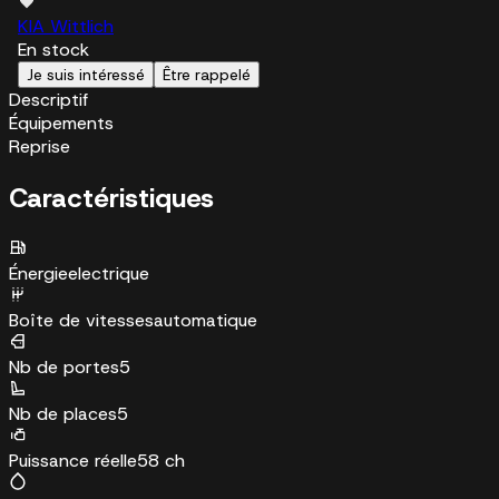
KIA Wittlich
En stock
Je suis intéressé
Être rappelé
Descriptif
Équipements
Reprise
Caractéristiques
Énergie
electrique
Boîte de vitesses
automatique
Nb de portes
5
Nb de places
5
Puissance réelle
58 ch