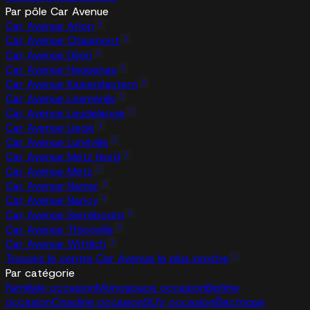
Par pôle Car Avenue
Car Avenue Arlon
Car Avenue Chaumont
Car Avenue Dijon
Car Avenue Haguenau
Car Avenue Kaiserslautern
Car Avenue Lesménils
Car Avenue Leudelange
Car Avenue Liege
Car Avenue Lunéville
Car Avenue Metz Nord
Car Avenue Metz
Car Avenue Namur
Car Avenue Nancy
Car Avenue Sarrebourg
Car Avenue Thionville
Car Avenue Wittlich
Trouvez le centre Car Avenue le plus proche
Par catégorie
Familiale occasion
Monospace occasion
Berline
occasion
Citadine occasion
SUV occasion
Électrique