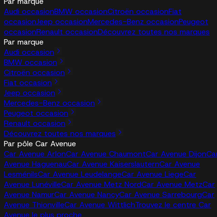
Par marque
Audi occasion
BMW occasion
Citroën occasion
Fiat
occasion
Jeep occasion
Mercedes-Benz occasion
Peugeot
occasion
Renault occasion
Découvrez toutes nos marques
Par marque
Audi occasion
BMW occasion
Citroën occasion
Fiat occasion
Jeep occasion
Mercedes-Benz occasion
Peugeot occasion
Renault occasion
Découvrez toutes nos marques
Par pôle Car Avenue
Car Avenue Arlon
Car Avenue Chaumont
Car Avenue Dijon
Ca
Avenue Haguenau
Car Avenue Kaiserslautern
Car Avenue
Lesménils
Car Avenue Leudelange
Car Avenue Liege
Car
Avenue Lunéville
Car Avenue Metz Nord
Car Avenue Metz
Car
Avenue Namur
Car Avenue Nancy
Car Avenue Sarrebourg
Car
Avenue Thionville
Car Avenue Wittlich
Trouvez le centre Car
Avenue le plus proche