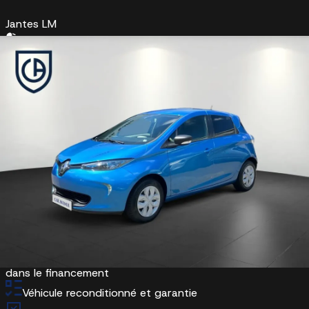
Jantes LM
Éclairage
Allumage automatique des phares
Feux de jour
Feux diurnes LED
RDV d'essai
8 790 €
KIA Wittlich
En stock
Je suis intéressé
Être rappelé
Sur mesure, du financement à l’entretien
Etendez la garantie jusqu'à 5 ans avec l'option extensio
dans le financement
Véhicule reconditionné et garantie