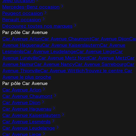
Jeep occasion
Mercedes-Benz occasion
Peugeot occasion
Renault occasion
Découvrez toutes nos marques
Par pôle Car Avenue
Car Avenue Arlon
Car Avenue Chaumont
Car Avenue Dijon
Ca
Avenue Haguenau
Car Avenue Kaiserslautern
Car Avenue
Lesménils
Car Avenue Leudelange
Car Avenue Liege
Car
Avenue Lunéville
Car Avenue Metz Nord
Car Avenue Metz
Car
Avenue Namur
Car Avenue Nancy
Car Avenue Sarrebourg
Car
Avenue Thionville
Car Avenue Wittlich
Trouvez le centre Car
Avenue le plus proche
Par pôle Car Avenue
Car Avenue Arlon
Car Avenue Chaumont
Car Avenue Dijon
Car Avenue Haguenau
Car Avenue Kaiserslautern
Car Avenue Lesménils
Car Avenue Leudelange
Car Avenue Liege