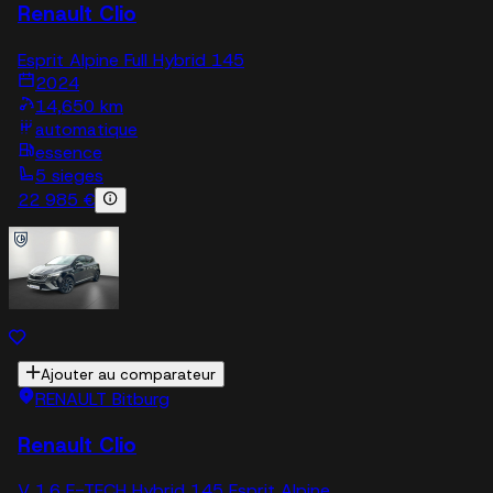
Renault Clio
Esprit Alpine Full Hybrid 145
2024
14,650 km
automatique
essence
5 sieges
22 985 €
Ajouter au comparateur
RENAULT Bitburg
Renault Clio
V 1.6 E-TECH Hybrid 145 Esprit Alpine