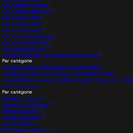
Car Avenue Lunéville
Car Avenue Metz Nord
Car Avenue Metz
Car Avenue Namur
Car Avenue Nancy
Car Avenue Sarrebourg
Car Avenue Thionville
Car Avenue Wittlich
Trouvez le centre Car Avenue le plus proche
Par catégorie
Familiale occasion
Monospace occasion
Berline
occasion
Citadine occasion
SUV occasion
Électrique
occasion
Break occasion
Utilitaire occasion
Trouvez le modèl
qui vous convient
Par catégorie
Familiale occasion
Monospace occasion
Berline occasion
Citadine occasion
SUV occasion
Électrique occasion