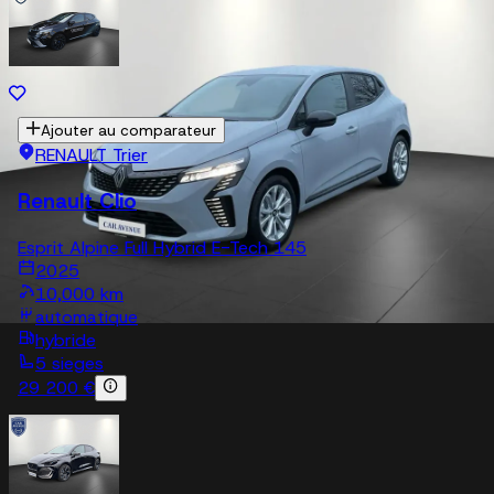
Ajouter au comparateur
RENAULT Trier
Renault Clio
Esprit Alpine Full Hybrid E-Tech 145
2025
10,000 km
automatique
hybride
5 sieges
29 200 €