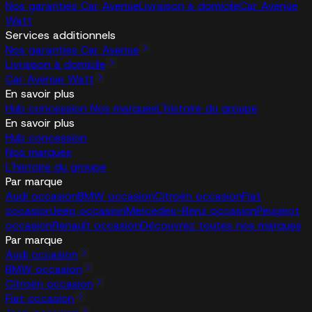
Nos garanties Car Avenue
Livraison à domicile
Car Avenue
Watt
Services additionnels
Nos garanties Car Avenue
Livraison à domicile
Car Avenue Watt
En savoir plus
Hub concession
Nos marques
L'histoire du groupe
En savoir plus
Hub concession
Nos marques
L'histoire du groupe
Par marque
Audi occasion
BMW occasion
Citroën occasion
Fiat
occasion
Jeep occasion
Mercedes-Benz occasion
Peugeot
occasion
Renault occasion
Découvrez toutes nos marques
Par marque
Audi occasion
BMW occasion
Citroën occasion
Fiat occasion