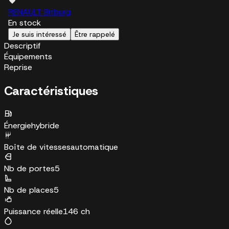
RENAULT Bitburg
En stock
Je suis intéressé
Être rappelé
Descriptif
Équipements
Reprise
Caractéristiques
Énergie
hybride
Boîte de vitesses
automatique
Nb de portes
5
Nb de places
5
Puissance réelle
146 ch