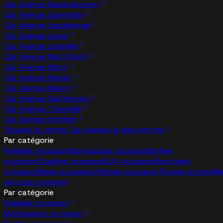
Car Avenue Kaiserslautern
Car Avenue Lesménils
Car Avenue Leudelange
Car Avenue Liege
Car Avenue Lunéville
Car Avenue Metz Nord
Car Avenue Metz
Car Avenue Namur
Car Avenue Nancy
Car Avenue Sarrebourg
Car Avenue Thionville
Car Avenue Wittlich
Trouvez le centre Car Avenue le plus proche
Par catégorie
Familiale occasion
Monospace occasion
Berline
occasion
Citadine occasion
SUV occasion
Électrique
occasion
Break occasion
Utilitaire occasion
Trouvez le modèl
qui vous convient
Par catégorie
Familiale occasion
Monospace occasion