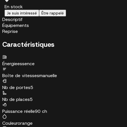
En stock
Je suis intéressé
Être rappelé
Descriptif
Équipements
Reprise
Caractéristiques
Énergie
essence
Boîte de vitesses
manuelle
Nb de portes
5
Nb de places
5
Puissance réelle
90 ch
Couleur
orange