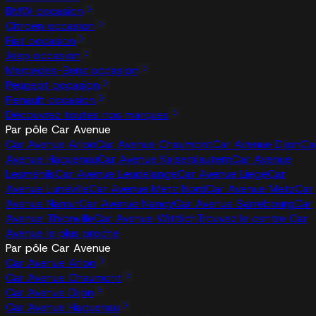
BMW occasion
Citroën occasion
Fiat occasion
Jeep occasion
Mercedes-Benz occasion
Peugeot occasion
Renault occasion
Découvrez toutes nos marques
Par pôle Car Avenue
Car Avenue Arlon
Car Avenue Chaumont
Car Avenue Dijon
Ca
Avenue Haguenau
Car Avenue Kaiserslautern
Car Avenue
Lesménils
Car Avenue Leudelange
Car Avenue Liege
Car
Avenue Lunéville
Car Avenue Metz Nord
Car Avenue Metz
Car
Avenue Namur
Car Avenue Nancy
Car Avenue Sarrebourg
Car
Avenue Thionville
Car Avenue Wittlich
Trouvez le centre Car
Avenue le plus proche
Par pôle Car Avenue
Car Avenue Arlon
Car Avenue Chaumont
Car Avenue Dijon
Car Avenue Haguenau