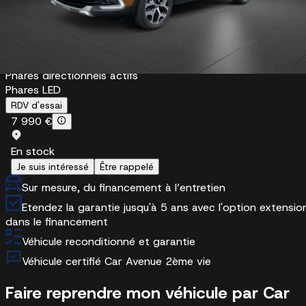
Allumage automatique des phares
Feux de jour
Feux diurnes LED
Lumière - Phares LED
Phares antibrouillard
Phares directionnels actifs
Phares LED
RDV d'essai
7 990 €
En stock
Je suis intéressé
Être rappelé
Sur mesure, du financement à l’entretien
Etendez la garantie jusqu'à 5 ans avec l'option extensio
dans le financement
Véhicule reconditionné et garantie
Véhicule certifié Car Avenue 2ème vie
Faire reprendre mon véhicule par Car