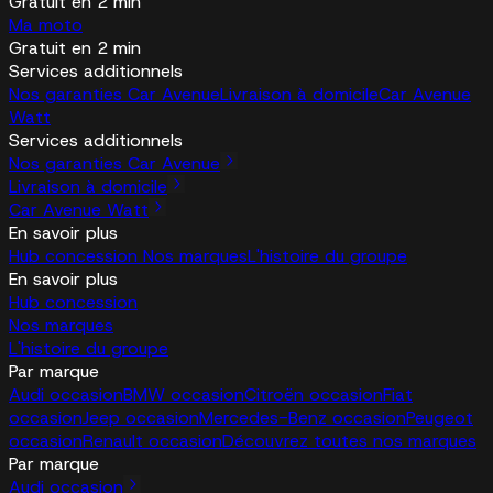
Gratuit en 2 min
Ma moto
Gratuit en 2 min
Services additionnels
Nos garanties Car Avenue
Livraison à domicile
Car Avenue
Watt
Services additionnels
Nos garanties Car Avenue
Livraison à domicile
Car Avenue Watt
En savoir plus
Hub concession
Nos marques
L'histoire du groupe
En savoir plus
Hub concession
Nos marques
L'histoire du groupe
Par marque
Audi occasion
BMW occasion
Citroën occasion
Fiat
occasion
Jeep occasion
Mercedes-Benz occasion
Peugeot
occasion
Renault occasion
Découvrez toutes nos marques
Par marque
Audi occasion