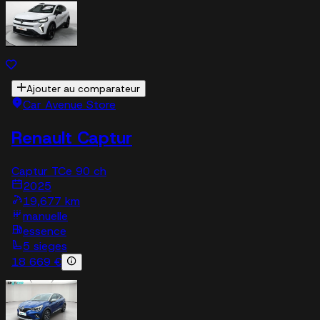
Ajouter au comparateur
Car Avenue Store
Renault Captur
Captur TCe 90 ch
2025
19,677 km
manuelle
essence
5 sieges
18 669 €