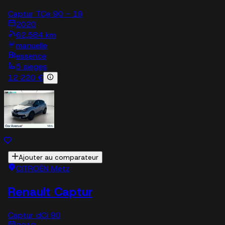
Captur TCe 90 - 19
2020
62,584 km
manuelle
essence
5 sieges
12 220 €
Ajouter au comparateur
CITROËN Metz
Renault Captur
Captur dCi 90