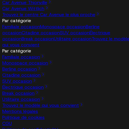
Car Avenue Thionville
Car Avenue Wittlich
Trouvez le centre Car Avenue le plus proche
Par catégorie
Familiale occasion
Monospace occasion
Berline
occasion
Citadine occasion
SUV occasion
Électrique
occasion
Break occasion
Utilitaire occasion
Trouvez le modèl
qui vous convient
Par catégorie
Familiale occasion
Monospace occasion
Berline occasion
Citadine occasion
SUV occasion
Électrique occasion
Break occasion
Utilitaire occasion
Trouvez le modèle qui vous convient
Mentions légales
Politique de cookies
CGU