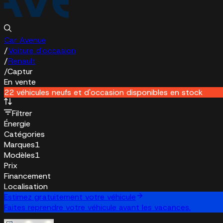
Car Avenue
/
Voiture d'occasion
/
Renault
/
Captur
En vente
22 véhicules neufs et d'occasion disponibles en stock
Filtrer
Énergie
Catégories
Marques
1
Modèles
1
Prix
Financement
Localisation
Estimez gratuitement votre véhicule
Faites reprendre votre véhicule avant les vacances.