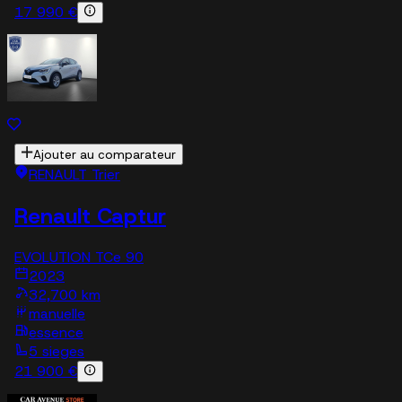
17 990 €
Ajouter au comparateur
RENAULT Trier
Renault Captur
EVOLUTION TCe 90
2023
32,700 km
manuelle
essence
5 sieges
21 900 €