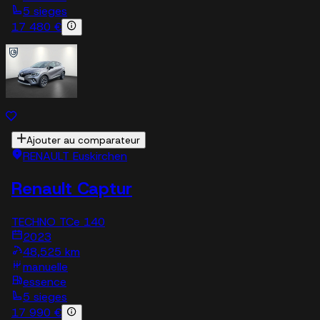
5 sieges
17 480 €
Ajouter au comparateur
RENAULT Euskirchen
Renault Captur
TECHNO TCe 140
2023
48,525 km
manuelle
essence
5 sieges
17 990 €