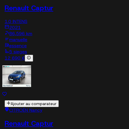
Renault Captur
1.0 INTENS
2021
86,596 km
manuelle
essence
5 sieges
12 690 €
Ajouter au comparateur
CITROËN Nancy
Renault Captur