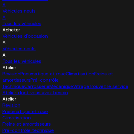
A
Véhicules neufs
A
Tous les véhicules
Acheter
Véhicules d'occasion
A
Véhicules neufs
A
Tous les véhicules
Atelier
Révision
Pneumatique et roue
Climatisation
Freins et
amortisseurs
Pré-contrôle
technique
Carrosserie
Mécanique
Vitrage
Trouvez le service
Atelier dont vous avez besoin
Atelier
Révision
Pneumatique et roue
Climatisation
Freins et amortisseurs
Pré-contrôle technique