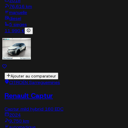
2018
76,616 km
manuelle
diesel
5 sieges
11 990 €
Ajouter au comparateur
CITROËN Sarreguemines
Renault Captur
Captur mild hybrid 160 EDC
2024
9,750 km
automatique