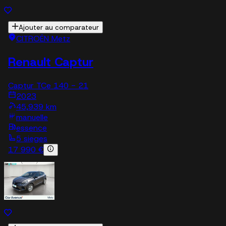
Ajouter au comparateur
CITROËN Metz
Renault Captur
Captur TCe 140 - 21
2023
45,939 km
manuelle
essence
5 sieges
17 990 €