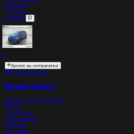
essence
5 sieges
23 883 €
Ajouter au comparateur
CITROËN Lunéville
Renault Captur
Captur E-Tech hybride 145
2023
21,002 km
automatique
hybride
5 sieges