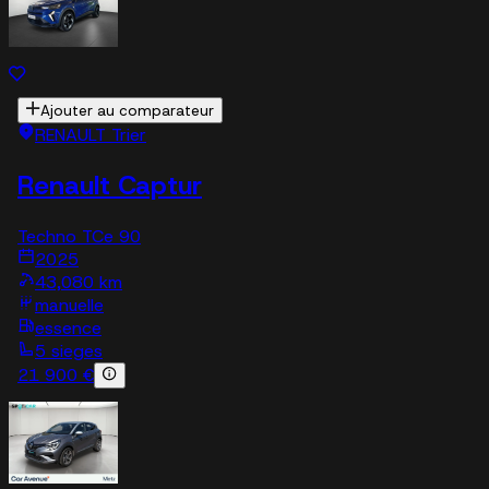
Ajouter au comparateur
RENAULT Trier
Renault Captur
Techno TCe 90
2025
43,080 km
manuelle
essence
5 sieges
21 900 €