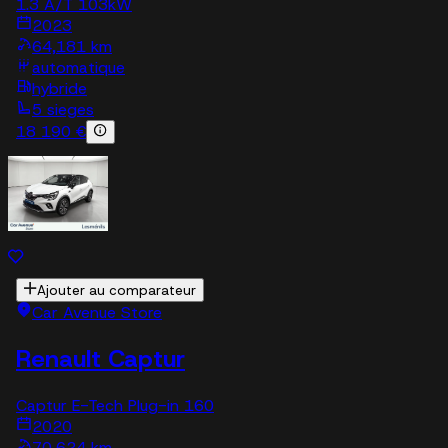
1.3 A/T 103kW
2023
64,181 km
automatique
hybride
5 sieges
18 190 €
Ajouter au comparateur
Car Avenue Store
Renault Captur
Captur E-Tech Plug-in 160
2020
70,624 km