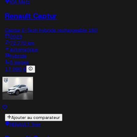
KIA Metz
Renault Captur
Captur E-Tech hybride rechargeable 160
2023
72,770 km
automatique
hybride
5 sieges
17 990 €
Ajouter au comparateur
RENAULT Trier