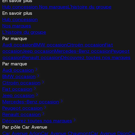
En savoir plus
Hub concession
Nos marques
L'histoire du groupe
En savoir plus
Hub concession
Nos marques
L'histoire du groupe
Par marque
Audi occasion
BMW occasion
Citroën occasion
Fiat
occasion
Jeep occasion
Mercedes-Benz occasion
Peugeot
occasion
Renault occasion
Découvrez toutes nos marques
Par marque
Audi occasion
BMW occasion
Citroën occasion
Fiat occasion
Jeep occasion
Mercedes-Benz occasion
Peugeot occasion
Renault occasion
Découvrez toutes nos marques
Par pôle Car Avenue
Car Avenue Arlon
Car Avenue Chaumont
Car Avenue Dijon
Ca