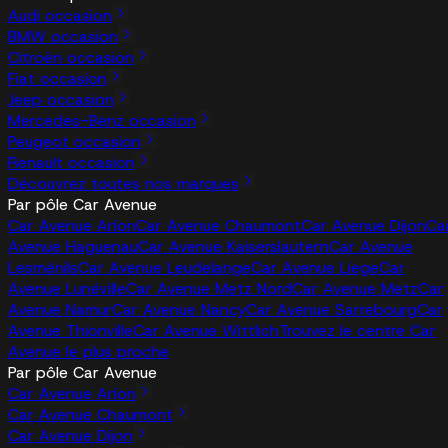
Audi occasion
BMW occasion
Citroën occasion
Fiat occasion
Jeep occasion
Mercedes-Benz occasion
Peugeot occasion
Renault occasion
Découvrez toutes nos marques
Par pôle Car Avenue
Car Avenue Arlon
Car Avenue Chaumont
Car Avenue Dijon
Ca
Avenue Haguenau
Car Avenue Kaiserslautern
Car Avenue
Lesménils
Car Avenue Leudelange
Car Avenue Liege
Car
Avenue Lunéville
Car Avenue Metz Nord
Car Avenue Metz
Car
Avenue Namur
Car Avenue Nancy
Car Avenue Sarrebourg
Car
Avenue Thionville
Car Avenue Wittlich
Trouvez le centre Car
Avenue le plus proche
Par pôle Car Avenue
Car Avenue Arlon
Car Avenue Chaumont
Car Avenue Dijon