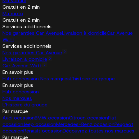
Ma voiture
Gratuit en 2 min
Ma moto
Gratuit en 2 min
Services additionnels
Nos garanties Car Avenue
Livraison à domicile
Car Avenue
Watt
Services additionnels
Nos garanties Car Avenue
Livraison à domicile
Car Avenue Watt
En savoir plus
Hub concession
Nos marques
L'histoire du groupe
En savoir plus
Hub concession
Nos marques
L'histoire du groupe
Par marque
Audi occasion
BMW occasion
Citroën occasion
Fiat
occasion
Jeep occasion
Mercedes-Benz occasion
Peugeot
occasion
Renault occasion
Découvrez toutes nos marques
Par marque