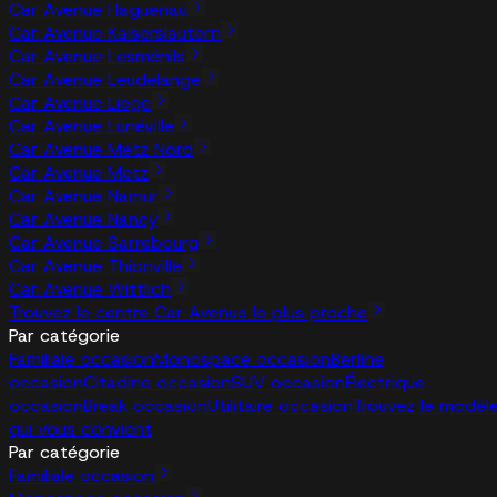
Car Avenue Haguenau
Car Avenue Kaiserslautern
Car Avenue Lesménils
Car Avenue Leudelange
Car Avenue Liege
Car Avenue Lunéville
Car Avenue Metz Nord
Car Avenue Metz
Car Avenue Namur
Car Avenue Nancy
Car Avenue Sarrebourg
Car Avenue Thionville
Car Avenue Wittlich
Trouvez le centre Car Avenue le plus proche
Par catégorie
Familiale occasion
Monospace occasion
Berline
occasion
Citadine occasion
SUV occasion
Électrique
occasion
Break occasion
Utilitaire occasion
Trouvez le modèl
qui vous convient
Par catégorie
Familiale occasion