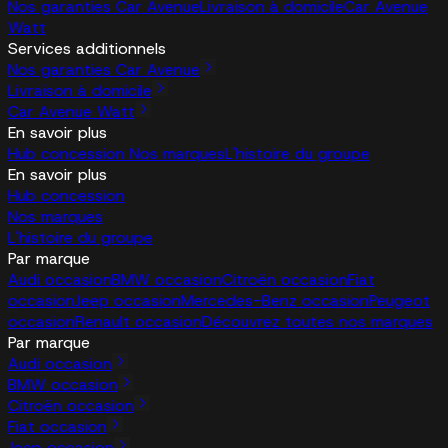
Nos garanties Car Avenue
Livraison à domicile
Car Avenue
Watt
Services additionnels
Nos garanties Car Avenue
Livraison à domicile
Car Avenue Watt
En savoir plus
Hub concession
Nos marques
L'histoire du groupe
En savoir plus
Hub concession
Nos marques
L'histoire du groupe
Par marque
Audi occasion
BMW occasion
Citroën occasion
Fiat
occasion
Jeep occasion
Mercedes-Benz occasion
Peugeot
occasion
Renault occasion
Découvrez toutes nos marques
Par marque
Audi occasion
BMW occasion
Citroën occasion
Fiat occasion
Jeep occasion