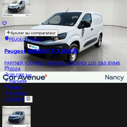
Ajouter au comparateur
PEUGEOT Nancy
Peugeot PARTNER FOURGON
PARTNER FOURGON M 650 KG BLUEHDI 100 S&S BVM6
2024
38,076 km
manuelle
diesel
2 sieges
18 581 €