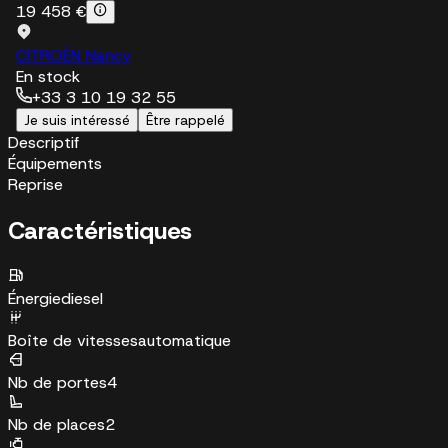
19 458 €
CITROËN Nancy
En stock
+33 3 10 19 32 55
Je suis intéressé
Être rappelé
Descriptif
Équipements
Reprise
Caractéristiques
Énergie
diesel
Boîte de vitesses
automatique
Nb de portes
4
Nb de places
2