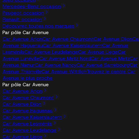
Mercedes-Benz occasion
Peugeot occasion
Renault occasion
Découvrez toutes nos marques
Par pôle Car Avenue
Car Avenue Arlon
Car Avenue Chaumont
Car Avenue Dijon
Ca
Avenue Haguenau
Car Avenue Kaiserslautern
Car Avenue
Lesménils
Car Avenue Leudelange
Car Avenue Liege
Car
Avenue Lunéville
Car Avenue Metz Nord
Car Avenue Metz
Car
Avenue Namur
Car Avenue Nancy
Car Avenue Sarrebourg
Car
Avenue Thionville
Car Avenue Wittlich
Trouvez le centre Car
Avenue le plus proche
Par pôle Car Avenue
Car Avenue Arlon
Car Avenue Chaumont
Car Avenue Dijon
Car Avenue Haguenau
Car Avenue Kaiserslautern
Car Avenue Lesménils
Car Avenue Leudelange
Car Avenue Liege