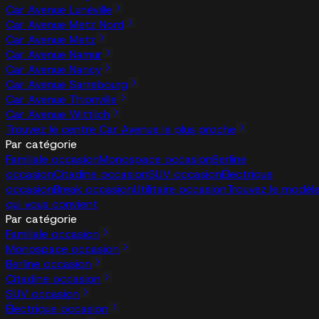
Car Avenue Lunéville
Car Avenue Metz Nord
Car Avenue Metz
Car Avenue Namur
Car Avenue Nancy
Car Avenue Sarrebourg
Car Avenue Thionville
Car Avenue Wittlich
Trouvez le centre Car Avenue le plus proche
Par catégorie
Familiale occasion
Monospace occasion
Berline
occasion
Citadine occasion
SUV occasion
Électrique
occasion
Break occasion
Utilitaire occasion
Trouvez le modèl
qui vous convient
Par catégorie
Familiale occasion
Monospace occasion
Berline occasion
Citadine occasion
SUV occasion
Électrique occasion