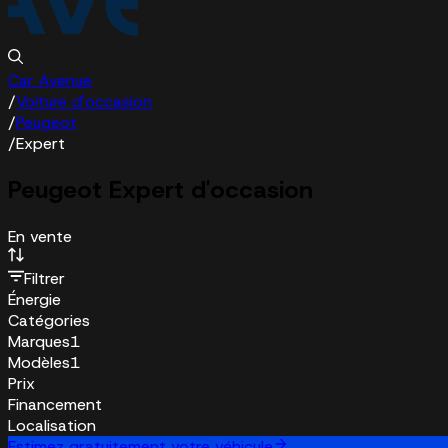
Car Avenue
/
Voiture d'occasion
/
Peugeot
/
Expert
Peugeot Expert d'occasion
En vente
Filtrer
Énergie
Catégories
Marques
1
Modèles
1
Prix
Financement
Localisation
Estimez gratuitement votre véhicule