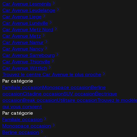
Car Avenue Lesménils
Car Avenue Leudelange
Car Avenue Liege
Car Avenue Lunéville
Car Avenue Metz Nord
Car Avenue Metz
Car Avenue Namur
Car Avenue Nancy
Car Avenue Sarrebourg
Car Avenue Thionville
Car Avenue Wittlich
Trouvez le centre Car Avenue le plus proche
Par catégorie
Familiale occasion
Monospace occasion
Berline
occasion
Citadine occasion
SUV occasion
Électrique
occasion
Break occasion
Utilitaire occasion
Trouvez le modèl
qui vous convient
Par catégorie
Familiale occasion
Monospace occasion
Berline occasion