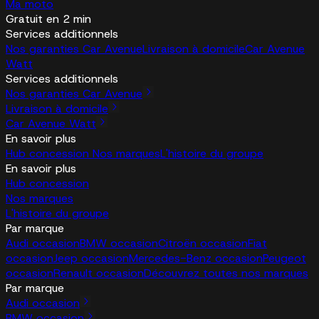
Ma moto
Gratuit en 2 min
Services additionnels
Nos garanties Car Avenue
Livraison à domicile
Car Avenue
Watt
Services additionnels
Nos garanties Car Avenue
Livraison à domicile
Car Avenue Watt
En savoir plus
Hub concession
Nos marques
L'histoire du groupe
En savoir plus
Hub concession
Nos marques
L'histoire du groupe
Par marque
Audi occasion
BMW occasion
Citroën occasion
Fiat
occasion
Jeep occasion
Mercedes-Benz occasion
Peugeot
occasion
Renault occasion
Découvrez toutes nos marques
Par marque
Audi occasion
BMW occasion