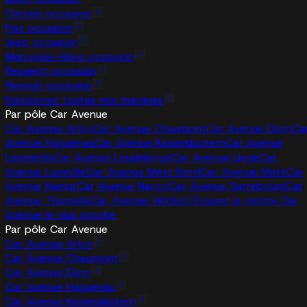
Citroën occasion
Fiat occasion
Jeep occasion
Mercedes-Benz occasion
Peugeot occasion
Renault occasion
Découvrez toutes nos marques
Par pôle Car Avenue
Car Avenue Arlon
Car Avenue Chaumont
Car Avenue Dijon
Ca
Avenue Haguenau
Car Avenue Kaiserslautern
Car Avenue
Lesménils
Car Avenue Leudelange
Car Avenue Liege
Car
Avenue Lunéville
Car Avenue Metz Nord
Car Avenue Metz
Car
Avenue Namur
Car Avenue Nancy
Car Avenue Sarrebourg
Car
Avenue Thionville
Car Avenue Wittlich
Trouvez le centre Car
Avenue le plus proche
Par pôle Car Avenue
Car Avenue Arlon
Car Avenue Chaumont
Car Avenue Dijon
Car Avenue Haguenau
Car Avenue Kaiserslautern