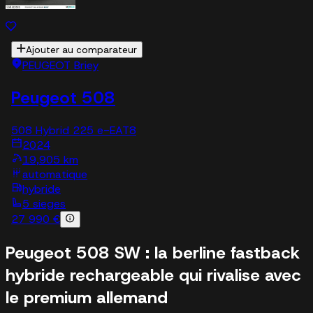
Ajouter au comparateur
PEUGEOT Briey
Peugeot 508
508 Hybrid 225 e-EAT8
2024
19,905 km
automatique
hybride
5 sieges
27 990 €
Peugeot 508 SW : la berline fastback
hybride rechargeable qui rivalise avec
le premium allemand