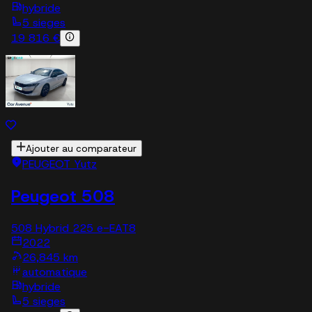
hybride
5 sieges
19 816 €
Ajouter au comparateur
PEUGEOT Yutz
Peugeot 508
508 Hybrid 225 e-EAT8
2022
26,845 km
automatique
hybride
5 sieges