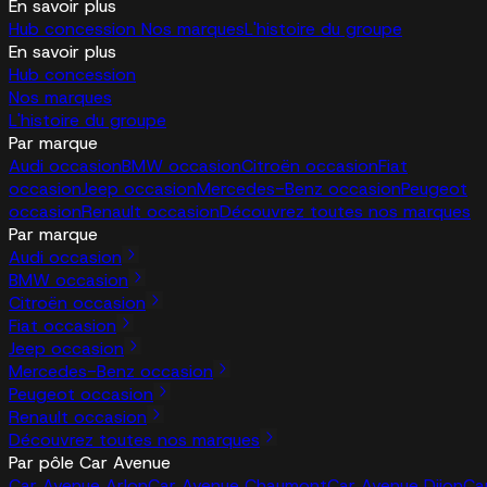
En savoir plus
Hub concession
Nos marques
L'histoire du groupe
En savoir plus
Hub concession
Nos marques
L'histoire du groupe
Par marque
Audi occasion
BMW occasion
Citroën occasion
Fiat
occasion
Jeep occasion
Mercedes-Benz occasion
Peugeot
occasion
Renault occasion
Découvrez toutes nos marques
Par marque
Audi occasion
BMW occasion
Citroën occasion
Fiat occasion
Jeep occasion
Mercedes-Benz occasion
Peugeot occasion
Renault occasion
Découvrez toutes nos marques
Par pôle Car Avenue
Car Avenue Arlon
Car Avenue Chaumont
Car Avenue Dijon
Ca