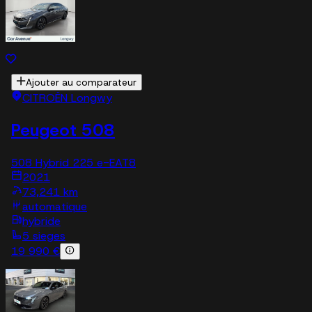
Ajouter au comparateur
CITROËN Longwy
Peugeot 508
508 Hybrid 225 e-EAT8
2021
73,241 km
automatique
hybride
5 sieges
19 990 €