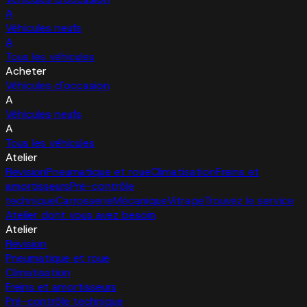
A
Véhicules neufs
A
Tous les véhicules
Acheter
Véhicules d'occasion
A
Véhicules neufs
A
Tous les véhicules
Atelier
Révision
Pneumatique et roue
Climatisation
Freins et
amortisseurs
Pré-contrôle
technique
Carrosserie
Mécanique
Vitrage
Trouvez le service
Atelier dont vous avez besoin
Atelier
Révision
Pneumatique et roue
Climatisation
Freins et amortisseurs
Pré-contrôle technique