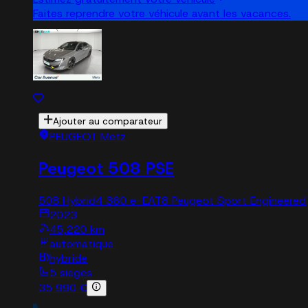
Faites reprendre votre véhicule avant les vacances.
Ajouter au comparateur
PEUGEOT Metz
Peugeot 508 PSE
508 Hybrid4 360 e-EAT8 Peugeot Sport Engineered
2023
45,220 km
automatique
hybride
5 sieges
35 990 €