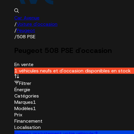
Car Avenue
/
Voiture d'occasion
/
Peugeot
/
508 PSE
Peugeot 508 PSE d'occasion
En vente
1 véhicules neufs et d'occasion disponibles en stock
Filtrer
Énergie
Catégories
Marques
1
Modèles
1
Prix
Financement
Localisation
Estimez gratuitement votre véhicule