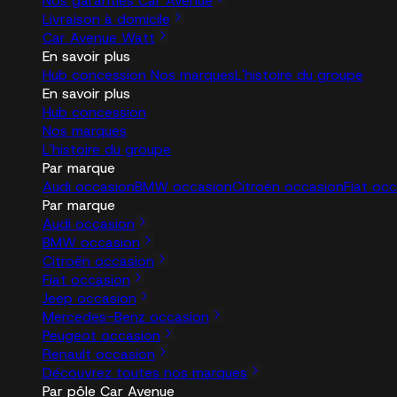
Nos garanties Car Avenue
Livraison à domicile
Car Avenue Watt
En savoir plus
Hub concession
Nos marques
L'histoire du groupe
En savoir plus
Hub concession
Nos marques
L'histoire du groupe
Par marque
Audi occasion
BMW occasion
Citroën occasion
Fiat oc
Par marque
Audi occasion
BMW occasion
Citroën occasion
Fiat occasion
Jeep occasion
Mercedes-Benz occasion
Peugeot occasion
Renault occasion
Découvrez toutes nos marques
Par pôle Car Avenue