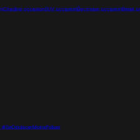
on
Citadine occasion
SUV occasion
Électrique occasion
Break o
lo. #SeDéplacerMoinsPolluer