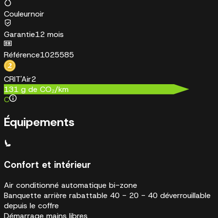
Couleur
noir
Garantie
12 mois
Référence
1025585
CRIT'Air
2
131
g de CO₂/km
C
Équipements
Confort et intérieur
Air conditionné automatique bi-zone
Banquette arrière rabattable 40 - 20 - 40 déverrouillable
depuis le coffre
Démarrage mains libres