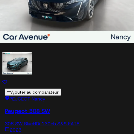
Estimer mon véhicule
En savoir plus
Véhicules similaires
Ajouter au comparateur
PEUGEOT Nancy
Peugeot 308 SW
308 SW BlueHDi 130ch S&S EAT8
2023