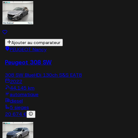
Ajouter au comparateur
PEUGEOT Nancy
Peugeot 308 SW
308 SW BlueHDi 130ch S&S EAT8
2022
44,145 km
automatique
diesel
5 sieges
20 674 €