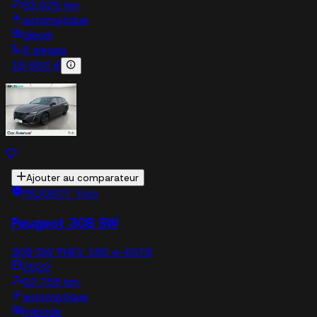
83,925 km
automatique
diesel
5 sieges
18 692 €
Ajouter au comparateur
PEUGEOT Yutz
Peugeot 308 SW
308 SW PHEV 180 e-EAT8
2022
62,755 km
automatique
hybride