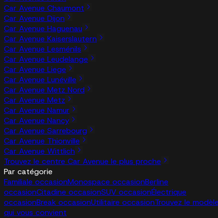
Car Avenue Chaumont
Car Avenue Dijon
Car Avenue Haguenau
Car Avenue Kaiserslautern
Car Avenue Lesménils
Car Avenue Leudelange
Car Avenue Liege
Car Avenue Lunéville
Car Avenue Metz Nord
Car Avenue Metz
Car Avenue Namur
Car Avenue Nancy
Car Avenue Sarrebourg
Car Avenue Thionville
Car Avenue Wittlich
Trouvez le centre Car Avenue le plus proche
Par catégorie
Familiale occasion
Monospace occasion
Berline
occasion
Citadine occasion
SUV occasion
Électrique
occasion
Break occasion
Utilitaire occasion
Trouvez le modèl
qui vous convient