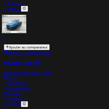
5 sieges
22 990 €
Ajouter au comparateur
PEUGEOT Sarreguemines
Peugeot 308 SW
308 SW PHEV 225 e-EAT8
2023
92,785 km
automatique
hybride
5 sieges
20 553 €