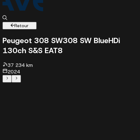
Retour
Peugeot 308 SW
308 SW BlueHDi
130ch S&S EAT8
37234 km - 2024 - 21538 €
37 234 km
2024