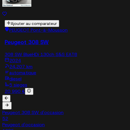
Ajouter au comparateur
PEUGEOT Pont-à-Mousson
Peugeot 308 SW
308 SW BlueHDi 130ch S&S EAT8
2024
24,207 km
automatique
diesel
5 sieges
20 990 €
Peugeot 308 SW d'occasion
52
Peugeot d'occasion