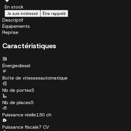
En stock
Je suis intéressé
Être rappelé
Descriptif
Équipements
Reprise
Caractéristiques
Énergie
diesel
Boîte de vitesses
automatique
Nb de portes
5
Nb de places
5
Puissance réelle
130 ch
Puissance fiscale
7 CV