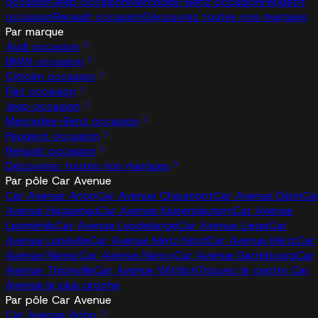
occasion
Jeep occasion
Mercedes-Benz occasion
Peugeot
occasion
Renault occasion
Découvrez toutes nos marques
Par marque
Audi occasion
BMW occasion
Citroën occasion
Fiat occasion
Jeep occasion
Mercedes-Benz occasion
Peugeot occasion
Renault occasion
Découvrez toutes nos marques
Par pôle Car Avenue
Car Avenue Arlon
Car Avenue Chaumont
Car Avenue Dijon
Ca
Avenue Haguenau
Car Avenue Kaiserslautern
Car Avenue
Lesménils
Car Avenue Leudelange
Car Avenue Liege
Car
Avenue Lunéville
Car Avenue Metz Nord
Car Avenue Metz
Car
Avenue Namur
Car Avenue Nancy
Car Avenue Sarrebourg
Car
Avenue Thionville
Car Avenue Wittlich
Trouvez le centre Car
Avenue le plus proche
Par pôle Car Avenue
Car Avenue Arlon