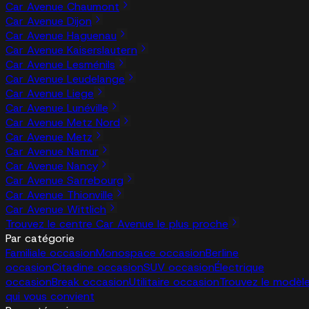
Car Avenue Chaumont
Car Avenue Dijon
Car Avenue Haguenau
Car Avenue Kaiserslautern
Car Avenue Lesménils
Car Avenue Leudelange
Car Avenue Liege
Car Avenue Lunéville
Car Avenue Metz Nord
Car Avenue Metz
Car Avenue Namur
Car Avenue Nancy
Car Avenue Sarrebourg
Car Avenue Thionville
Car Avenue Wittlich
Trouvez le centre Car Avenue le plus proche
Par catégorie
Familiale occasion
Monospace occasion
Berline
occasion
Citadine occasion
SUV occasion
Électrique
occasion
Break occasion
Utilitaire occasion
Trouvez le modèl
qui vous convient