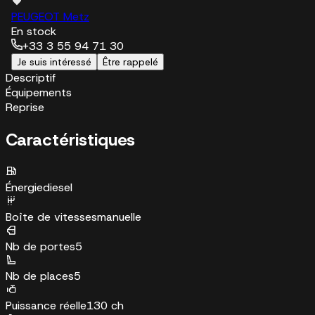
PEUGEOT Metz
En stock
+33 3 55 94 71 30
Je suis intéressé
Être rappelé
Descriptif
Équipements
Reprise
Caractéristiques
Énergie
diesel
Boîte de vitesses
manuelle
Nb de portes
5
Nb de places
5
Puissance réelle
130 ch