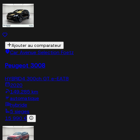
Ajouter au comparateur
Car Avenue Selection Foetz
Peugeot 3008
HYBRID4 300ch GT e-EAT8
2020
149,285 km
automatique
hybride
5 sieges
15 990 €