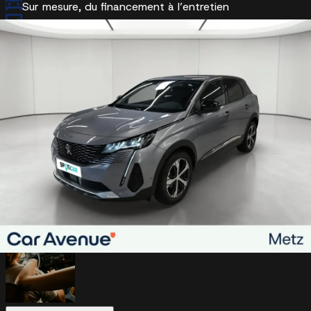
Sur mesure, du financement à l’entretien
Etendez la garantie jusqu'à 5 ans avec l'option extensio
dans le financement
Véhicule reconditionné et garantie
Véhicule certifié Car Avenue 2ème vie
Faire reprendre mon véhicule par Car
Avenue
Estimation gratuite
Cette Peugeot 3008 vous plaît ?
Nous reprenons votre véhicule actuel sans engagement.