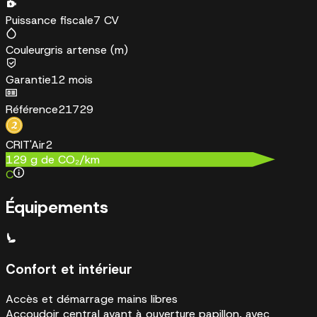
Puissance fiscale
7 CV
Couleur
gris artense (m)
Garantie
12 mois
Référence
21729
CRIT'Air
2
129
g de CO₂/km
C
Équipements
Confort et intérieur
Accès et démarrage mains libres
Accoudoir central avant à ouverture papillon, avec