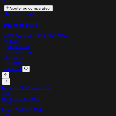
Ajouter au comparateur
PEUGEOT Metz
Peugeot 3008
3008 Puretech 130ch S&S EAT8
2022
94,026 km
automatique
essence
5 sieges
16 990 €
Peugeot 3008 d'occasion
251
Peugeot d'occasion
1685
Stock PEUGEOT Metz
326