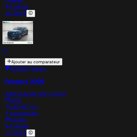
diesel
5 sieges
16 282 €
Ajouter au comparateur
PEUGEOT Nancy
Peugeot 3008
3008 Hybrid4 300 e-EAT8
2021
143,467 km
automatique
hybride
5 sieges
17 328 €