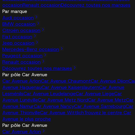
occasion
Renault occasion
Découvrez toutes nos marques
Par marque
Audi occasion
BMW occasion
Citroën occasion
Fiat occasion
Jeep occasion
Mercedes-Benz occasion
Peugeot occasion
Renault occasion
Découvrez toutes nos marques
Par pôle Car Avenue
Car Avenue Arlon
Car Avenue Chaumont
Car Avenue Dijon
Ca
Avenue Haguenau
Car Avenue Kaiserslautern
Car Avenue
Lesménils
Car Avenue Leudelange
Car Avenue Liege
Car
Avenue Lunéville
Car Avenue Metz Nord
Car Avenue Metz
Car
Avenue Namur
Car Avenue Nancy
Car Avenue Sarrebourg
Car
Avenue Thionville
Car Avenue Wittlich
Trouvez le centre Car
Avenue le plus proche
Par pôle Car Avenue
Car Avenue Arlon