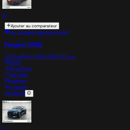
Ajouter au comparateur
Car Avenue Selection Foetz
Peugeot 3008
1.2 PureTech 130ch S&S GT Line
2020
30,445 km
manuelle
essence
5 sieges
16 480 €