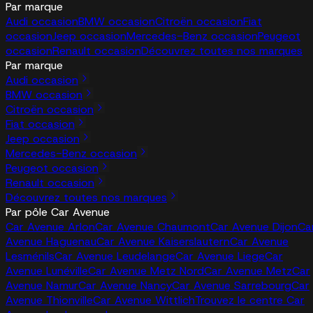
Par marque
Audi occasion
BMW occasion
Citroën occasion
Fiat
occasion
Jeep occasion
Mercedes-Benz occasion
Peugeot
occasion
Renault occasion
Découvrez toutes nos marques
Par marque
Audi occasion
BMW occasion
Citroën occasion
Fiat occasion
Jeep occasion
Mercedes-Benz occasion
Peugeot occasion
Renault occasion
Découvrez toutes nos marques
Par pôle Car Avenue
Car Avenue Arlon
Car Avenue Chaumont
Car Avenue Dijon
Ca
Avenue Haguenau
Car Avenue Kaiserslautern
Car Avenue
Lesménils
Car Avenue Leudelange
Car Avenue Liege
Car
Avenue Lunéville
Car Avenue Metz Nord
Car Avenue Metz
Car
Avenue Namur
Car Avenue Nancy
Car Avenue Sarrebourg
Car
Avenue Thionville
Car Avenue Wittlich
Trouvez le centre Car