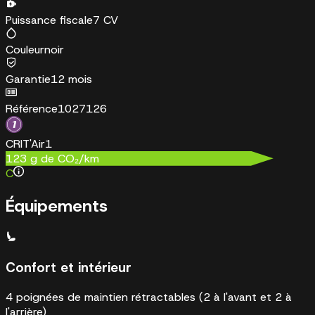
Puissance fiscale
7 CV
Couleur
noir
Garantie
12 mois
Référence
1027126
CRIT'Air
1
123
g de CO₂/km
C
Équipements
Confort et intérieur
4 poignées de maintien rétractables (2 à l'avant et 2 à
l'arrière)