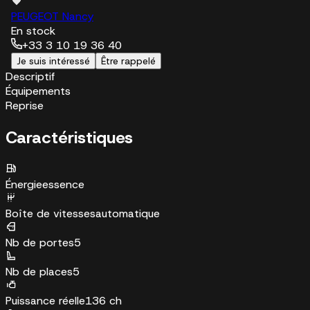
PEUGEOT Nancy
En stock
+33 3 10 19 36 40
Je suis intéressé
Être rappelé
Descriptif
Équipements
Reprise
Caractéristiques
Énergie
essence
Boîte de vitesses
automatique
Nb de portes
5
Nb de places
5
Puissance réelle
136 ch