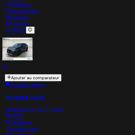
4,488 km
automatique
essence
5 sieges
33 990 €
Ajouter au comparateur
PEUGEOT Nancy
Peugeot 3008
3008 Hybrid 136 e-DCS6
2025
7,928 km
automatique
essence