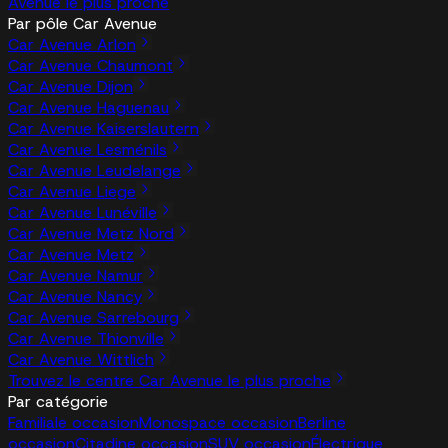
Avenue le plus proche
Par pôle Car Avenue
Car Avenue Arlon
Car Avenue Chaumont
Car Avenue Dijon
Car Avenue Haguenau
Car Avenue Kaiserslautern
Car Avenue Lesménils
Car Avenue Leudelange
Car Avenue Liege
Car Avenue Lunéville
Car Avenue Metz Nord
Car Avenue Metz
Car Avenue Namur
Car Avenue Nancy
Car Avenue Sarrebourg
Car Avenue Thionville
Car Avenue Wittlich
Trouvez le centre Car Avenue le plus proche
Par catégorie
Familiale occasion
Monospace occasion
Berline
occasion
Citadine occasion
SUV occasion
Électrique