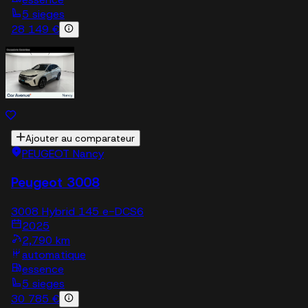
5 sieges
28 149 €
Ajouter au comparateur
PEUGEOT Nancy
Peugeot 3008
3008 Hybrid 145 e-DCS6
2025
2,790 km
automatique
essence
5 sieges
30 785 €