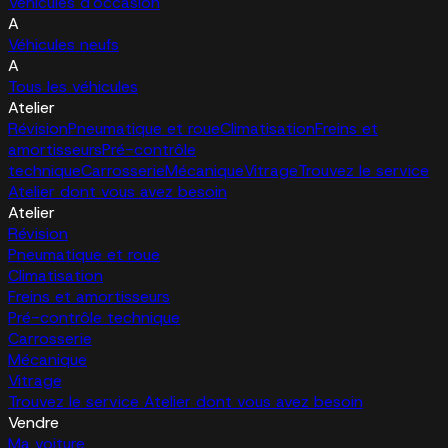
Véhicules d'occasion
A
Véhicules neufs
A
Tous les véhicules
Atelier
Révision
Pneumatique et roue
Climatisation
Freins et
amortisseurs
Pré-contrôle
technique
Carrosserie
Mécanique
Vitrage
Trouvez le service
Atelier dont vous avez besoin
Atelier
Révision
Pneumatique et roue
Climatisation
Freins et amortisseurs
Pré-contrôle technique
Carrosserie
Mécanique
Vitrage
Trouvez le service Atelier dont vous avez besoin
Vendre
Ma voiture