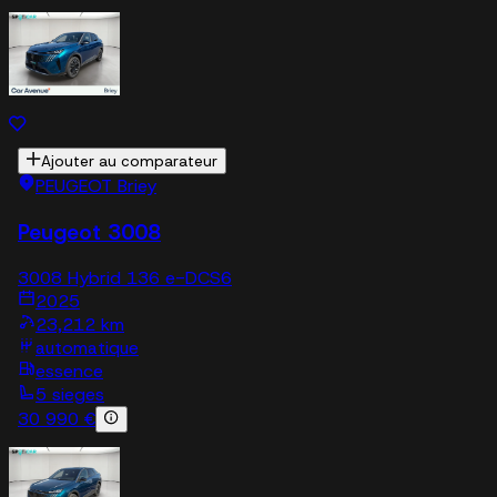
Ajouter au comparateur
PEUGEOT Briey
Peugeot 3008
3008 Hybrid 136 e-DCS6
2025
23,212 km
automatique
essence
5 sieges
30 990 €