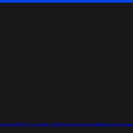
ortisseurs
Pré-contrôle technique
Carrosserie
Mécanique
Vitra