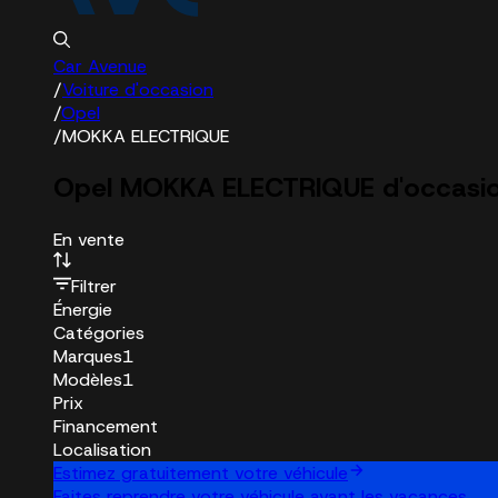
Car Avenue
/
Voiture d'occasion
/
Opel
/
MOKKA ELECTRIQUE
Opel MOKKA ELECTRIQUE d'occasi
En vente
Filtrer
Énergie
Catégories
Marques
1
Modèles
1
Prix
Financement
Localisation
Estimez gratuitement votre véhicule
Faites reprendre votre véhicule avant les vacances.