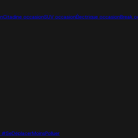
on
Citadine occasion
SUV occasion
Électrique occasion
Break o
lo. #SeDéplacerMoinsPolluer