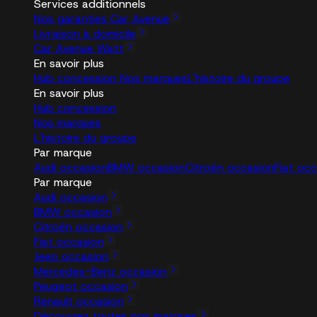
Services additionnels
Nos garanties Car Avenue
Livraison à domicile
Car Avenue Watt
En savoir plus
Hub concession
Nos marques
L'histoire du groupe
En savoir plus
Hub concession
Nos marques
L'histoire du groupe
Par marque
Audi occasion
BMW occasion
Citroën occasion
Fiat oc
Par marque
Audi occasion
BMW occasion
Citroën occasion
Fiat occasion
Jeep occasion
Mercedes-Benz occasion
Peugeot occasion
Renault occasion
Découvrez toutes nos marques