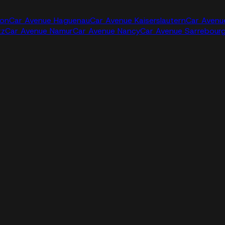
jon
Car Avenue Haguenau
Car Avenue Kaiserslautern
Car Avenu
tz
Car Avenue Namur
Car Avenue Nancy
Car Avenue Sarrebour