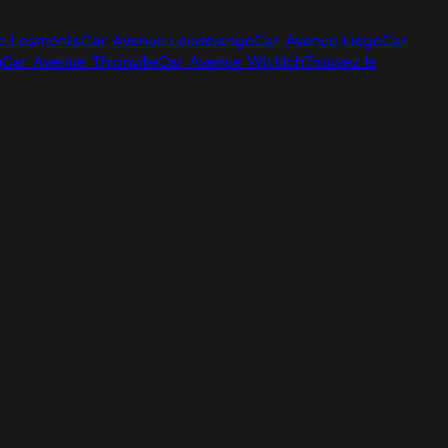
e Lesménils
Car Avenue Leudelange
Car Avenue Liege
Car
g
Car Avenue Thionville
Car Avenue Wittlich
Trouvez le