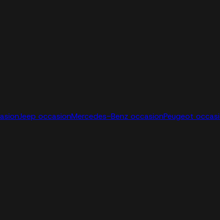
casion
Jeep occasion
Mercedes-Benz occasion
Peugeot occas